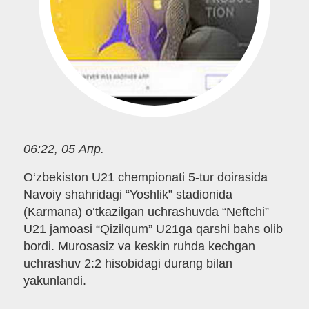
06:22, 05 Апр.
O‘zbekiston U21 chempionati 5-tur doirasida
Navoiy shahridagi “Yoshlik” stadionida
(Karmana) o‘tkazilgan uchrashuvda “Neftchi”
U21 jamoasi “Qizilqum” U21ga qarshi bahs olib
bordi. Murosasiz va keskin ruhda kechgan
uchrashuv 2:2 hisobidagi durang bilan
yakunlandi.