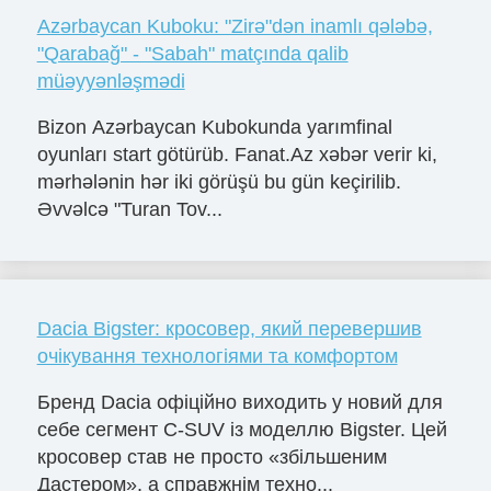
Azərbaycan Kuboku: "Zirə"dən inamlı qələbə,
"Qarabağ" - "Sabah" matçında qalib
müəyyənləşmədi
Bizon Azərbaycan Kubokunda yarımfinal
oyunları start götürüb. Fanat.Az xəbər verir ki,
mərhələnin hər iki görüşü bu gün keçirilib.
Əvvəlcə "Turan Tov...
Dacia Bigster: кросовер, який перевершив
очікування технологіями та комфортом
Бренд Dacia офіційно виходить у новий для
себе сегмент C-SUV із моделлю Bigster. Цей
кросовер став не просто «збільшеним
Дастером», а справжнім техно...