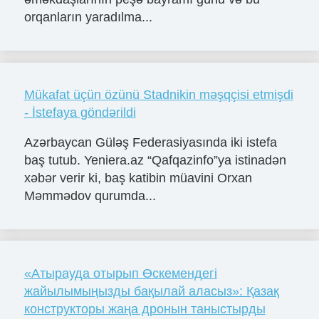
orqanların yaradılma...
Mükafat üçün özünü Stadnikin məşqçisi etmişdi
- İstefaya göndərildi
Azərbaycan Güləş Federasiyasında iki istefa
baş tutub. Yeniera.az “Qafqazinfo”ya istinadən
xəbər verir ki, baş katibin müavini Orxan
Məmmədov qurumda...
«Атырауда отырып Өскемендегі
жайылымыңызды бақылай аласыз»: Қазақ
конструкторы жаңа дронын таныстырды