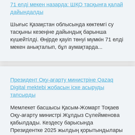
71 елді мекен назарда: ШҚО тасқынға қалай
дайындалды
Шығыс Қазақстан облысында көктемгі су
тасқыны кезеңіне дайындық барынша
күшейтілді. Өңірде қауіп төнуі мүмкін 71 елді
мекен анықталып, бұл аумақтарда...
Президент Оқу-ағарту министріне Qazaq
Digital mektebi жобасын іске асыруды
тапсырды
Мемлекет басшысы Қасым-Жомарт Тоқаев
Оқу-ағарту министрі Жұлдыз Сүлейменова
қабылдады. Кездесу барысында
Президентке 2025 жылдың қорытындылары