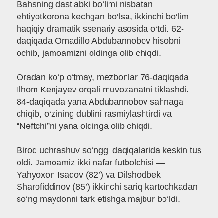
Bahsning dastlabki bo‘limi nisbatan
ehtiyotkorona kechgan bo‘lsa, ikkinchi bo‘lim
haqiqiy dramatik ssenariy asosida o‘tdi. 62-
daqiqada Omadillo Abdubannobov hisobni
ochib, jamoamizni oldinga olib chiqdi.
Oradan ko‘p o‘tmay, mezbonlar 76-daqiqada
Ilhom Kenjayev orqali muvozanatni tiklashdi.
84-daqiqada yana Abdubannobov sahnaga
chiqib, o‘zining dublini rasmiylashtirdi va
“Neftchi”ni yana oldinga olib chiqdi.
Biroq uchrashuv so‘nggi daqiqalarida keskin tus
oldi. Jamoamiz ikki nafar futbolchisi —
Yahyoxon Isaqov (82’) va Dilshodbek
Sharofiddinov (85’) ikkinchi sariq kartochkadan
so‘ng maydonni tark etishga majbur bo‘ldi.