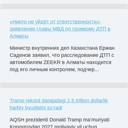
«Никто не уйдёт от ответственности»:
заявление главы МВД по громкому ДТП в
Алматы
Министр внутренних дел Казахстана Ержан
Саденов заявил, что расследование ДТП с
автомобилем ZEEKR в Алматы находится
под его личным контролем, подчер...
Tramp rekord darajadagi 1,5 trillion dollarlik
harbiy byudjetni so‘radi
AQSH prezidenti Donald Tramp maʼmuriyati
Kongressdan 2027 moliyaviy yil uchun