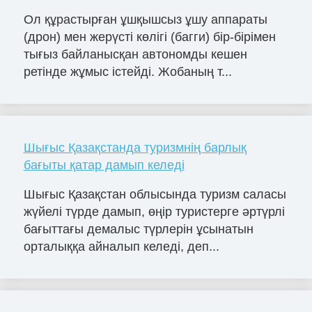
Ол құрастырған ұшқышсыз ұшу аппараты
(дрон) мен жерүсті көлігі (багги) бір-бірімен
тығыз байланысқан автономды кешен
ретінде жұмыс істейді. Жобаның т...
Шығыс Қазақстанда туризмнің барлық
бағыты қатар дамып келеді
Шығыс Қазақстан облысында туризм саласы
жүйелі түрде дамып, өңір туристерге әртүрлі
бағыттағы демалыс түрлерін ұсынатын
орталыққа айналып келеді, деп...