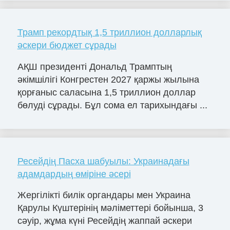
Трамп рекордтық 1,5 триллион долларлық
әскери бюджет сұрады
АҚШ президенті Дональд Трамптың
әкімшілігі Конгрестен 2027 қаржы жылына
қорғаныс саласына 1,5 триллион доллар
бөлуді сұрады. Бұл сома ел тарихындағы ...
Ресейдің Пасха шабуылы: Украинадағы
адамдардың өміріне әсері
Жергілікті билік органдары мен Украина
Қарулы Күштерінің мәліметтері бойынша, 3
сәуір, жұма күні Ресейдің жаппай әскери