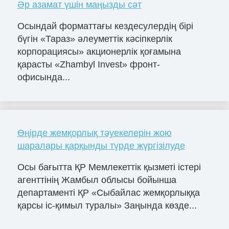
Әр азамат үшін маңызды сәт
Осындай форматтағы кездесулердің бірі
бүгін «Тараз» әлеуметтік кәсіпкерлік
корпорациясы» акционерлік қоғамына
қарасты «Zhambyl Invest» фронт-
офисында...
Өңірде жемқорлық тәуекелерін жою
шаралары қарқынды түрде жүргізілуде
Осы бағытта ҚР Мемлекеттік қызметі істері
агенттінің Жамбыл облысы бойынша
департаменті ҚР «Сыбайлас жемқорлыққа
қарсы іс-қимыл туралы» Заңында көзде...