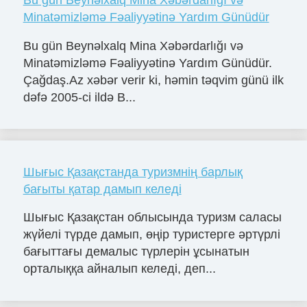
Minatəmizləmə Fəaliyyətinə Yardım Günüdür
Bu gün Beynəlxalq Mina Xəbərdarlığı və
Minatəmizləmə Fəaliyyətinə Yardım Günüdür.
Çağdaş.Az xəbər verir ki, həmin təqvim günü ilk
dəfə 2005-ci ildə B...
Шығыс Қазақстанда туризмнің барлық
бағыты қатар дамып келеді
Шығыс Қазақстан облысында туризм саласы
жүйелі түрде дамып, өңір туристерге әртүрлі
бағыттағы демалыс түрлерін ұсынатын
орталыққа айналып келеді, деп...