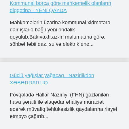
Kommunal borca görə məhkəməlik olanların
diqqətinə - YENİ QAYDA
Məhkəmələrin üzərinə kommunal xidmətərə
dair işlərlə bağlı yeni öhdəlik
qoyulub.Bakıvaxtı.az-ın məlumatına görə,
söhbət təbii qaz, su və elektrik ene...
Güclü yağışlar yağacaq - Nazirlikdən
XƏBƏRDARLIQ
Fövqəladə Hallar Nazirliyi (FHN) gözlənilən
hava şəraiti ilə əlaqədar əhaliyə müraciət
edərək müvafiq təhlükəsizlik qaydalarına riayət
etməyə çağırıb...