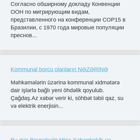
Согласно обширному докладу Конвенции
ООН по мигрирующим видам,
представленного на конференции COP15 в
Бразилии, с 1970 года мировые популяции
преснов...
Kommunal borcu olanların NƏZƏRİNƏ
Məhkəmələrin üzərinə kommunal xidmətərə
dair işlərlə bağlı yeni öhdəlik qoyulub.
Çağdaş.Az xəbər verir ki, söhbət təbii qaz, su
və elektrik enerjisin...
Bu gün Beynəlxalq Mina Xəbərdarlığı və