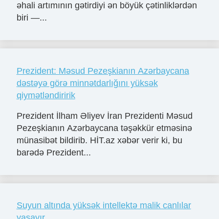
əhali artımının gətirdiyi ən böyük çətinliklərdən
biri —...
Prezident: Məsud Pezeşkianın Azərbaycana
dəstəyə görə minnətdarlığını yüksək
qiymətləndiririk
Prezident İlham Əliyev İran Prezidenti Məsud
Pezeşkianın Azərbaycana təşəkkür etməsinə
münasibət bildirib. HİT.az xəbər verir ki, bu
barədə Prezident...
Suyun altında yüksək intellektə malik canlılar
yaşayır