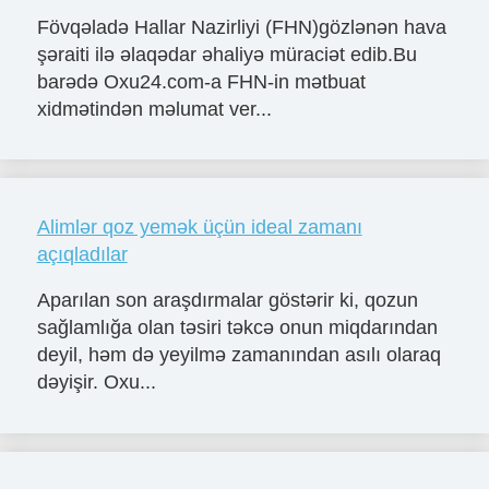
Fövqəladə Hallar Nazirliyi (FHN)gözlənən hava
şəraiti ilə əlaqədar əhaliyə müraciət edib.Bu
barədə Oxu24.com-a FHN-in mətbuat
xidmətindən məlumat ver...
Alimlər qoz yemək üçün ideal zamanı
açıqladılar
Aparılan son araşdırmalar göstərir ki, qozun
sağlamlığa olan təsiri təkcə onun miqdarından
deyil, həm də yeyilmə zamanından asılı olaraq
dəyişir. Oxu...