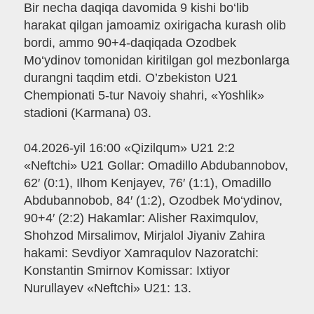
Bir necha daqiqa davomida 9 kishi bo‘lib
harakat qilgan jamoamiz oxirigacha kurash olib
bordi, ammo 90+4-daqiqada Ozodbek
Mo‘ydinov tomonidan kiritilgan gol mezbonlarga
durangni taqdim etdi. O’zbekiston U21
Chempionati 5-tur Navoiy shahri, «Yoshlik»
stadioni (Karmana) 03.
04.2026-yil 16:00 «Qizilqum» U21 2:2
«Neftchi» U21 Gollar: Omadillo Abdubannobov,
62′ (0:1), Ilhom Kenjayev, 76′ (1:1), Omadillo
Abdubannobob, 84′ (1:2), Ozodbek Mo‘ydinov,
90+4′ (2:2) Hakamlar: Alisher Raximqulov,
Shohzod Mirsalimov, Mirjalol Jiyaniv Zahira
hakami: Sevdiyor Xamraqulov Nazoratchi:
Konstantin Smirnov Komissar: Ixtiyor
Nurullayev «Neftchi» U21: 13.