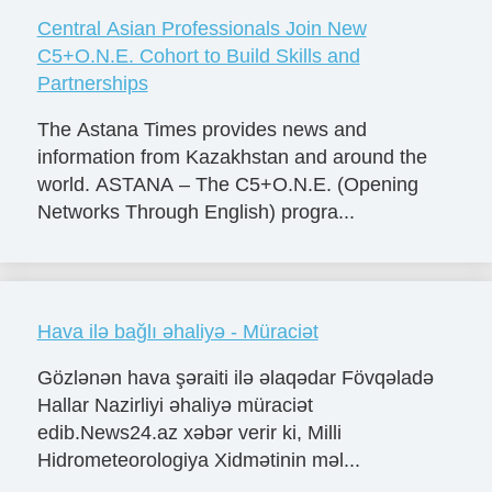
Central Asian Professionals Join New
C5+O.N.E. Cohort to Build Skills and
Partnerships
The Astana Times provides news and
information from Kazakhstan and around the
world. ASTANA – The C5+O.N.E. (Opening
Networks Through English) progra...
Hava ilə bağlı əhaliyə - Müraciət
Gözlənən hava şəraiti ilə əlaqədar Fövqəladə
Hallar Nazirliyi əhaliyə müraciət
edib.News24.az xəbər verir ki, Milli
Hidrometeorologiya Xidmətinin məl...