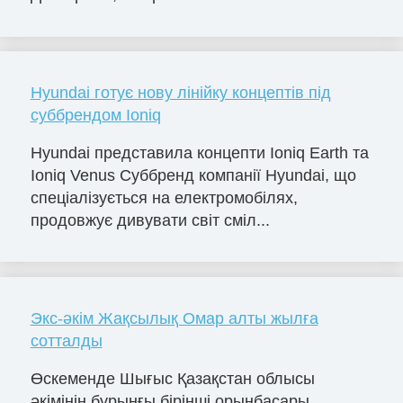
Hyundai готує нову лінійку концептів під
суббрендом Ioniq
Hyundai представила концепти Ioniq Earth та
Ioniq Venus Суббренд компанії Hyundai, що
спеціалізується на електромобілях,
продовжує дивувати світ сміл...
Экс-әкім Жақсылық Омар алты жылға
сотталды
Өскеменде Шығыс Қазақстан облысы
әкімінің бұрынғы бірінші орынбасары