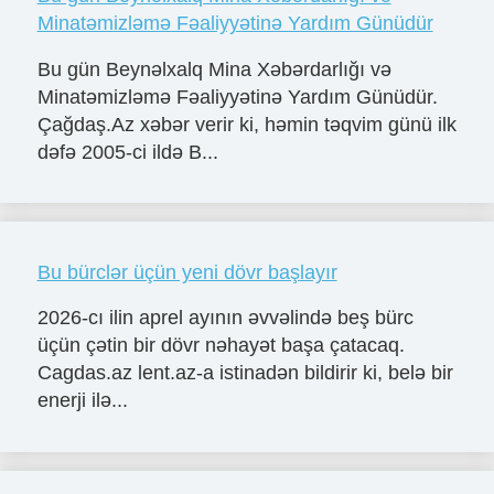
Minatəmizləmə Fəaliyyətinə Yardım Günüdür
Bu gün Beynəlxalq Mina Xəbərdarlığı və
Minatəmizləmə Fəaliyyətinə Yardım Günüdür.
Çağdaş.Az xəbər verir ki, həmin təqvim günü ilk
dəfə 2005-ci ildə B...
Bu bürclər üçün yeni dövr başlayır
2026-cı ilin aprel ayının əvvəlində beş bürc
üçün çətin bir dövr nəhayət başa çatacaq.
Cagdas.az lent.az-a istinadən bildirir ki, belə bir
enerji ilə...