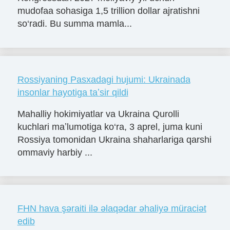
mudofaa sohasiga 1,5 trillion dollar ajratishni
so‘radi. Bu summa mamla...
Rossiyaning Pasxadagi hujumi: Ukrainada
insonlar hayotiga taʼsir qildi
Mahalliy hokimiyatlar va Ukraina Qurolli
kuchlari maʼlumotiga ko‘ra, 3 aprel, juma kuni
Rossiya tomonidan Ukraina shaharlariga qarshi
ommaviy harbiy ...
FHN hava şəraiti ilə əlaqədar əhaliyə müraciət
edib