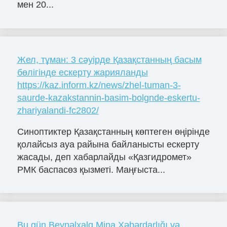
мен 20...
Жел, тұман: 3 сәуірде Қазақстанның басым
бөлігінде ескерту жарияланды
https://kaz.inform.kz/news/zhel-tuman-3-
saurde-kazakstannin-basim-bolgnde-eskertu-
zhariyalandi-fc2802/
Синоптиктер Қазақстанның көптеген өңірінде
қолайсыз ауа райына байланысты ескерту
жасады, деп хабарлайды «Қазгидромет»
РМК баспасөз қызметі. Маңғыста...
Bu gün Beynəlxalq Mina Xəbərdarlığı və