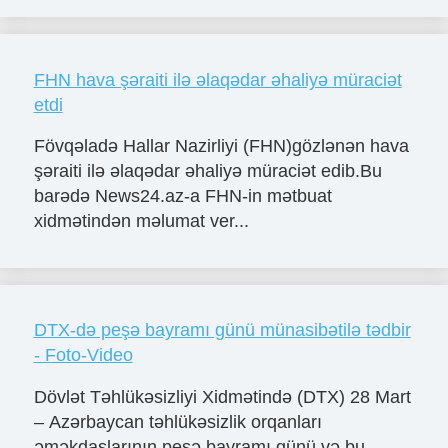
FHN hava şəraiti ilə əlaqədar əhaliyə müraciət
etdi
Fövqəladə Hallar Nazirliyi (FHN)gözlənən hava
şəraiti ilə əlaqədar əhaliyə müraciət edib.Bu
barədə News24.az-a FHN-in mətbuat
xidmətindən məlumat ver...
DTX-də peşə bayramı günü münasibətilə tədbir
- Foto-Video
Dövlət Təhlükəsizliyi Xidmətində (DTX) 28 Mart
– Azərbaycan təhlükəsizlik orqanları
əməkdaşlarının peşə bayramı günü və bu