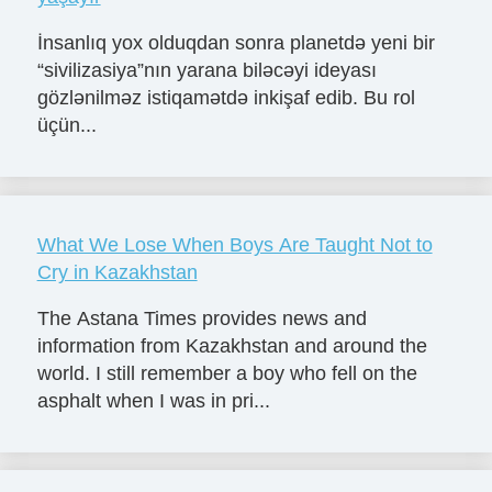
İnsanlıq yox olduqdan sonra planetdə yeni bir
“sivilizasiya”nın yarana biləcəyi ideyası
gözlənilməz istiqamətdə inkişaf edib. Bu rol
üçün...
What We Lose When Boys Are Taught Not to
Cry in Kazakhstan
The Astana Times provides news and
information from Kazakhstan and around the
world. I still remember a boy who fell on the
asphalt when I was in pri...