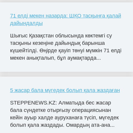
71 елді мекен назарда: ШҚО тасқынға қалай
дайындалды
Шығыс Қазақстан облысында көктемгі су
тасқыны кезеңіне дайындық барынша
күшейтілді. Өңірде қауіп төнуі мүмкін 71 елді
мекен анықталып, бұл аумақтарда...
5 жасар бала мүгедек болып қала жаздаған
STEPPENEWS.KZ: Алматыда бес жасар
бала сүндетке отырғызу операциясынан
кейін ауыр халде ауруханаға түсіп, мүгедек
болып қала жаздады. Омардың ата-ана...