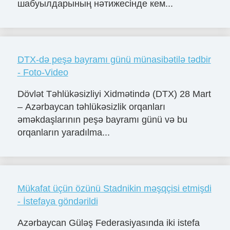
шабуылдарының нәтижесінде кем...
DTX-də peşə bayramı günü münasibətilə tədbir
- Foto-Video
Dövlət Təhlükəsizliyi Xidmətində (DTX) 28 Mart
– Azərbaycan təhlükəsizlik orqanları
əməkdaşlarının peşə bayramı günü və bu
orqanların yaradılma...
Mükafat üçün özünü Stadnikin məşqçisi etmişdi
- İstefaya göndərildi
Azərbaycan Güləş Federasiyasında iki istefa