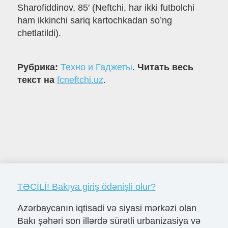
Sharofiddinov, 85′ (Neftchi, har ikki futbolchi
ham ikkinchi sariq kartochkadan so’ng
chetlatildi).
Рубрика:
Техно и Гаджеты
.
Читать весь
текст на
fcneftchi.uz
.
TƏCİLİ! Bakıya giriş ödənişli olur?
Azərbaycanın iqtisadi və siyasi mərkəzi olan
Bakı şəhəri son illərdə sürətli urbanizasiya və