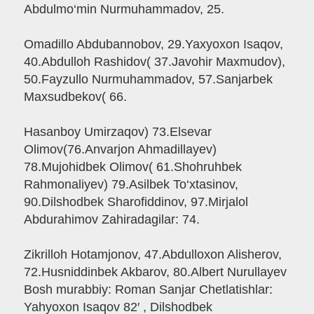
Abdulmo‘min Nurmuhammadov, 25.
Omadillo Abdubannobov, 29.Yaxyoxon Isaqov,
40.Abdulloh Rashidov( 37.Javohir Maxmudov),
50.Fayzullo Nurmuhammadov, 57.Sanjarbek
Maxsudbekov( 66.
Hasanboy Umirzaqov) 73.Elsevar
Olimov(76.Anvarjon Ahmadillayev)
78.Mujohidbek Olimov( 61.Shohruhbek
Rahmonaliyev) 79.Asilbek To‘xtasinov,
90.Dilshodbek Sharofiddinov, 97.Mirjalol
Abdurahimov Zahiradagilar: 74.
Zikrilloh Hotamjonov, 47.Abdulloxon Alisherov,
72.Husniddinbek Akbarov, 80.Albert Nurullayev
Bosh murabbiy: Roman Sanjar Chetlatishlar:
Yahyoxon Isaqov 82′ , Dilshodbek