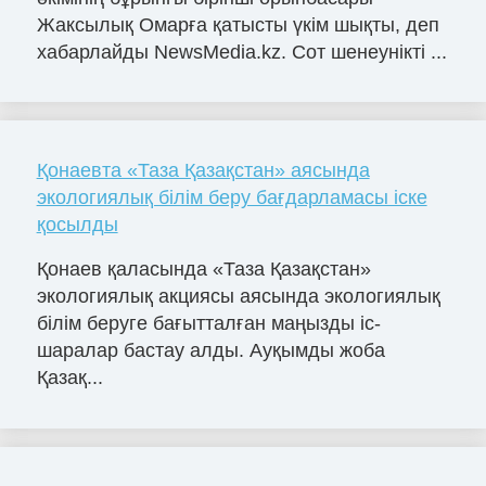
Жаксылық Омарға қатысты үкім шықты, деп
хабарлайды NewsMedia.kz. Сот шенеунікті ...
Қонаевта «Таза Қазақстан» аясында
экологиялық білім беру бағдарламасы іске
қосылды
Қонаев қаласында «Таза Қазақстан»
экологиялық акциясы аясында экологиялық
білім беруге бағытталған маңызды іс-
шаралар бастау алды. Ауқымды жоба
Қазақ...