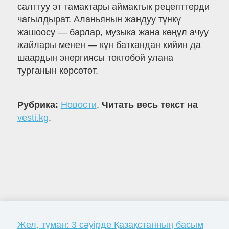
салттуу эт тамактары аймактык рецепттерди
чагылдырат. Аланьянын жандуу түнкү
жашоосу — барлар, музыка жана көңүл ачуу
жайлары менен — күн баткандан кийин да
шаардын энергиясы токтобой улана
турганын көрсөтөт.
Рубрика:
Новости
.
Читать весь текст на
vesti.kg
.
Жел, тұман: 3 сәуірде Қазақстанның басым