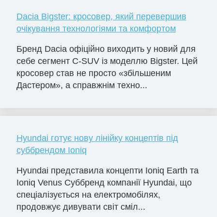
Dacia Bigster: кросовер, який перевершив
очікування технологіями та комфортом
Бренд Dacia офіційно виходить у новий для
себе сегмент C-SUV із моделлю Bigster. Цей
кросовер став не просто «збільшеним
Дастером», а справжнім техно...
Hyundai готує нову лінійку концептів під
суббрендом Ioniq
Hyundai представила концепти Ioniq Earth та
Ioniq Venus Суббренд компанії Hyundai, що
спеціалізується на електромобілях,
продовжує дивувати світ сміл...