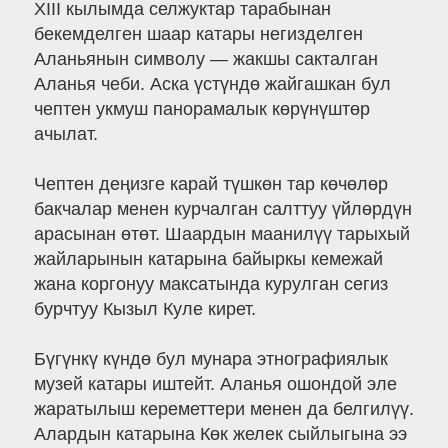
XIII кылымда селжуктар тарабынан
бекемделген шаар катары негизделген
Аланьянын символу — жакшы сакталган
Аланья чеби. Аска үстүндө жайгашкан бул
чептен укмуш панорамалык көрүнүштөр
ачылат.
Чептен деңизге карай түшкөн тар көчөлөр
бакчалар менен курчалган салттуу үйлөрдүн
арасынан өтөт. Шаардын маанилүү тарыхый
жайларынын катарына байыркы кемежай
жана коргонуу максатында курулган сегиз
бурчтуу Кызыл Куле кирет.
Бүгүнкү күндө бул мунара этнографиялык
музей катары иштейт. Аланья ошондой эле
жаратылыш кереметтери менен да белгилүү.
Алардын катарына Көк желек сыйлыгына ээ