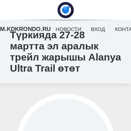
M.KDKRONDO.RU
НОВОСТИ
ВХОД
КОНТ
Түркияда 27-28
мартта эл аралык
трейл жарышы Alanya
Ultra Trail өтөт