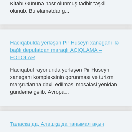
Kitabı Gününə həsr olunmuş tədbir təşkil
olunub. Bu əlamətdar g...
Hacıqabulda yerləşən Pir Hüseyn xanəgahı ilə
bağlı deputatdan maraqlı AÇIQLAMA –
FOTOLAR
Hacıqabul rayonunda yerləşən Pir Hüseyn
xanəgahı kompleksinin qorunması və turizm
marşrutlarına daxil edilməsi məsələsi yenidən
gündəmə gəlib. Avropa...
Таласқа да, Алашқа да танымал ақын