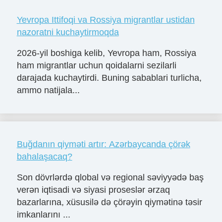
Yevropa Ittifoqi va Rossiya migrantlar ustidan
nazoratni kuchaytirmoqda
2026-yil boshiga kelib, Yevropa ham, Rossiya
ham migrantlar uchun qoidalarni sezilarli
darajada kuchaytirdi. Buning sabablari turlicha,
ammo natijala...
Buğdanın qiyməti artır: Azərbaycanda çörək
bahalaşacaq?
Son dövrlərdə qlobal və regional səviyyədə baş
verən iqtisadi və siyasi proseslər ərzaq
bazarlarına, xüsusilə də çörəyin qiymətinə təsir
imkanlarını ...