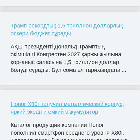
Трамп рекордтық 1,5 триллион долларлық
әскери бюджет сұрады
АҚШ президенті Дональд Трамптың
әкімшілігі Конгрестен 2027 қаржы жылына
қорғаныс саласына 1,5 триллион доллар
бөлуді сұрады. Бұл сома ел тарихындағы ...
Honor X80i получил металлический корпус,
яркий экран и емкий аккумулятор
Каталог продукции компании Honor
пополнил смартфон среднего уровня X80i.