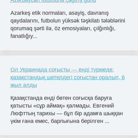
Azərbaycan futboluna çağırış günü
Azarkeş etik normaları, asayiş, davranış
qaydalarını, futbolun yüksək təşkilatı tələblərini
qorumaq şərti ilə, öz emosiyaları, çılğınlığı,
fanatlığıy...
Ол Украинада соғысты — енді түрмеде:
қазақстандық шетелдегі соғыстан оралып, 6
жыл алды
Қазақстанда енді бөтен соғысқа баруға
қатысты «сұр аймақ» қалмады. Евгений
Люфттың тарихы — бұл бір адамға шыққан
үкім ғана емес, барлығына берілген ...