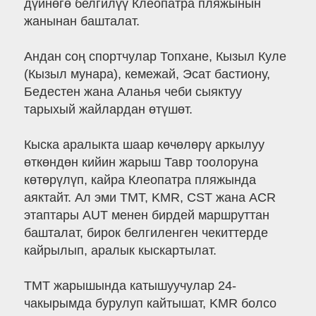
дүйнөгө белгилүү Клеопатра пляжынын
жанынан башталат.
Андан соң спортчулар Топхане, Кызыл Куле
(Кызыл мунара), кемежай, Эсат бастиону,
Бедестен жана Аланья чеби сыяктуу
тарыхый жайлардан өтүшөт.
Кыска аралыкта шаар көчөлөрү аркылуу
өткөндөн кийин жарыш Тавр тоолоруна
көтөрүлүп, кайра Клеопатра пляжында
аяктайт. Ал эми TMT, KMR, CST жана ACR
этаптары AUT менен бирдей маршруттан
башталат, бирок белгиленген чекиттерде
кайрылып, аралык кыскартылат.
TMT жарышында катышуучулар 24-
чакырымда бурулуп кайтышат, KMR болсо