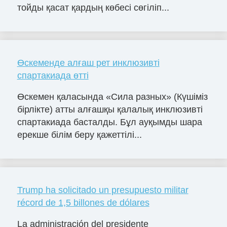
тойды қасат қардың көбесі сөгіліп...
Өскеменде алғаш рет инклюзивті
спартакиада өтті
Өскемен қаласында «Сила разных» (Күшіміз
бірлікте) атты алғашқы қалалық инклюзивті
спартакиада басталды. Бұл ауқымды шара
ерекше білім беру қажеттілі...
Trump ha solicitado un presupuesto militar
récord de 1,5 billones de dólares
La administración del presidente