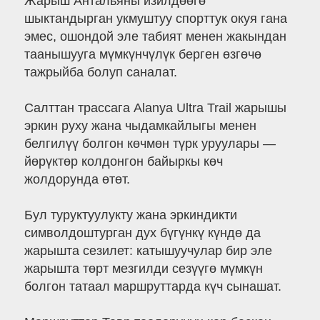
Жарыш Антальяны изилдөөгө
шыктандырган укмуштуу спорттук окуя гана
эмес, ошондой эле табият менен жакындан
таанышууга мүмкүнчүлүк берген өзгөчө
тажрыйба болуп саналат.
Салттан трассага Alanya Ultra Trail жарышы
эркин руху жана чыдамкайлыгы менен
белгилүү болгон көчмөн түрк уруулары —
йөрүктөр колдонгон байыркы көч
жолдорунда өтөт.
Бул туруктуулукту жана эркиндикти
символдоштурган дух бүгүнкү күндө да
жарышта сезилет: катышуучулар бир эле
жарышта төрт мезгилди сезүүгө мүмкүн
болгон татаал маршруттарда күч сынашат.