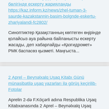
бөлігінде ескерту жарияланды
https://kaz.inform.kz/news/zhel-tuman-3-
saurde-kazakstannin-basim-bolgnde-eskertu-
zhariyalandi-fc2802/
Синоптиктер Қазақстанның көптеген өңірінде
қолайсыз ауа райына байланысты ескерту
жасады, деп хабарлайды «Қазгидромет»
РМК баспасөз қызметі. Маңғыста...
2 Aprel – Beynəlxalq Uşaq Kitabı Günü
münasibətilə uşaq yazarları ilə görüş keçirilib-
Fotolar
Aprelin 2-də F.Köçərli adına Respublika Uşaq
Kitabxanasında 2 Aprel – Beynəlxalq Uşaq