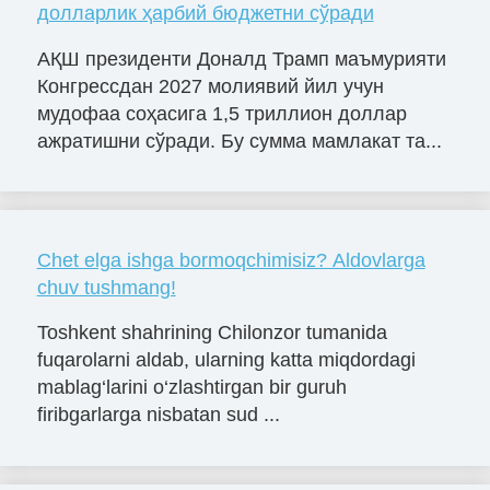
долларлик ҳарбий бюджетни сўради
АҚШ президенти Доналд Трамп маъмурияти
Конгрессдан 2027 молиявий йил учун
мудофаа соҳасига 1,5 триллион доллар
ажратишни сўради. Бу сумма мамлакат та...
Chet elga ishga bormoqchimisiz? Aldovlarga
chuv tushmang!
Toshkent shahrining Chilonzor tumanida
fuqarolarni aldab, ularning katta miqdordagi
mablag‘larini o‘zlashtirgan bir guruh
firibgarlarga nisbatan sud ...