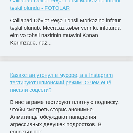
Cəlilabad Dövlət Peşə Təhsil Mərkəzinə infotur
təşkil olundu - FOTOLAR
Cəlilabad Dövlət Peşə Təhsil Mərkəzinə infotur
təşkil olunub. Mecra.az xəbər verir ki, infoturda
elm və təhsil nazirinin müavini Kənan
Kərimzadə, naz...
Казахстан утонул в мусоре, а в Instagram
тестируют шпионский режим. О чём ещё
писали соцсети?
В инстаграме тестируют платную подписку,
чтобы смотреть сторис анонимно.
Алматинцы обсуждают нападения
агрессивных девушек-подростков. В
соцсетях пок...