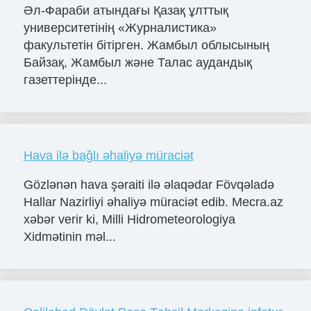
Әл-Фараби атындағы Қазақ ұлттық
университетінің «Журналистика»
факультетін бітірген. Жамбыл облысының
Байзақ, Жамбыл және Талас аудандық
газеттерінде...
Hava ilə bağlı əhaliyə müraciət
Gözlənən hava şəraiti ilə əlaqədar Fövqəladə
Hallar Nazirliyi əhaliyə müraciət edib. Mecra.az
xəbər verir ki, Milli Hidrometeorologiya
Xidmətinin məl...