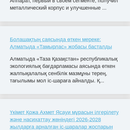
Аппарат, первый в своем сегменте, получил
металлический корпус и улучшенные ...
Болашақтың саясында өткен мереке:
Алматыда «Тамырлас» жобасы басталды
Алматыда «Таза Қазақстан» республикалық
экологиялық бағдарламасы аясында өткен
жалпықалалық сенбілік мазмұны терең,
тағылымы мол іс-шараға айналды. Қ...
Үкімет Қожа Ахмет Ясауи мұрасын ілгерілету
және насихаттау жөніндегі 2026-2028
жылдарға арналған іс-шаралар жоспарын