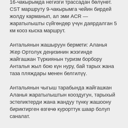
16-чакырымда негизги трассадан бөлүнөт.
CST маршруту 9-чакырымга чейин бирдей
жолду карманып, ал эми ACR —
жаратылышты сүйгөндөр үчүн даярдалган 5
км кооз кыска маршрут.
Антальянын жашыруун бермети: Аланья
Жер Ортолук деңизинин жээгинде
жайгашкан Түркиянын туризм борбору
Анталья жыл бою күн нуру, бай тарых жана
таза пляждары менен белгилүү.
Антальянын чыгыш тарабында жайгашкан
Аланья жаратылыштын кооздугун, тарыхый
эстеликтерди жана жандуу түнкү жашоону
бириктирген өзгөчө курорттук шаар болуп
саналат.