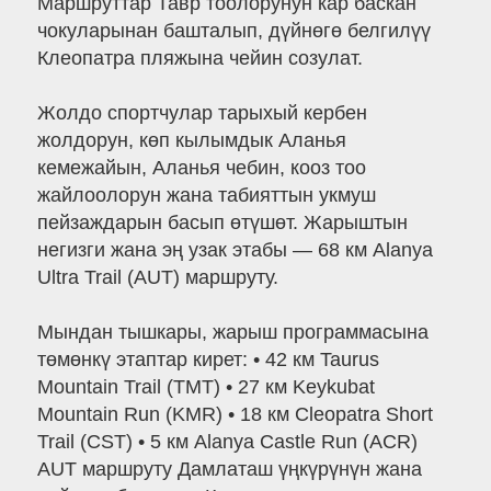
Маршруттар Тавр тоолорунун кар баскан
чокуларынан башталып, дүйнөгө белгилүү
Клеопатра пляжына чейин созулат.
Жолдо спортчулар тарыхый кербен
жолдорун, көп кылымдык Аланья
кемежайын, Аланья чебин, кооз тоо
жайлоолорун жана табияттын укмуш
пейзаждарын басып өтүшөт. Жарыштын
негизги жана эң узак этабы — 68 км Alanya
Ultra Trail (AUT) маршруту.
Мындан тышкары, жарыш программасына
төмөнкү этаптар кирет: • 42 км Taurus
Mountain Trail (TMT) • 27 км Keykubat
Mountain Run (KMR) • 18 км Cleopatra Short
Trail (CST) • 5 км Alanya Castle Run (ACR)
AUT маршруту Дамлаташ үңкүрүнүн жана