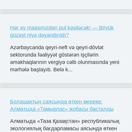
Hər ay maaşınızdan pul kəsiləcək! — Böyük
güzəşt niyə dayandırıldı?
Azərbaycanda qeyri-neft və qeyri-dövlət
sektorunda fəaliyyət göstərən işçilərin
əməkhaqlarının vergiyə cəlb olunmasında yeni
mərhələ başlayıb. Belə k...
Болашақтың саясында өткен мереке:
Алматыда «Тамырлас» жобасы басталды
Алматыда «Таза Қазақстан» республикалық
экологиялық бағдарламасы аясында өткен