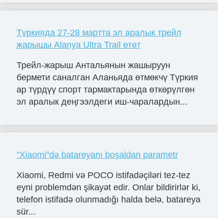
Түркияда 27-28 мартта эл аралык трейл
жарышы Alanya Ultra Trail өтөт
Трейл-жарыш Антальянын жашыруун
бермети саналган Аланьяда өтмөкчү Түркия
ар түрдүү спорт тармактарында өткөрүлгөн
эл аралык деңгээлдеги иш-чаралардын...
"Xiaomi"də batareyanı boşaldan parametr
Xiaomi, Redmi və POCO istifadəçiləri tez-tez
eyni problemdən şikayət edir. Onlar bildirirlər ki,
telefon istifadə olunmadığı halda belə, batareya
sür...