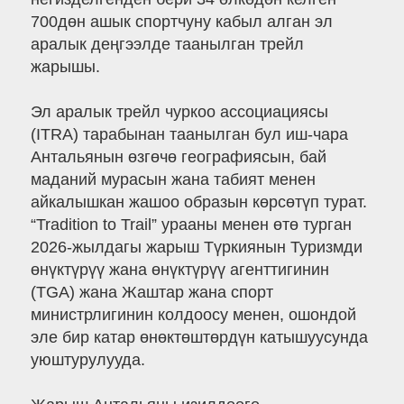
700дөн ашык спортчуну кабыл алган эл
аралык деңгээлде таанылган трейл
жарышы.
Эл аралык трейл чуркоо ассоциациясы
(ITRA) тарабынан таанылган бул иш-чара
Антальянын өзгөчө географиясын, бай
маданий мурасын жана табият менен
айкалышкан жашоо образын көрсөтүп турат.
“Tradition to Trail” урааны менен өтө турган
2026-жылдагы жарыш Түркиянын Туризмди
өнүктүрүү жана өнүктүрүү агенттигинин
(TGA) жана Жаштар жана спорт
министрлигинин колдоосу менен, ошондой
эле бир катар өнөктөштөрдүн катышуусунда
уюштурулууда.