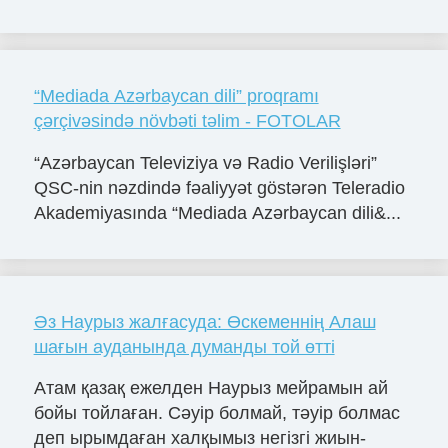
“Mediada Azərbaycan dili” proqramı
çərçivəsində növbəti təlim - FOTOLAR
“Azərbaycan Televiziya və Radio Verilişləri”
QSC-nin nəzdində fəaliyyət göstərən Teleradio
Akademiyasında “Mediada Azərbaycan dili&...
Әз Наурыз жалғасуда: Өскеменнің Алаш
шағын ауданында думанды той өтті
Атам қазақ ежелден Наурыз мейрамын ай
бойы тойлаған. Сәуір болмай, тәуір болмас
деп ырымдаған халқымыз негізгі жиын-