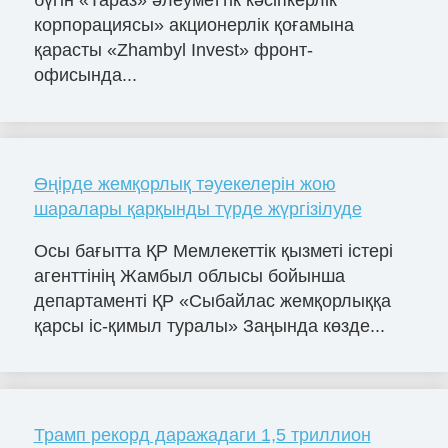
корпорациясы» акционерлік қоғамына
қарасты «Zhambyl Invest» фронт-
офисында...
Өңірде жемқорлық тәуекелерін жою
шаралары қарқынды түрде жүргізілуде
Осы бағытта ҚР Мемлекеттік қызметі істері
агенттінің Жамбыл облысы бойынша
департаменті ҚР «Сыбайлас жемқорлыққа
қарсы іс-қимыл туралы» Заңында көзде...
Трамп рекорд даражадаги 1,5 триллион