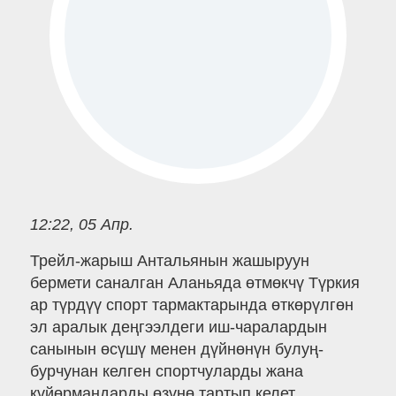
12:22, 05 Апр.
Трейл-жарыш Антальянын жашыруун
бермети саналган Аланьяда өтмөкчү Түркия
ар түрдүү спорт тармактарында өткөрүлгөн
эл аралык деңгээлдеги иш-чаралардын
санынын өсүшү менен дүйнөнүн булуң-
бурчунан келген спортчуларды жана
күйөрмандарды өзүнө тартып келет.