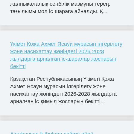
жалпықалалық сенбілік мазмұны терең,
тағылымы мол іс-шараға айналды. Қ...
Үкімет Қожа Ахмет Ясауи мұрасын ілгерілету
және насихаттау жөніндегі 2026-2028
жылдарға арналған іс-шаралар жоспарын
бекітті
Қазақстан Республикасының Үкіметі Қожа
Ахмет Ясауи мұрасын ілгерілету және
насихаттау жөніндегі 2026-2028 жылдарға
арналған іс-қимыл жоспарын бекітті...