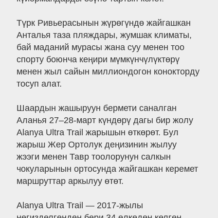
Түрк Ривьерасынын жүрөгүндө жайгашкан
Анталья таза пляждары, жумшак климаты,
бай маданий мурасы жана суу менен тоо
спорту боюнча кеңири мүмкүнчүлүктөрү
менен жыл сайын миллиондогон конокторду
тосуп алат.
Шаардын жашыруун бермети саналган
Аланья 27–28-март күндөрү дагы бир жолу
Alanya Ultra Trail жарышын өткөрөт. Бул
жарыш Жер Ортолук деңизинин жылуу
жээги менен Тавр тоолорунун салкын
чокуларынын ортосунда жайгашкан керемет
маршруттар аркылуу өтөт.
Alanya Ultra Trail — 2017-жылы
негизделгенден бери 34 өлкөдөн келген