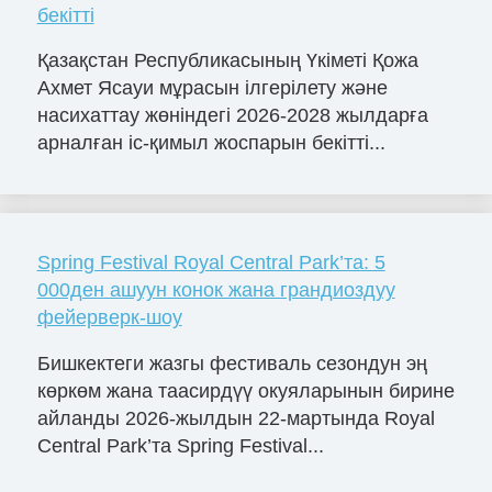
бекітті
Қазақстан Республикасының Үкіметі Қожа
Ахмет Ясауи мұрасын ілгерілету және
насихаттау жөніндегі 2026-2028 жылдарға
арналған іс-қимыл жоспарын бекітті...
Spring Festival Royal Central Park’та: 5
000ден ашуун конок жана грандиоздуу
фейерверк-шоу
Бишкектеги жазгы фестиваль сезондун эң
көркөм жана таасирдүү окуяларынын бирине
айланды 2026-жылдын 22-мартында Royal
Central Park’та Spring Festival...