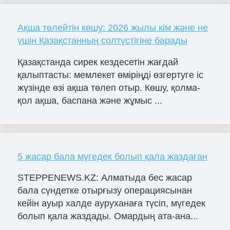
Ақша төлейтін көшу: 2026 жылы кім және не
үшін Қазақстанның солтүстігіне барады
Қазақстанда сирек кездесетін жағдай
қалыптасты: мемлекет өміріңді өзгертуге іс
жүзінде өзі ақша төлеп отыр. Көшу, қолма-
қол ақша, баспана және жұмыс ...
5 жасар бала мүгедек болып қала жаздаған
STEPPENEWS.KZ: Алматыда бес жасар
бала сүндетке отырғызу операциясынан
кейін ауыр халде ауруханаға түсіп, мүгедек
болып қала жаздады. Омардың ата-ана...