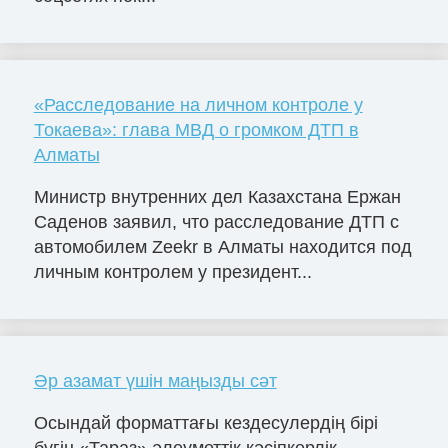
«Расследование на личном контроле у
Токаева»: глава МВД о громком ДТП в
Алматы
Министр внутренних дел Казахстана Ержан
Саденов заявил, что расследование ДТП с
автомобилем Zeekr в Алматы находится под
личным контролем у президент...
Әр азамат үшін маңызды сәт
Осындай форматтағы кездесулердің бірі
бүгін «Тараз» әлеуметтік кәсіпкерлік