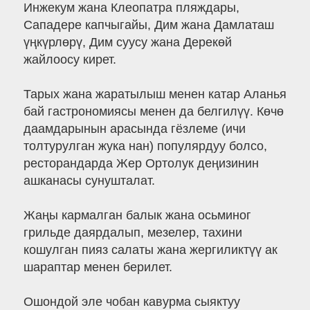
Инжекум жана Клеопатра пляждары,
Сападере капчыгайы, Дим жана Дамлаташ
үңкүрлөрү, Дим суусу жана Дерекөй
жайлоосу кирет.
Тарых жана жаратылыш менен катар Аланья
бай гастрономиясы менен да белгилүү. Көчө
даамдарынын арасында гёзлеме (ичи
толтурулган жука нан) популярдуу болсо,
ресторандарда Жер Ортолук деңизинин
ашканасы сунушталат.
Жаңы кармалган балык жана осьминог
грильде даярдалып, мезелер, тахини
кошулган пияз салаты жана жергиликтүү ак
шараптар менен берилет.
Ошондой эле чобан кавурма сыяктуу