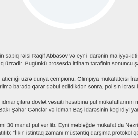
 sabiq rəisi Raqif Abbasov və eyni idarənin maliyyə-iqt
zrədir. Bugünkü prosesdə ittiham tərəfinin sonuncu şahi
lə atıcılığı üzrə dünya çempionu, Olimpiya mükafatçısı İ
irilmə barədə qərar qəbul edildikdən sonra, polisin icrası
 idmançılara dövlət vəsaiti hesabına pul mükafatlarının 
Bakı Şəhər Gənclər və İdman Baş İdarəsinin keçirdiyi yarı
mi 30 manat pul verilib. Eyni məbləğdə mükafat da Nəzri
tılıb: “İlkin istintaq zamanı müstəntiq qarşıma protokol qo