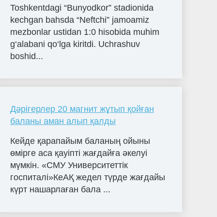
Toshkentdagi “Bunyodkor” stadionida
kechgan bahsda “Neftchi” jamoamiz
mezbonlar ustidan 1:0 hisobida muhim
g‘alabani qo‘lga kiritdi. Uchrashuv
boshid...
Дәрігерлер 20 магнит жұтып қойған
баланы аман алып қалды
Кейде қарапайым баланың ойыны
өмірге аса қауіпті жағдайға әкелуі
мүмкін. «СМУ Университеттік
госпиталі»КеАҚ жедел түрде жағдайы
күрт нашарлаған бала ...