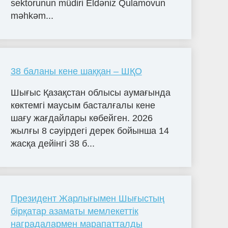
sektorunun müdiri Eldəniz Qulamovun
məhkəm...
38 баланы кене шаққан – ШҚО
Шығыс Қазақстан облысы аумағында
көктемгі маусым басталғалы кене
шағу жағдайлары көбейген. 2026
жылғы 8 сәуірдегі дерек бойынша 14
жасқа дейінгі 38 б...
Президент Жарлығымен Шығыстың
бірқатар азаматы мемлекеттік
наградалармен марапатталды