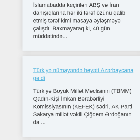
İslamabadda keçirilən ABŞ və İran
danışıqlarına hər iki tərəf özünü qalib
etmiş tərəf kimi masaya əyləşməyə
çalışdı. Baxmayaraq ki, 40 gün
müddətində...
Türkiyə nümayəndə heyəti Azərbaycana
gəldi
Türkiyə Böyük Millət Məclisinin (TBMM)
Qadın-Kişi İmkan Bərabərliyi
Komissiyasının (KEFEK) sədri, AK Parti
Sakarya millət vəkili Çiğdem Ərdoğanın
da ...