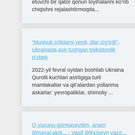
etuvchi bir qator qonun loyihalarini ko‘rib
chiqishni rejalashtirmoqda...
“Mushuk o‘liklarni yerdi, itlar izg‘irdi”-
Ukrainada asir tushgan tojikistonlik
o‘zbek
2022-yil fevral oyidan boshlab Ukraina
Qurolli kuchlari asirligiga turli
mamlakatlar va qit’alardan yollanma
askarlar: yevropaliklar, shimoliy ...
O yuxunu görməsəydim, anam
ölməyəcəkdi... - Vasif Əlihüseyn yazır...