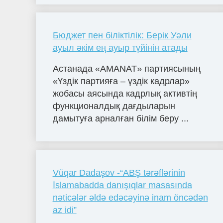
Бюджет пен біліктілік: Берік Уәли
ауыл әкім ең ауыр түйінін атады
Астанада «AMANAT» партиясының
«Үздік партияға – үздік кадрлар»
жобасы аясында кадрлық активтің
функционалдық дағдыларын
дамытуға арналған білім беру ...
Vüqar Dadaşov -“ABŞ tərəflərinin
İslamabadda danışıqlar masasında
nəticələr əldə edəcəyinə inam öncədən
az idi”