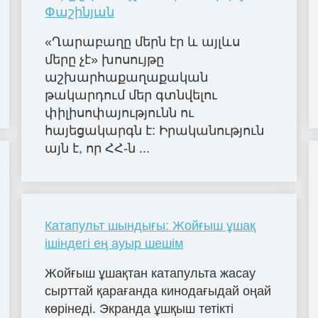
Փաշինյան
«Ղարաբաղը մերն էր և այլևս
մերը չէ» խոսույթը
աշխարհաքաղաքական
թակարդում մեր գտնվելու
փիլիսոփայությունն ու
հայեցակարգն է: Իրականություն
այն է, որ ՀՀ-ն ...
Катапульт шындығы: Жойғыш ұшақ
ішіндегі ең ауыр шешім
Жойғыш ұшақтан катапульта жасау
сырттай қарағанда кинодағыдай оңай
көрінеді. Экранда ұшқыш тетікті