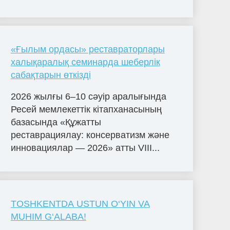
«Ғылым ордасы» реставраторлары
халықаралық семинарда шеберлік
сабақтарын өткізді
2026 жылғы 6–10 сәуір аралығында
Ресей мемлекеттік кітапханасының
базасында «Құжатты
реставрациялау: консерватизм және
инновациялар — 2026» атты VIII...
TOSHKENTDA USTUN O‘YIN VA
MUHIM G‘ALABA!