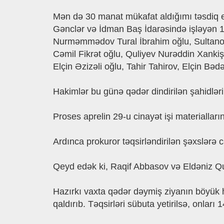
Mən də 30 manat mükafat aldığımı təsdiq 
Gənclər və İdman Baş İdarəsində işləyən 1
Nurməmmədov Tural İbrahim oğlu, Sultano
Cəmil Fikrət oğlu, Quliyev Nurəddin Xank
Elçin Əzizəli oğlu, Tahir Tahirov, Elçin Bə
Hakimlər bu günə qədər dindirilən şahidləri
Proses aprelin 29-u cinayət işi materialları
Ardınca prokuror təqsirləndirilən şəxslərə 
Qeyd edək ki, Raqif Abbasov və Eldəniz Qu
Hazırkı vaxta qədər dəymiş ziyanın böyük hi
qaldırıb. Təqsirləri sübuta yetirilsə, onlar