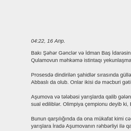
04:22, 16 Апр.
Bakı Şəhər Gənclər və İdman Baş İdarəsinin
Qulamovun məhkəmə istintaqı yekunlaşmaq ü
Prosesdə dindirilən şahidlər sırasında gül
Abbaslı da olub. Onlar ikisi də məcburi gət
Aşumova və tələbəsi yarışlarda qalib gələn
sual ediliblər. Olimpiya çempionu deyib ki, 
Bunun qarşılığında da ona mükafat kimi cə
yarışlara İradə Aşumovanın rəhbərliyi ilə qa