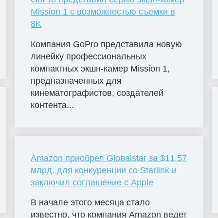
Mission 1 с возможностью съемки в
8K
Компания GoPro представила новую
линейку профессиональных
компактных экшн-камер Mission 1,
предназначенных для
кинематографистов, создателей
контента...
Amazon приобрел Globalstar за $11,57
млрд. для конкуренции со Starlink и
заключил соглашение с Apple
В начале этого месяца стало
известно, что компания Amazon ведет