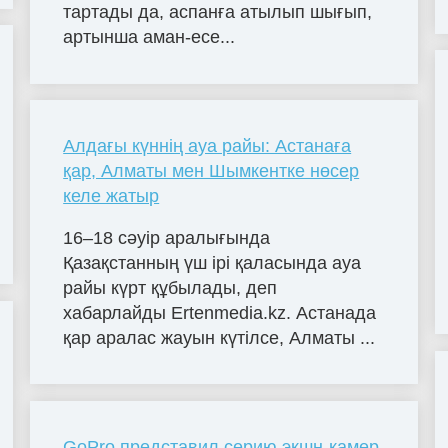
тартады да, аспанға атылып шығып,
артынша аман-есе...
Алдағы күннің ауа райы: Астанаға
қар, Алматы мен Шымкентке нөсер
келе жатыр
16–18 сәуір аралығында
Қазақстанның үш ірі қаласында ауа
райы күрт құбылады, деп
хабарлайды Ertenmedia.kz. Астанада
қар аралас жауын күтілсе, Алматы ...
GoPro представил серию экшн-камер