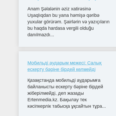
Anam Şəlalənin əziz xatirəsinə
Uşaqlıqdan bu yana həmişə qəribə
yuxular görürəm. ­Şairlərin və yazıçıların
bu haqda hardasa vergili olduğu
danılmazdı...
Мобильді аударым межесі: Салық
ескерту бәріне бірдей келмейді
Қазақстанда мобильді аударымға
байланысты ескерту бәріне бірдей
жіберілмейді, деп жазады
Ertenmedia.kz. Бақылау тек
кәсіпкерлік табысқа ұқсайтын тұра...