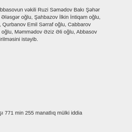
Abbasovun vəkili Ruzi Səmədov Bakı Şəhər
ləsgər oğlu, Şahbazov İlkin İntiqam oğlu,
 Qurbanov Emil Sərraf oğlu, Cabbarov
ul oğlu, Məmmədov Əziz Əli oğlu, Abbasov
ilməsini istəyib.
rşı 771 min 255 manatlıq mülki iddia