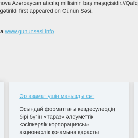
va Azərbaycan atıcılıq millisinin baş məşqçisidir.//Qaf
tirildi first appeared on Günün Səsi.
на
www.gununsesi.info
.
Әр азамат үшін маңызды сәт
Осындай форматтағы кездесулердің
бірі бүгін «Тараз» әлеуметтік
кәсіпкерлік корпорациясы»
акционерлік қоғамына қарасты