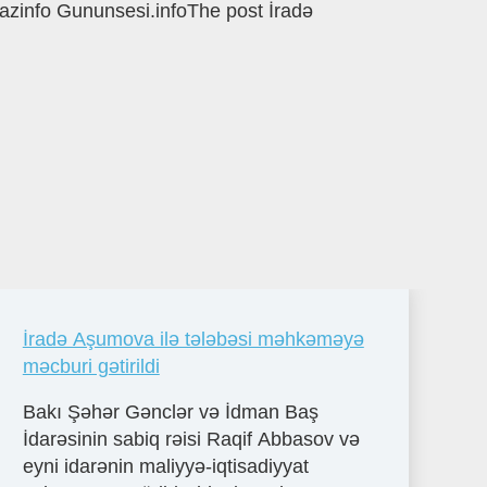
qazinfo Gununsesi.infoThe post İradə
İradə Aşumova ilə tələbəsi məhkəməyə
məcburi gətirildi
Bakı Şəhər Gənclər və İdman Baş
İdarəsinin sabiq rəisi Raqif Abbasov və
eyni idarənin maliyyə-iqtisadiyyat