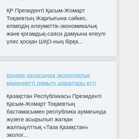
ҚР Президенті Қасым-Жомарт
Тоқаевтың Жарлығына сәйкес,
еліміздің әлеуметтік-экономикалық
және қоғамдық-саяси дамуына елеулі
үлес қосқан ШҚО-ның бірқа...
Қонаев қаласында экологиялық
мәдениетті дамыту шаралары өтті
Қазақстан Республикасы Президенті
Қасым-Жомарт Тоқаевтың
бастамасымен республика аумағында
жүзеге асырылып жатқан
жалпыұлттық «Таза Қазақстан»
эколог...