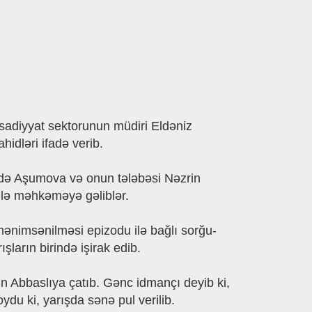
isadiyyat sektorunun müdiri Eldəniz
dləri ifadə verib.
radə Aşumova və onun tələbəsi Nəzrin
 ilə məhkəməyə gəliblər.
mənimsənilməsi epizodu ilə bağlı sorğu-
şların birində işirak edib.
n Abbaslıya çatıb. Gənc idmançı deyib ki,
ydu ki, yarışda sənə pul verilib.