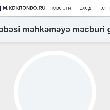
M.KDKRONDO.RU
НОВОСТИ
ВХОД
КОН
ləbəsi məhkəməyə məcburi gə