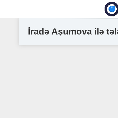
İradə Aşumova ilə tə