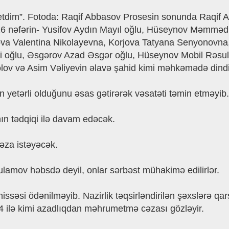
etdim”. Fotoda: Raqif Abbasov Prosesin sonunda Raqif 
6 nəfərin- Yusifov Aydın Mayıl oğlu, Hüseynov Məmməd Ə
va Valentina Nikolayevna, Korjova Tatyana Senyonovna,
işi oğlu, Əsgərov Azad Əsgər oğlu, Hüseynov Mobil Rəs
dəlov və Asim Vəliyevin əlavə şahid kimi məhkəmədə dindir
n yetərli olduğunu əsas gətirərək vəsatəti təmin etməyib.
nın tədqiqi ilə davam edəcək.
cəza istəyəcək.
lamov həbsdə deyil, onlar sərbəst mühakimə edilirlər.
ssəsi ödənilməyib. Nazirlik təqsirləndirilən şəxslərə qa
ı 14 ilə kimi azadlıqdan məhrumetmə cəzası gözləyir.