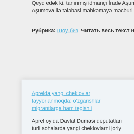
Qeyd edək ki, tanınmış idmançı İradə Aşumo
Aşumova ilə tələbəsi məhkəməyə məcburi gə
Рубрика:
Шоу-биз
.
Читать весь текст 
Aprelda yangi cheklovlar
tayyorlanmoqda: o‘zgarishlar
migrantlarga ham tegishli
Aprel oyida Davlat Dumasi deputatlari
turli sohalarda yangi cheklovlarni joriy