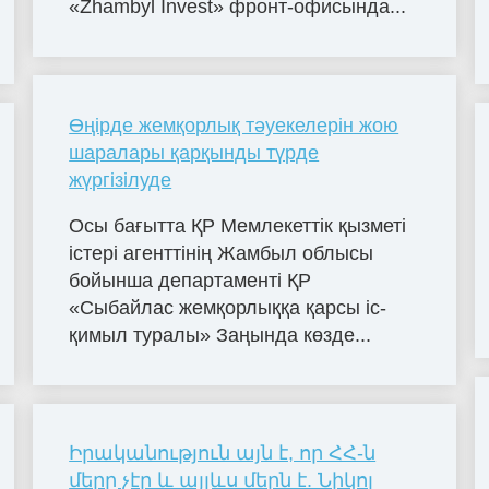
«Zhambyl Invest» фронт-офисында...
Өңірде жемқорлық тәуекелерін жою
шаралары қарқынды түрде
жүргізілуде
Осы бағытта ҚР Мемлекеттік қызметі
істері агенттінің Жамбыл облысы
бойынша департаменті ҚР
«Сыбайлас жемқорлыққа қарсы іс-
қимыл туралы» Заңында көзде...
Իրականություն այն է, որ ՀՀ-ն
մերը չէր և այլևս մերն է. Նիկոլ