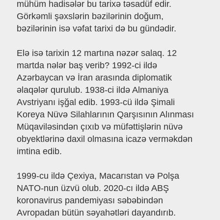
mühüm hadisələr bu tarixə təsadüf edir.
Görkəmli şəxslərin bəzilərinin doğum,
bəzilərinin isə vəfat tarixi də bu gündədir.
Elə isə tarixin 12 martına nəzər salaq. 12
martda nələr baş verib? 1992-ci ildə
Azərbaycan və İran arasında diplomatik
əlaqələr qurulub. 1938-ci ildə Almaniya
Avstriyanı işğal edib. 1993-cü ildə Şimali
Koreya Nüvə Silahlarının Qarşısının Alınması
Müqaviləsindən çıxıb və müfəttişlərin nüvə
obyektlərinə daxil olmasına icazə verməkdən
imtina edib.
1999-cu ildə Çexiya, Macarıstan və Polşa
NATO-nun üzvü olub. 2020-cı ildə ABŞ
koronavirus pandemiyası səbəbindən
Avropadan bütün səyahətləri dayandırıb.