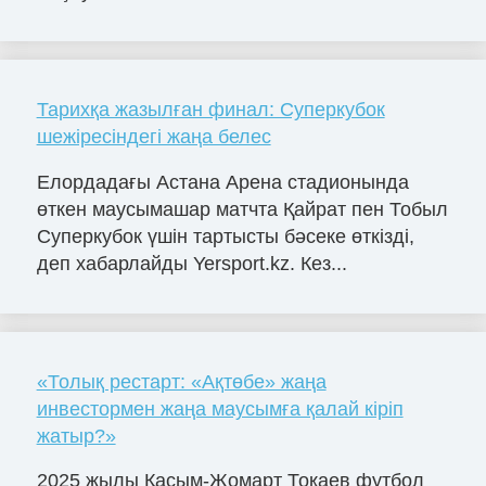
Тарихқа жазылған финал: Суперкубок
шежіресіндегі жаңа белес
Елордадағы Астана Арена стадионында
өткен маусымашар матчта Қайрат пен Тобыл
Суперкубок үшін тартысты бәсеке өткізді,
деп хабарлайды Yersport.kz. Кез...
«Толық рестарт: «Ақтөбе» жаңа
инвестормен жаңа маусымға қалай кіріп
жатыр?»
2025 жылы Қасым-Жомарт Тоқаев футбол