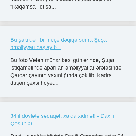
“Rəqəmsal İqtisa...
Bu şəkildən bir neçə dəqiqə sonra Şuşa
əməliyyatı başlayıb...
Bu foto Vətən müharibəsi günlərində, Şuşa
istiqamətində aparılan əməliyyatlar ərəfəsində
Qarqar çayının yaxınlığında çəkilib. Kadra
düşən şəxsi heyət...
34 il dövlətə sədaqət, xalqa xidmət! - Daxili
Qoşunlar