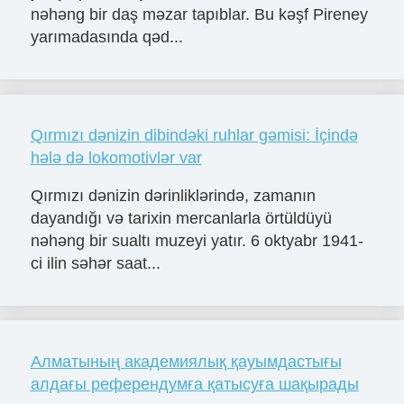
nəhəng bir daş məzar tapıblar. Bu kəşf Pireney
yarımadasında qəd...
Qırmızı dənizin dibindəki ruhlar gəmisi: İçində
hələ də lokomotivlər var
Qırmızı dənizin dərinliklərində, zamanın
dayandığı və tarixin mercanlarla örtüldüyü
nəhəng bir sualtı muzeyi yatır. 6 oktyabr 1941-
ci ilin səhər saat...
Алматының академиялық қауымдастығы
алдағы референдумға қатысуға шақырады