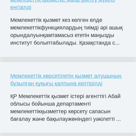
енгізілді
Мемлекеттік қызмет кез келген елде
мемлекеттікфункциялардың тиімді әрі ашық
орындалуынқамтамасыз ететін маңызды
институт болыптабылады. Қазақстанда с...
Мемлекеттік көрсетілетін қызмет алушының
бұзылған құқығы қалпына келтірілді
ҚР Мемлекеттік қызмет істері агенттігі Абай
облысы бойынша департаменті
мемлекеттікқызметтер көрсету сапасын
бағалау және бақылаужөніндегі уәкілетті ...