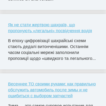
Як не стати жертвою шахраїв, що
пропонують «легальні» посвідчення водія
В епоху цифровізації шахрайські схеми
стають дедалі витонченішими. Останнім
часом соціальні мережі заполонили
пропозиції щодо «швидкого та легального...
Весеннее ТО своими руками: как правильно
обслужить автомобиль после зимы и не
ошибиться с выбором запчастей
Зима — это самое суровое испытание для