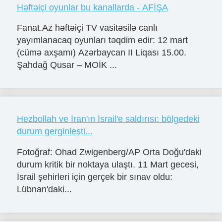
Həftəiçi oyunlar bu kanallarda - AFİŞA
Fanat.Az həftəiçi TV vasitəsilə canlı
yayımlanacaq oyunları təqdim edir: 12 mart
(cümə axşamı) Azərbaycan II Liqası 15.00.
Şahdağ Qusar – MOİK ...
Hezbollah ve İran'ın İsrail'e saldırısı: bölgedeki
durum gerginleşti...
Fotoğraf: Ohad Zwigenberg/AP Orta Doğu'daki
durum kritik bir noktaya ulaştı. 11 Mart gecesi,
İsrail şehirleri için gerçek bir sınav oldu:
Lübnan'daki...