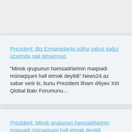
Prezident: Biz Ermənistanla sülhə yalnız kağız
üzərində nail olmamışıq
"Minsk qrupunun həmsədrlərinin məqsədi
münaqişəni həll etmək deyildi".News24.az
xəbər verir ki, bunu Prezident İlham Əliyev XIII
Qlobal Bakı Forumunu...
Prezident: Minsk qrupunun həmsədrlərinin
məqsədi münaqişəni həll etmək deyildi