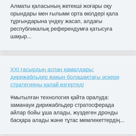
Алматы қаласының жетекші жоғары оқу
орындары мен ғылыми орта өкілдері қала
тұрғындарына үндеу жасап, алдағы
республикалық референдумға қатысуға
шақыр...
XXI ғасырдың аспан қамалдары:
дирижабльдер жақын болашақтағы әскери
стратегияны қалай өзгертеді
Ұмытылған технология қайта оралуда:
заманауи дирижабльдер стратосферада
айлар бойы ұша алады, жүздеген дронды
басқара алады және тұтас мемлекеттердің...