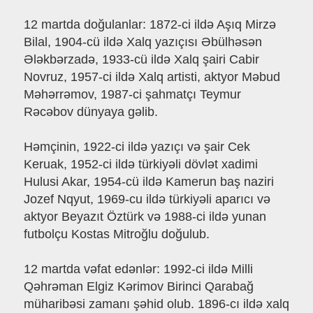
12 martda doğulanlar: 1872-ci ildə Aşıq Mirzə
Bilal, 1904-cü ildə Xalq yazıçısı Əbülhəsən
Ələkbərzadə, 1933-cü ildə Xalq şairi Cabir
Novruz, 1957-ci ildə Xalq artisti, aktyor Məbud
Məhərrəmov, 1987-ci şahmatçı Teymur
Rəcəbov dünyaya gəlib.
Həmçinin, 1922-ci ildə yazıçı və şair Cek
Keruak, 1952-ci ildə türkiyəli dövlət xadimi
Hulusi Akar, 1954-cü ildə Kamerun baş naziri
Jozef Nqyut, 1969-cu ildə türkiyəli aparıcı və
aktyor Beyazıt Öztürk və 1988-ci ildə yunan
futbolçu Kostas Mitroğlu doğulub.
12 martda vəfat edənlər: 1992-ci ildə Milli
Qəhrəman Elgiz Kərimov Birinci Qarabağ
müharibəsi zamanı şəhid olub. 1896-cı ildə xalq