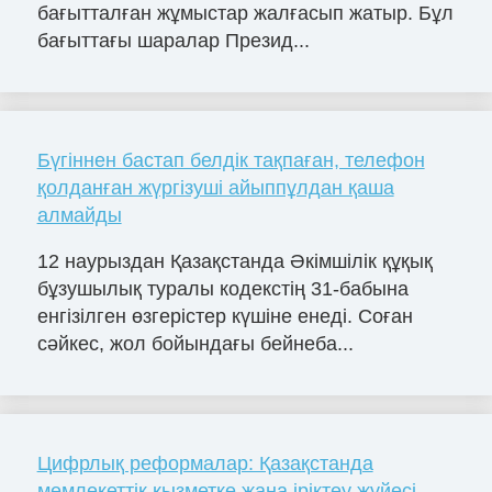
бағытталған жұмыстар жалғасып жатыр. Бұл
бағыттағы шаралар Презид...
Бүгіннен бастап белдік тақпаған, телефон
қолданған жүргізуші айыппұлдан қаша
алмайды
12 наурыздан Қазақстанда Әкімшілік құқық
бұзушылық туралы кодекстің 31-бабына
енгізілген өзгерістер күшіне енеді. Соған
сәйкес, жол бойындағы бейнеба...
Цифрлық реформалар: Қазақстанда
мемлекеттік қызметке жаңа іріктеу жүйесі