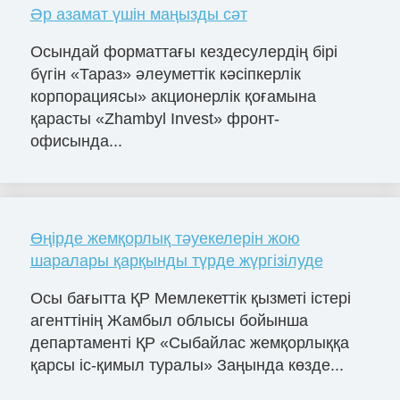
Әр азамат үшін маңызды сәт
Осындай форматтағы кездесулердің бірі
бүгін «Тараз» әлеуметтік кәсіпкерлік
корпорациясы» акционерлік қоғамына
қарасты «Zhambyl Invest» фронт-
офисында...
Өңірде жемқорлық тәуекелерін жою
шаралары қарқынды түрде жүргізілуде
Осы бағытта ҚР Мемлекеттік қызметі істері
агенттінің Жамбыл облысы бойынша
департаменті ҚР «Сыбайлас жемқорлыққа
қарсы іс-қимыл туралы» Заңында көзде...