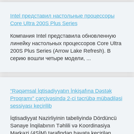
Intel представил настольные процессоры
Core Ultra 200S Plus Series
Компания Intel представила обновленную
линейку настольных процессоров Core Ultra
200S Plus Series (Arrow Lake Refresh). В
серию вошли четыре модели, ...
“Rəqəmsal İqtisadiyyatın İnkişafına Dəstək
Proqramı” çərçivəsində 2-ci təcrübə mübadiləsi
sessiyası keçirilib
İqtisadiyyat Nazirliyinin tabeliyində Dördüncü
Sənaye İnqilabının Təhlili və Koordinasiya
Mərkəzi (4SİM) tərəfindən həyata keçirilən