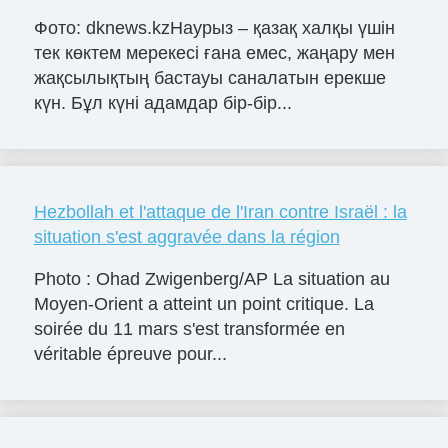
Фото: dknews.kzНаурыз – қазақ халқы үшін
тек көктем мерекесі ғана емес, жаңару мен
жақсылықтың бастауы саналатын ерекше
күн. Бұл күні адамдар бір-бір...
Hezbollah et l'attaque de l'Iran contre Israël : la
situation s'est aggravée dans la région
Photo : Ohad Zwigenberg/AP La situation au
Moyen-Orient a atteint un point critique. La
soirée du 11 mars s'est transformée en
véritable épreuve pour...