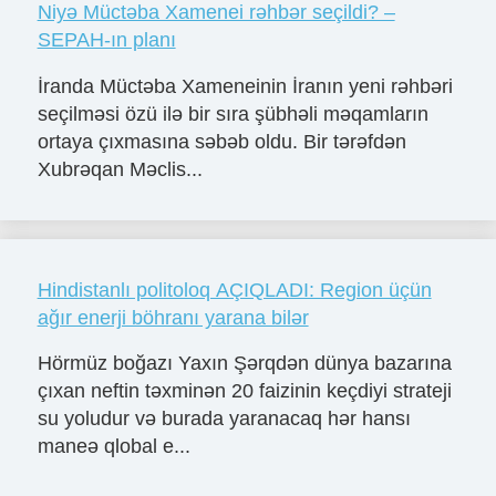
Niyə Müctəba Xamenei rəhbər seçildi? –
SEPAH-ın planı
İranda Müctəba Xameneinin İranın yeni rəhbəri
seçilməsi özü ilə bir sıra şübhəli məqamların
ortaya çıxmasına səbəb oldu. Bir tərəfdən
Xubrəqan Məclis...
Hindistanlı politoloq AÇIQLADI: Region üçün
ağır enerji böhranı yarana bilər
Hörmüz boğazı Yaxın Şərqdən dünya bazarına
çıxan neftin təxminən 20 faizinin keçdiyi strateji
su yoludur və burada yaranacaq hər hansı
maneə qlobal e...