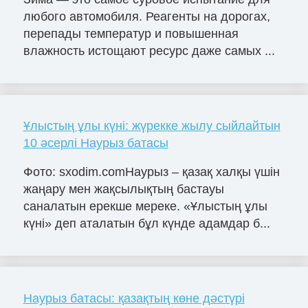
любого автомобиля. Реагенты на дорогах,
перепады температур и повышенная
влажность истощают ресурс даже самых ...
Ұлыстың ұлы күні: жүрекке жылу сыйлайтын
10 әсерлі Наурыз батасы
Фото: sxodim.comНаурыз – қазақ халқы үшін
жаңару мен жақсылықтың бастауы
саналатын ерекше мереке. «Ұлыстың ұлы
күні» деп аталатын бұл күнде адамдар б...
Наурыз батасы: қазақтың көне дәстүрі