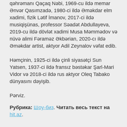
qəhrəmanı Qaçaq Nəbi, 1969-cu ildə memar
Ənvər Qasımzadə, 1980-ci ildə Əməkdar elm
xadimi, fizik Lətif İmanov, 2017-ci ildə
musiqişünas, professor Səadət Abdullayeva,
2019-cu ildə dövlət xadimi Musa Məmmədov və
nüvə alimi Fəraməz Əkbərian, 2020-cı ildə
Əməkdar artist, aktyor Adil Zeynalov vəfat edib.
Həmçinin, 1925-ci ildə çinli siyasətçi Sun
Yatsen, 1937-ci ildə fransız bəstəkar Şarl-Mari
Vidor və 2018-ci ildə rus aktyor Oleq Tabako
dünyasını dəyişib.
Pərviz.
Рубрика:
Шоу-биз
.
Читать весь текст на
hit.az
.