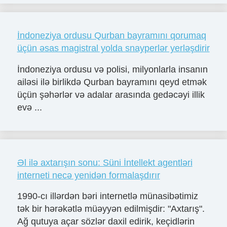
İndoneziya ordusu Qurban bayramını qorumaq
üçün əsas magistral yolda snayperlər yerləşdirir
İndoneziya ordusu və polisi, milyonlarla insanın
ailəsi ilə birlikdə Qurban bayramını qeyd etmək
üçün şəhərlər və adalar arasında gedəcəyi illik
evə ...
Əl ilə axtarışın sonu: Süni İntellekt agentləri
interneti necə yenidən formalaşdırır
1990-cı illərdən bəri internetlə münasibətimiz
tək bir hərəkətlə müəyyən edilmişdir: "Axtarış".
Ağ qutuya açar sözlər daxil edirik, keçidlərin