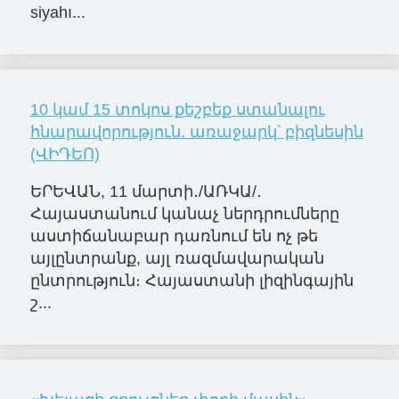
siyahı...
10 կամ 15 տոկոս քեշբեք ստանալու
հնարավորություն. առաջարկ՝ բիզնեսին
(ՎԻԴԵՈ)
ԵՐԵՎԱՆ, 11 մարտի․/ԱՌԿԱ/․
Հայաստանում կանաչ ներդրումները
աստիճանաբար դառնում են ոչ թե
այլընտրանք, այլ ռազմավարական
ընտրություն։ Հայաստանի լիզինգային
շ...