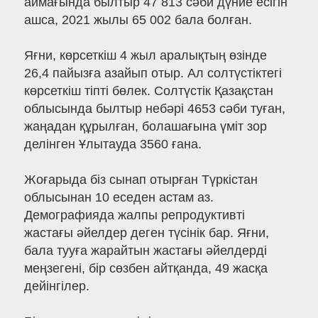
аймағында былтыр 47 813 сәби дүние есігін
ашса, 2021 жылы 65 002 бала болған.
Яғни, көрсеткіш 4 жыл аралықтың өзінде
26,4 пайызға азайып отыр. Ал солтүстіктегі
көрсеткіш тіпті бөлек. Солтүстік Қазақстан
облысында былтыр небәрі 4653 сәби туған,
жаңадан құрылған, болашағына үміт зор
делінген Ұлытауда 3560 ғана.
Жоғарыда біз сынап отырған Түркістан
облысынан 10 еседен астам аз.
Демографияда жалпы репродуктивті
жастағы әйелдер деген түсінік бар. Яғни,
бала тууға жарайтын жастағы әйелдерді
меңзегені, бір сөзбен айтқанда, 49 жасқа
дейінгілер.