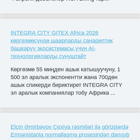
INTEGRA CITY GITEX Africa 2026
көргөзмөсүндө шаарларды санариптик
башкаруу экосистемасы үчүн AI-
технологияларды сунуштайт
Көргөзмө 55 миңден ашык катышуучуну, 1
500 эл аралык экспонентти жана 700дөн
ашык спикерди бириктирет INTEGRA CITY
эл аралык компаниялар тобу Африка ...
Elçin Əmirbəyov Çexiya rəsmiləri ilə görüşlərdə
Ermənistanla normallaşma prosesindən danışıb