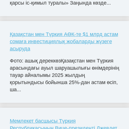
қарсы іс-қимыл туралы» Заңында көзде...
Қазақстан мен Түркия АӨК-те $1 млрд астам
сомаға инвестициялық жобаларды жүзеге
асыруда
Фото: ашық дереккөзҚазақстан мен Түркия
арасындағы ауыл шаруашылығы өнімдерінің
тауар айналымы 2025 жылдың
қорытындысы бойынша 25%-дан астам өсіп,
ша...
Мемлекет басшысы Түркия
Республикасының Вице-президенті Джевдет