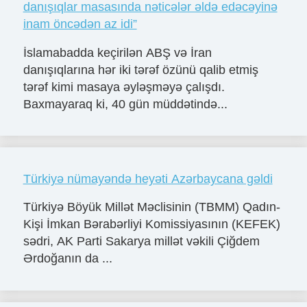
danışıqlar masasında nəticələr əldə edəcəyinə
inam öncədən az idi”
İslamabadda keçirilən ABŞ və İran
danışıqlarına hər iki tərəf özünü qalib etmiş
tərəf kimi masaya əyləşməyə çalışdı.
Baxmayaraq ki, 40 gün müddətində...
Türkiyə nümayəndə heyəti Azərbaycana gəldi
Türkiyə Böyük Millət Məclisinin (TBMM) Qadın-
Kişi İmkan Bərabərliyi Komissiyasının (KEFEK)
sədri, AK Parti Sakarya millət vəkili Çiğdem
Ərdoğanın da ...