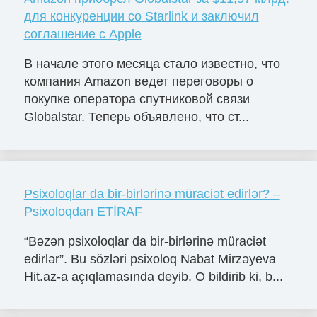
для конкуренции со Starlink и заключил
соглашение с Apple
В начале этого месяца стало известно, что
компания Amazon ведет переговоры о
покупке оператора спутниковой связи
Globalstar. Теперь объявлено, что ст...
Psixoloqlar da bir-birlərinə müraciət edirlər? –
Psixoloqdan ETİRAF
“Bəzən psixoloqlar da bir-birlərinə müraciət
edirlər”. Bu sözləri psixoloq Nabat Mirzəyeva
Hit.az-a açıqlamasında deyib. O bildirib ki, b...