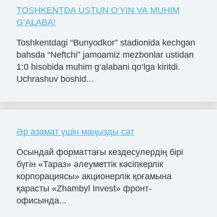
TOSHKENTDA USTUN O‘YIN VA MUHIM
G‘ALABA!
Toshkentdagi “Bunyodkor” stadionida kechgan
bahsda “Neftchi” jamoamiz mezbonlar ustidan
1:0 hisobida muhim g‘alabani qo‘lga kiritdi.
Uchrashuv boshid...
Әр азамат үшін маңызды сәт
Осындай форматтағы кездесулердің бірі
бүгін «Тараз» әлеуметтік кәсіпкерлік
корпорациясы» акционерлік қоғамына
қарасты «Zhambyl Invest» фронт-
офисында...