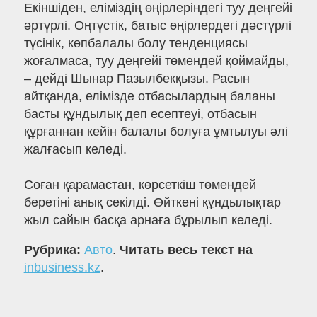
Екіншіден, еліміздің өңірлеріндегі туу деңгейі
әртүрлі. Оңтүстік, батыс өңірлердегі дәстүрлі
түсінік, көпбалалы болу тенденциясы
жоғалмаса, туу деңгейі төмендей қоймайды,
– дейді Шынар Пазылбекқызы. Расын
айтқанда, елімізде отбасылардың баланы
басты құндылық деп есептеуі, отбасын
құрғаннан кейін балалы болуға ұмтылуы әлі
жалғасып келеді.
Соған қарамастан, көрсеткіш төмендей
беретіні анық секілді. Өйткені құндылықтар
жыл сайын басқа арнаға бұрылып келеді.
Рубрика:
Авто
.
Читать весь текст на
inbusiness.kz
.