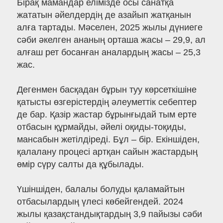
Бірақ мамандар елімізде осы санатқа
жататын әйелдердің де азайып жатқанын
алға тартады. Мәселен, 2025 жылы дүниеге
сәби әкелген ананың орташа жасы – 29,9, ал
алғаш рет босанған аналардың жасы – 25,3
жас.
Дегенмен басқадан бұрын туу көрсеткішіне
қатысты өзгерістердің әлеуметтік себептер
де бар. Қазір жастар бұрынғыдай тым ерте
отбасын құрмайды, әйелі оқиды-тоқиды,
мансабын жетілдіреді. Бұл – бір. Екіншіден,
қалалану процесі артқан сайын жастардың
өмір сүру салты да құбылады.
Үшіншіден, балалы болуды қаламайтын
отбасылардың үлесі көбейгендей. 2024
жылы қазақстандықтардың 3,9 пайызы сәби