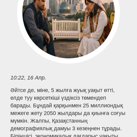
10:22, 16 Апр.
Әйтсе де, міне, 5 жылға жуық уақыт өтті,
елде туу көрсеткіші үздіксіз төмендеп
барады. Бұндай қарқынмен 25 миллиондық
межеге жету 2050 жылдары да қиынға соғуы
мүмкін. Жалпы, Қазақстанның
демографиялық дамуы 3 кезеңнен тұрады.
Біріншісі, экономикалық дағдарыс уақыты,