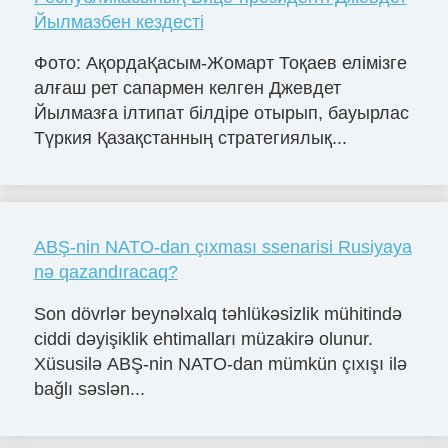
Йылмазбен кездесті
Фото: АқордаҚасым-Жомарт Тоқаев елімізге
алғаш рет сапармен келген Джевдет
Йылмазға ілтипат білдіре отырып, бауырлас
Түркия Қазақстанның стратегиялық...
ABŞ-nin NATO-dan çıxması ssenarisi Rusiyaya
nə qazandıracaq?
Son dövrlər beynəlxalq təhlükəsizlik mühitində
ciddi dəyişiklik ehtimalları müzakirə olunur.
Xüsusilə ABŞ-nin NATO-dan mümkün çıxışı ilə
bağlı səslən...