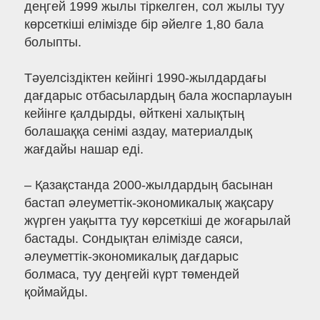
деңгей 1999 жылы тіркелген, сол жылы туу
көрсеткіші елімізде бір әйелге 1,80 бала
болыпты.
Тәуелсіздіктен кейінгі 1990-жылдардағы
дағдарыс отбасылардың бала жоспарлауын
кейінге қалдырды, өйткені халықтың
болашаққа сенімі аздау, материалдық
жағдайы нашар еді.
– Қазақстанда 2000-жылдардың басынан
бастап әлеуметтік-экономикалық жақсару
жүрген уақытта туу көрсеткіші де жоғарылай
бастады. Сондықтан елімізде саяси,
әлеуметтік-экономикалық дағдарыс
болмаса, туу деңгейі күрт төмендей
қоймайды.