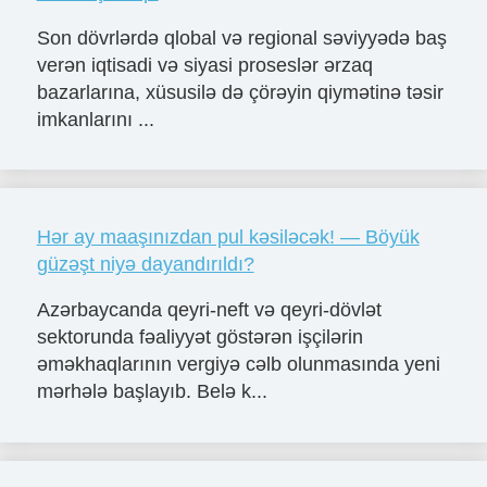
Son dövrlərdə qlobal və regional səviyyədə baş
verən iqtisadi və siyasi proseslər ərzaq
bazarlarına, xüsusilə də çörəyin qiymətinə təsir
imkanlarını ...
Hər ay maaşınızdan pul kəsiləcək! — Böyük
güzəşt niyə dayandırıldı?
Azərbaycanda qeyri-neft və qeyri-dövlət
sektorunda fəaliyyət göstərən işçilərin
əməkhaqlarının vergiyə cəlb olunmasında yeni
mərhələ başlayıb. Belə k...