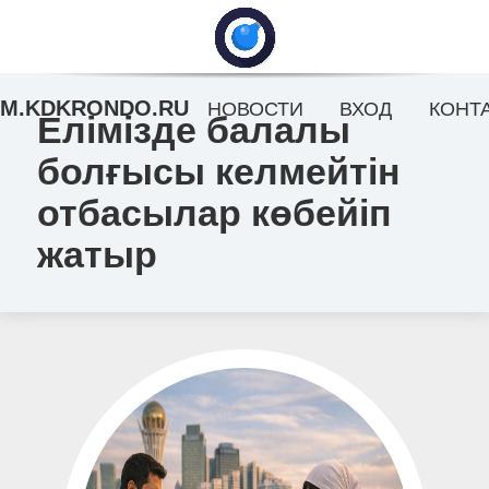
M.KDKRONDO.RU
НОВОСТИ
ВХОД
КОНТ
Елімізде балалы
болғысы келмейтін
отбасылар көбейіп
жатыр