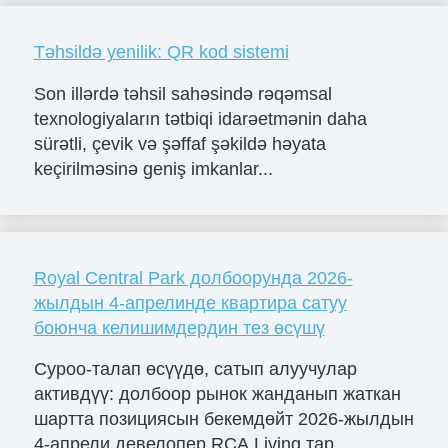
Təhsildə yenilik: QR kod sistemi
Son illərdə təhsil sahəsində rəqəmsal
texnologiyaların tətbiqi idarəetmənin daha
sürətli, çevik və şəffaf şəkildə həyata
keçirilməsinə geniş imkanlar...
Royal Central Park долбоорунда 2026-
жылдын 4-апрелинде квартира сатуу
боюнча келишимдердин тез өсүшү
Суроо-талап өсүүдө, сатып алуучулар
активдүү: долбоор рынок жанданып жаткан
шартта позициясын бекемдөйт 2026-жылдын
4-апрели девелопер RCA Living тар...