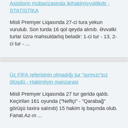
Asistlərin mübarizəsində ikihakimiyyətlikdir -
STATİSTİKA
Misli Premyer Liqasında 27-ci tura yekun
vurulub. Son turda 16 qol qeydə alınıb. Əvvəlki
turlar üzrə məhsuldarlıq belədir: 1-ci tur - 13, 2-
ci tur - ...
Üç FİFA referisinin olmadığı tur "qırmızı"sız
ötüşdü - Hakimliyin mənzərəsi
Misli Premyer Liqasında 27 tur geridə qalıb.
Keçirilən 161 oyunda ("Neftçi" - "Qarabağ"
görüşü təxirə salınıb) 15 hakim iş başında olub.
Fanat.Az-ın ...