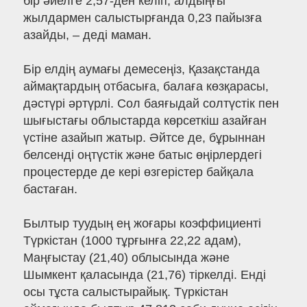
бір әйелге 2,57-ден келіп, алдыңғы
жылдармен салыстырғанда 0,23 пайызға
азайды, – деді маман.
Бір елдің аумағы демесеңіз, Қазақстанда
аймақтардың отбасыға, балаға көзқарасы,
дәстүрі әртүрлі. Сол баяғыдай солтүстік пен
шығыстағы облыстарда көрсеткіш азайған
үстіне азайып жатыр. Әйтсе де, бұрыннан
белсенді оңтүстік және батыс өңірлердегі
процестерде де кері өзгерістер байқала
бастаған.
Былтыр туудың ең жоғары коэффициенті
Түркістан (1000 тұрғынға 22,22 адам),
Маңғыстау (21,40) облысында және
Шымкент қаласында (21,76) тіркелді. Енді
осы тұста салыстырайық. Түркістан