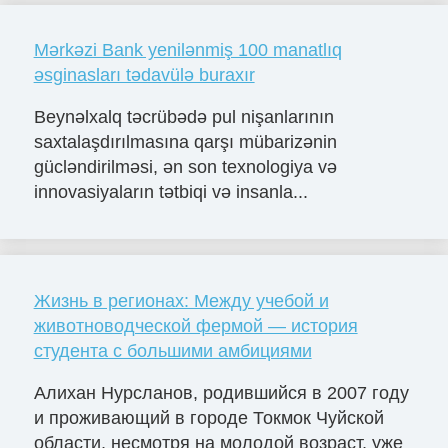
Mərkəzi Bank yenilənmiş 100 manatlıq
əsginasları tədavülə buraxır
Beynəlxalq təcrübədə pul nişanlarının
saxtalaşdırılmasına qarşı mübarizənin
gücləndirilməsi, ən son texnologiya və
innovasiyaların tətbiqi və insanla...
Жизнь в регионах: Между учебой и
животноводческой фермой — история
студента с большими амбициями
Алихан Нурсланов, родившийся в 2007 году
и проживающий в городе Токмок Чуйской
области, несмотря на молодой возраст, уже