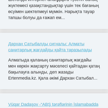
жүктемесі қазақстандықтар үшін тек бағаның
өсуімен шектелмеуі мүмкін. Нарықта тауар
тапшы болуы да ғажап ем...
Дархан Сатыбалды сигналы: Алматы
санитарлық жағдайды қайта таразылады
Алматыда қаланың санитарлық жағдайы
мен көркін жақсарту мәселесі қайтадан қатаң
бақылауға алынды, деп жазады
Ertenmedia.kz. Қала әкімі Дархан Сатыбал...
Vüqar Dadaşov -“ABŞ tərəflərinin İslamabadda