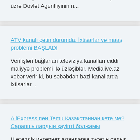
üzrə Dövlət Agentliyinin n...
ATV kanalı çətin durumda: İxtisarlar və maaş
problemi BAŞLADI
Verilişləri bağlanan televiziya kanalları ciddi
maliyyə problemi ilə üzləşiblər. Medialive.az
xəbər verir ki, bu səbəbdən bəzi kanallarda
ixtisarlar ...
AliExpress пен Temu Қазақстаннан кете ме?
Сарапшылардың қауіпті болжамы
Шетелдік интернет-алаңдарға түсетін салық