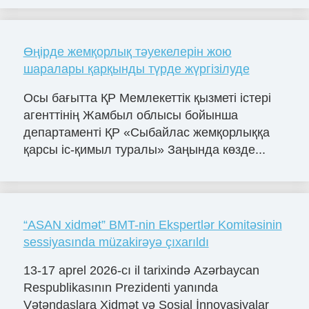
Өңірде жемқорлық тәуекелерін жою
шаралары қарқынды түрде жүргізілуде
Осы бағытта ҚР Мемлекеттік қызметі істері
агенттінің Жамбыл облысы бойынша
департаменті ҚР «Сыбайлас жемқорлыққа
қарсы іс-қимыл туралы» Заңында көзде...
“ASAN xidmət” BMT-nin Ekspertlər Komitəsinin
sessiyasında müzakirəyə çıxarıldı
13-17 aprel 2026-cı il tarixində Azərbaycan
Respublikasının Prezidenti yanında
Vətəndaşlara Xidmət və Sosial İnnovasiyalar