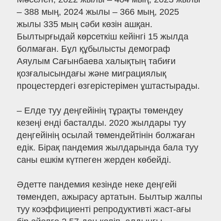
– 388 мың, 2024 жылы – 366 мың, 2025
жылы 335 мың сәби көзін ашқан.
Былтырғыдай көрсеткіш кейінгі 15 жылда
болмаған. Бұл құбылысты демограф
Аяулым Сағынбаева халықтың табиғи
қозғалысындағы және миграциялық
процестердегі өзгерістерімен ұштастырады.
– Елде туу деңгейінің тұрақты төмендеу
кезеңі енді басталды. 2020 жылдары туу
деңгейінің осылай төмендейтінін болжаған
едік. Бірақ пандемия жылдарында бала туу
саны ешкім күтпеген жерден көбейді.
Әдетте пандемия кезінде неке деңгейі
төмендеп, ажырасу артатын. Былтыр жалпы
туу коэффициенті репродуктивті жаст-ағы