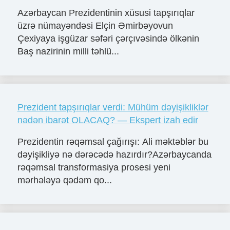
Azərbaycan Prezidentinin xüsusi tapşırıqlar
üzrə nümayəndəsi Elçin Əmirbəyovun
Çexiyaya işgüzar səfəri çərçıvəsində ölkənin
Baş nazirinin milli təhlü...
Prezident tapşırıqlar verdi: Mühüm dəyişikliklər
nədən ibarət OLACAQ? — Ekspert izah edir
Prezidentin rəqəmsal çağırışı: Ali məktəblər bu
dəyişikliyə nə dərəcədə hazırdır?Azərbaycanda
rəqəmsal transformasiya prosesi yeni
mərhələyə qədəm qo...