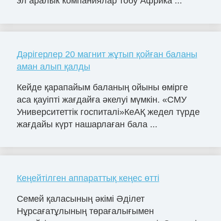
эл аралык компаниялар тобу Африка ...
Дәрігерлер 20 магнит жұтып қойған баланы
аман алып қалды
Кейде қарапайым баланың ойыны өмірге
аса қауіпті жағдайға әкелуі мүмкін. «СМУ
Университеттік госпиталі»КеАҚ жедел түрде
жағдайы күрт нашарлаған бала ...
Кеңейтілген аппараттық кеңес өтті
Семей қаласының әкімі Әділет
Нұрсағатұлының төрағалығымен