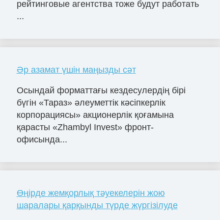
рейтинговые агентства тоже будут работать
...
Әр азамат үшін маңызды сәт
Осындай форматтағы кездесулердің бірі
бүгін «Тараз» әлеуметтік кәсіпкерлік
корпорациясы» акционерлік қоғамына
қарасты «Zhambyl Invest» фронт-
офисында...
Өңірде жемқорлық тәуекелерін жою
шаралары қарқынды түрде жүргізілуде