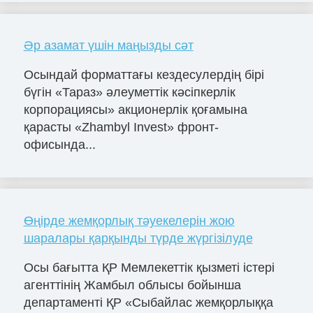
Әр азамат үшін маңызды сәт
Осындай форматтағы кездесулердің бірі
бүгін «Тараз» әлеуметтік кәсіпкерлік
корпорациясы» акционерлік қоғамына
қарасты «Zhambyl Invest» фронт-
офисында...
Өңірде жемқорлық тәуекелерін жою
шаралары қарқынды түрде жүргізілуде
Осы бағытта ҚР Мемлекеттік қызметі істері
агенттінің Жамбыл облысы бойынша
департаменті ҚР «Сыбайлас жемқорлыққа