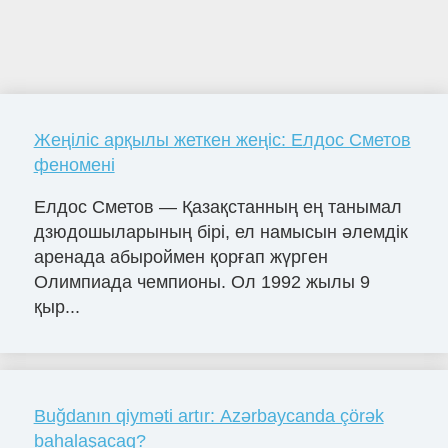
Жеңіліс арқылы жеткен жеңіс: Елдос Сметов
феномені
Елдос Сметов — Қазақстанның ең танымал
дзюдошыларының бірі, ел намысын әлемдік
аренада абыроймен қорғап жүрген
Олимпиада чемпионы. Ол 1992 жылы 9
қыр...
Buğdanın qiyməti artır: Azərbaycanda çörək
bahalaşacaq?