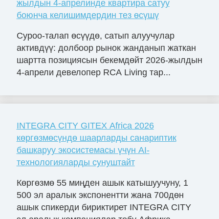
жылдын 4-апрелинде квартира сатуу
боюнча келишимдердин тез өсүшү
Суроо-талап өсүүдө, сатып алуучулар
активдүү: долбоор рынок жанданып жаткан
шартта позициясын бекемдөйт 2026-жылдын
4-апрели девелопер RCA Living тар...
INTEGRA CITY GITEX Africa 2026
көргөзмөсүндө шаарларды санариптик
башкаруу экосистемасы үчүн AI-
технологияларды сунуштайт
Көргөзмө 55 миңден ашык катышуучуну, 1
500 эл аралык экспонентти жана 700дөн
ашык спикерди бириктирет INTEGRA CITY