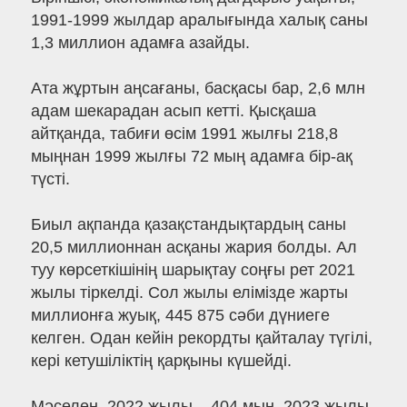
1991-1999 жылдар аралығында халық саны
1,3 миллион адамға азайды.
Ата жұртын аңсағаны, басқасы бар, 2,6 млн
адам шекарадан асып кетті. Қысқаша
айтқанда, табиғи өсім 1991 жылғы 218,8
мыңнан 1999 жылғы 72 мың адамға бір-ақ
түсті.
Биыл ақпанда қазақстандықтардың саны
20,5 миллионнан асқаны жария болды. Ал
туу көрсеткішінің шарықтау соңғы рет 2021
жылы тіркелді. Сол жылы елімізде жарты
миллионға жуық, 445 875 сәби дүниеге
келген. Одан кейін рекордты қайталау түгілі,
кері кетушіліктің қарқыны күшейді.
Мәселен, 2022 жылы – 404 мың, 2023 жылы