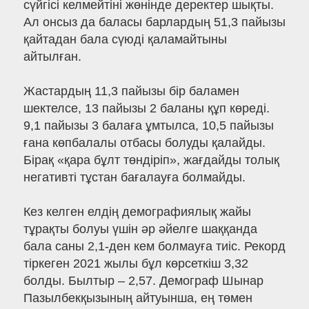
сүйгісі келмейтіні жөнінде деректер шықты.
Ал онсыз да баласы барлардың 51,3 пайызы
қайтадан бала сүюді қаламайтыны
айтылған.
Жастардың 11,3 пайызы бір баламен
шектелсе, 13 пайызы 2 баланы құп көреді.
9,1 пайызы 3 балаға ұмтылса, 10,5 пайызы
ғана көпбалалы отбасы болуды қалайды.
Бірақ «қара бұлт төндіріп», жағдайды толық
негативті тұстан бағалауға болмайды.
Кез келген елдің демографиялық жайы
тұрақты болуы үшін әр әйелге шаққанда
бала саны 2,1-ден кем болмауға тиіс. Рекорд
тіркеген 2021 жылы бұл көрсеткіш 3,32
болды. Былтыр – 2,57. Демограф Шынар
Пазылбекқызының айтуынша, ең төмен