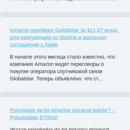
Amazon приобрел Globalstar за $11,57 млрд.
для конкуренции со Starlink и заключил
соглашение с Apple
В начале этого месяца стало известно, что
компания Amazon ведет переговоры о
покупке оператора спутниковой связи
Globalstar. Теперь объявлено, что ст...
Psixoloqlar da bir-birlərinə müraciət edirlər? –
Psixoloqdan ETİRAF
“Bəzən psixoloqlar da bir-birlərinə müraciət