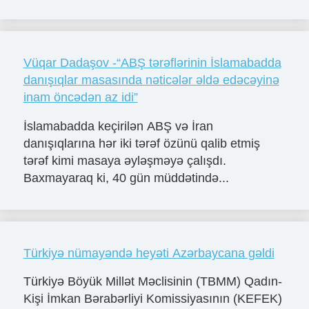
Vüqar Dadaşov -“ABŞ tərəflərinin İslamabadda
danışıqlar masasında nəticələr əldə edəcəyinə
inam öncədən az idi”
İslamabadda keçirilən ABŞ və İran
danışıqlarına hər iki tərəf özünü qalib etmiş
tərəf kimi masaya əyləşməyə çalışdı.
Baxmayaraq ki, 40 gün müddətində...
Türkiyə nümayəndə heyəti Azərbaycana gəldi
Türkiyə Böyük Millət Məclisinin (TBMM) Qadın-
Kişi İmkan Bərabərliyi Komissiyasının (KEFEK)