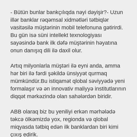
- Bütün bunlar bankçılıqda nəyi dəyişir?- Uzun
illər banklar rəqəmsal xidmətləri tətbiqlər
vasitəsilə müştərinin mobil telefonuna gətirirdi.
Bu gün isə süni intellekt texnologiyası
sayəsində bank ilk dəfə müştərinin həyatına
onun danışıq dili ilə daxil olur.
Artıq milyonlarla müştəri ilə eyni anda, amma
hər biri ilə fərdi şəkildə ünsiyyət qurmaq
mümkündür.Bu istiqamət qlobal səviyyədə yeni
formalaşır və ən innovativ maliyyə institutlarının
diqqət mərkəzində olan sahələrdən biridir.
ABB olaraq biz bu yeniliyi erkən mərhələdə
təkcə ölkəmizdə yox, regionda və qlobal
miqyasda tətbiq edən ilk banklardan biri kimi
çıxış edirik.