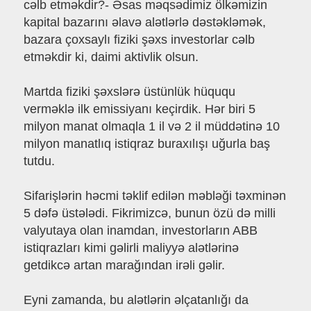
cəlb etməkdir?- Əsas məqsədimiz ölkəmizin
kapital bazarını əlavə alətlərlə dəstəkləmək,
bazara çoxsaylı fiziki şəxs investorlar cəlb
etməkdir ki, daimi aktivlik olsun.
Martda fiziki şəxslərə üstünlük hüququ
verməklə ilk emissiyanı keçirdik. Hər biri 5
milyon manat olmaqla 1 il və 2 il müddətinə 10
milyon manatlıq istiqraz buraxılışı uğurla baş
tutdu.
Sifarişlərin həcmi təklif edilən məbləği təxminən
5 dəfə üstələdi. Fikrimizcə, bunun özü də milli
valyutaya olan inamdan, investorların ABB
istiqrazları kimi gəlirli maliyyə alətlərinə
getdikcə artan marağından irəli gəlir.
Eyni zamanda, bu alətlərin əlçatanlığı da