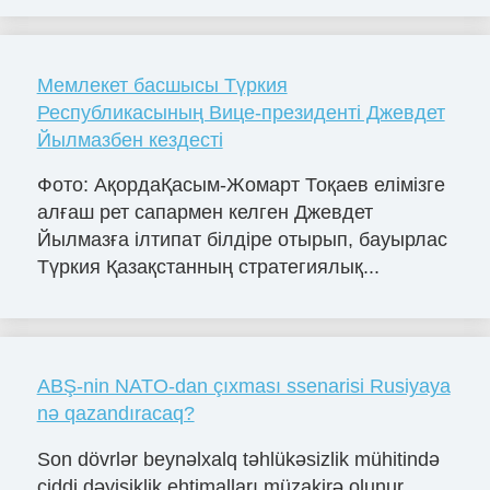
Мемлекет басшысы Түркия
Республикасының Вице-президенті Джевдет
Йылмазбен кездесті
Фото: АқордаҚасым-Жомарт Тоқаев елімізге
алғаш рет сапармен келген Джевдет
Йылмазға ілтипат білдіре отырып, бауырлас
Түркия Қазақстанның стратегиялық...
ABŞ-nin NATO-dan çıxması ssenarisi Rusiyaya
nə qazandıracaq?
Son dövrlər beynəlxalq təhlükəsizlik mühitində
ciddi dəyişiklik ehtimalları müzakirə olunur.