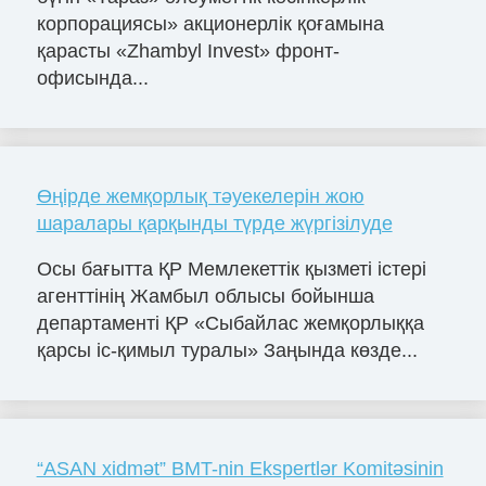
корпорациясы» акционерлік қоғамына
қарасты «Zhambyl Invest» фронт-
офисында...
Өңірде жемқорлық тәуекелерін жою
шаралары қарқынды түрде жүргізілуде
Осы бағытта ҚР Мемлекеттік қызметі істері
агенттінің Жамбыл облысы бойынша
департаменті ҚР «Сыбайлас жемқорлыққа
қарсы іс-қимыл туралы» Заңында көзде...
“ASAN xidmət” BMT-nin Ekspertlər Komitəsinin