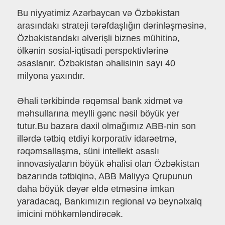
Bu niyyətimiz Azərbaycan və Özbəkistan
arasındakı strateji tərəfdaşlığın dərinləşməsinə,
Özbəkistandakı əlverişli biznes mühitinə,
ölkənin sosial-iqtisadi perspektivlərinə
əsaslanır. Özbəkistan əhalisinin sayı 40
milyona yaxındır.
Əhali tərkibində rəqəmsal bank xidmət və
məhsullarına meylli gənc nəsil böyük yer
tutur.Bu bazara daxil olmağımız ABB-nin son
illərdə tətbiq etdiyi korporativ idarəetmə,
rəqəmsallaşma, süni intellekt əsaslı
innovasiyaların böyük əhalisi olan Özbəkistan
bazarında tətbiqinə, ABB Maliyyə Qrupunun
daha böyük dəyər əldə etməsinə imkan
yaradacaq, Bankımızın regional və beynəlxalq
imicini möhkəmləndirəcək.