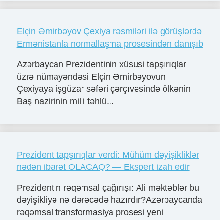
Elçin Əmirbəyov Çexiya rəsmiləri ilə görüşlərdə
Ermənistanla normallaşma prosesindən danışıb
Azərbaycan Prezidentinin xüsusi tapşırıqlar
üzrə nümayəndəsi Elçin Əmirbəyovun
Çexiyaya işgüzar səfəri çərçıvəsində ölkənin
Baş nazirinin milli təhlü...
Prezident tapşırıqlar verdi: Mühüm dəyişikliklər
nədən ibarət OLACAQ? — Ekspert izah edir
Prezidentin rəqəmsal çağırışı: Ali məktəblər bu
dəyişikliyə nə dərəcədə hazırdır?Azərbaycanda
rəqəmsal transformasiya prosesi yeni