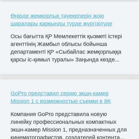
Өңірде жемқорлық тәуекелерін жою
шаралары қарқынды түрде жүргізілуде
Осы бағытта ҚР Мемлекеттік қызметі істері
агенттінің Жамбыл облысы бойынша
департаменті ҚР «Сыбайлас жемқорлыққа
қарсы іс-қимыл туралы» Заңында көзде...
GoPro представил серию экшн-камер
Mission 1 с возможностью съемки в 8K
Компания GoPro представила новую
линейку профессиональных компактных
экшн-камер Mission 1, предназначенных для
кинематографистов, создателей контента...