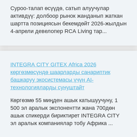
Суроо-талап өсүүдө, сатып алуучулар
активдүү: долбоор рынок жанданып жаткан
шартта позициясын бекемдөйт 2026-жылдын
4-апрели девелопер RCA Living тар...
INTEGRA CITY GITEX Africa 2026
көргөзмөсүндө шаарларды санариптик
башкаруу экосистемасы үчүн AI-
технологияларды сунуштайт
Көргөзмө 55 миңден ашык катышуучуну, 1
500 эл аралык экспонентти жана 700дөн
ашык спикерди бириктирет INTEGRA CITY
эл аралык компаниялар тобу Африка ...