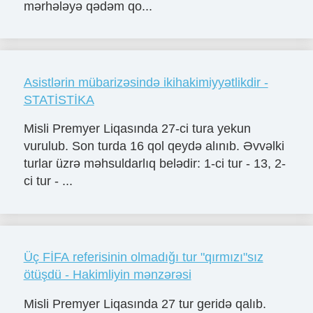
mərhələyə qədəm qo...
Asistlərin mübarizəsində ikihakimiyyətlikdir -
STATİSTİKA
Misli Premyer Liqasında 27-ci tura yekun
vurulub. Son turda 16 qol qeydə alınıb. Əvvəlki
turlar üzrə məhsuldarlıq belədir: 1-ci tur - 13, 2-
ci tur - ...
Üç FİFA referisinin olmadığı tur "qırmızı"sız
ötüşdü - Hakimliyin mənzərəsi
Misli Premyer Liqasında 27 tur geridə qalıb.