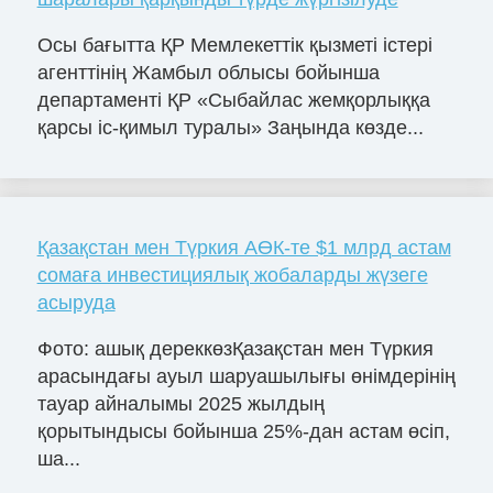
Осы бағытта ҚР Мемлекеттік қызметі істері
агенттінің Жамбыл облысы бойынша
департаменті ҚР «Сыбайлас жемқорлыққа
қарсы іс-қимыл туралы» Заңында көзде...
Қазақстан мен Түркия АӨК-те $1 млрд астам
сомаға инвестициялық жобаларды жүзеге
асыруда
Фото: ашық дереккөзҚазақстан мен Түркия
арасындағы ауыл шаруашылығы өнімдерінің
тауар айналымы 2025 жылдың
қорытындысы бойынша 25%-дан астам өсіп,
ша...