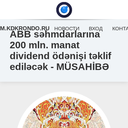
M.KDKRONDO.RU
НОВОСТИ
ВХОД
КОНТ
ABB səhmdarlarına
200 mln. manat
dividend ödənişi təklif
ediləcək - MÜSAHİBƏ