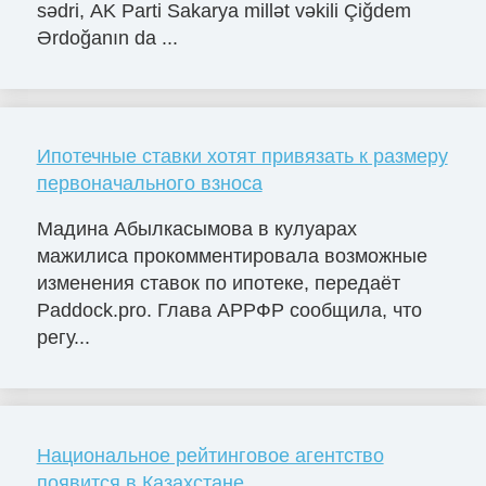
sədri, AK Parti Sakarya millət vəkili Çiğdem
Ərdoğanın da ...
Ипотечные ставки хотят привязать к размеру
первоначального взноса
Мадина Абылкасымова в кулуарах
мажилиса прокомментировала возможные
изменения ставок по ипотеке, передаёт
Paddock.pro. Глава АРРФР сообщила, что
регу...
Национальное рейтинговое агентство
появится в Казахстане