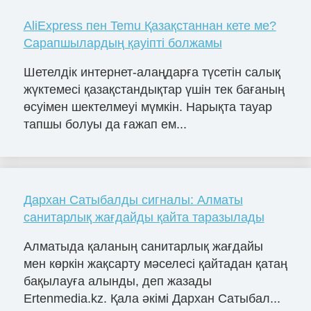
AliExpress пен Temu Қазақстаннан кете ме?
Сарапшылардың қауіпті болжамы
Шетелдік интернет-алаңдарға түсетін салық
жүктемесі қазақстандықтар үшін тек бағаның
өсуімен шектелмеуі мүмкін. Нарықта тауар
тапшы болуы да ғажап ем...
Дархан Сатыбалды сигналы: Алматы
санитарлық жағдайды қайта таразылады
Алматыда қаланың санитарлық жағдайы
мен көркін жақсарту мәселесі қайтадан қатаң
бақылауға алынды, деп жазады
Ertenmedia.kz. Қала әкімі Дархан Сатыбал...