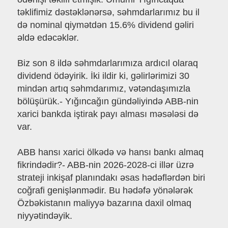
təklifimiz dəstəklənərsə, səhmdarlarımız bu il
də nominal qiymətdən 15.6% dividend gəliri
əldə edəcəklər.
Biz son 8 ildə səhmdarlarımıza ardıcıl olaraq
dividend ödəyirik. İki ildir ki, gəlirlərimizi 30
mindən artıq səhmdarımız, vətəndaşımızla
bölüşürük.- Yığıncağın gündəliyində ABB-nin
xarici bankda iştirak payı alması məsələsi də
var.
ABB hansı xarici ölkədə və hansı bankı almaq
fikrindədir?- ABB-nin 2026-2028-ci illər üzrə
strateji inkişaf planındakı əsas hədəflərdən biri
coğrafi genişlənmədir. Bu hədəfə yönələrək
Özbəkistanın maliyyə bazarına daxil olmaq
niyyətindəyik.