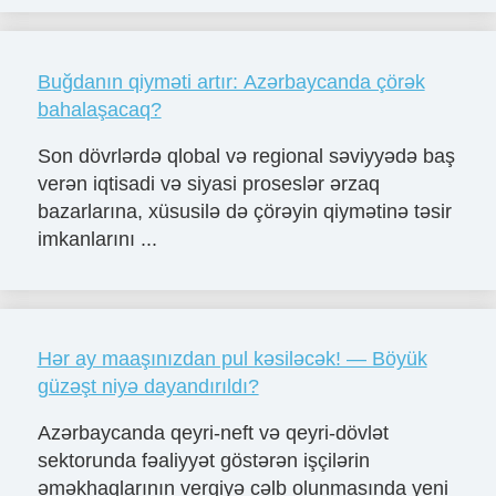
Buğdanın qiyməti artır: Azərbaycanda çörək
bahalaşacaq?
Son dövrlərdə qlobal və regional səviyyədə baş
verən iqtisadi və siyasi proseslər ərzaq
bazarlarına, xüsusilə də çörəyin qiymətinə təsir
imkanlarını ...
Hər ay maaşınızdan pul kəsiləcək! — Böyük
güzəşt niyə dayandırıldı?
Azərbaycanda qeyri-neft və qeyri-dövlət
sektorunda fəaliyyət göstərən işçilərin
əməkhaqlarının vergiyə cəlb olunmasında yeni