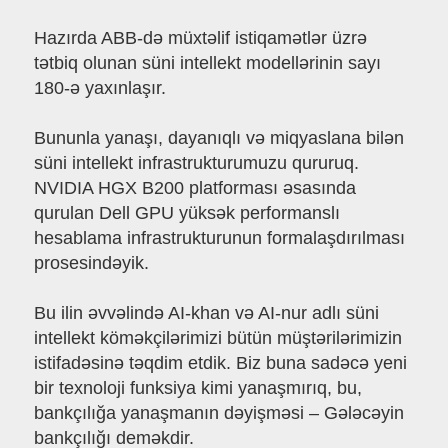
Hazırda ABB-də müxtəlif istiqamətlər üzrə
tətbiq olunan süni intellekt modellərinin sayı
180-ə yaxınlaşır.
Bununla yanaşı, dayanıqlı və miqyaslana bilən
süni intellekt infrastrukturumuzu qururuq.
NVIDIA HGX B200 platforması əsasında
qurulan Dell GPU yüksək performanslı
hesablama infrastrukturunun formalaşdırılması
prosesindəyik.
Bu ilin əvvəlində AI-khan və AI-nur adlı süni
intellekt köməkçilərimizi bütün müştərilərimizin
istifadəsinə təqdim etdik. Biz buna sadəcə yeni
bir texnoloji funksiya kimi yanaşmırıq, bu,
bankçılığa yanaşmanın dəyişməsi – Gələcəyin
bankçılığı deməkdir.