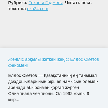
Рубрика:
Техно и Гаджеты
.
Читать весь
текст на
oxu24.com
.
Жеңіліс арқылы жеткен жеңіс: Елдос Сметов
феномені
Елдос Сметов — Қазақстанның ең танымал
дзюдошыларының бірі, ел намысын әлемдік
аренада абыроймен қорғап жүрген
Олимпиада чемпионы. Ол 1992 жылы 9
қыр...