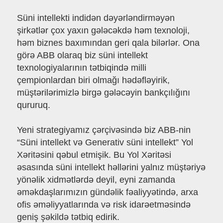
Süni intellekti indidən dəyərləndirməyən
şirkətlər çox yaxın gələcəkdə həm texnoloji,
həm biznes baxımından geri qala bilərlər. Ona
görə ABB olaraq biz süni intellekt
texnologiyalarının tətbiqində milli
çempionlardan biri olmağı hədəfləyirik,
müştərilərimizlə birgə gələcəyin bankçılığını
qururuq.
Yeni strategiyamız çərçivəsində biz ABB-nin
“Süni intellekt və Generativ süni intellekt” Yol
Xəritəsini qəbul etmişik. Bu Yol Xəritəsi
əsasında süni intellekt həllərini yalnız müştəriyə
yönəlik xidmətlərdə deyil, eyni zamanda
əməkdaşlarımızın gündəlik fəaliyyətində, arxa
ofis əməliyyatlarında və risk idarəetməsində
geniş şəkildə tətbiq edirik.