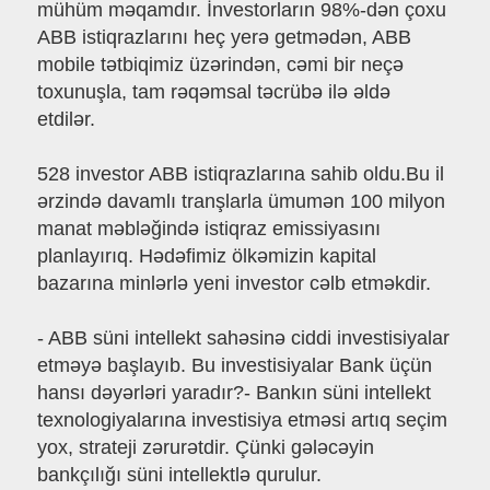
mühüm məqamdır. İnvestorların 98%-dən çoxu
ABB istiqrazlarını heç yerə getmədən, ABB
mobile tətbiqimiz üzərindən, cəmi bir neçə
toxunuşla, tam rəqəmsal təcrübə ilə əldə
etdilər.
528 investor ABB istiqrazlarına sahib oldu.Bu il
ərzində davamlı tranşlarla ümumən 100 milyon
manat məbləğində istiqraz emissiyasını
planlayırıq. Hədəfimiz ölkəmizin kapital
bazarına minlərlə yeni investor cəlb etməkdir.
- ABB süni intellekt sahəsinə ciddi investisiyalar
etməyə başlayıb. Bu investisiyalar Bank üçün
hansı dəyərləri yaradır?- Bankın süni intellekt
texnologiyalarına investisiya etməsi artıq seçim
yox, strateji zərurətdir. Çünki gələcəyin
bankçılığı süni intellektlə qurulur.