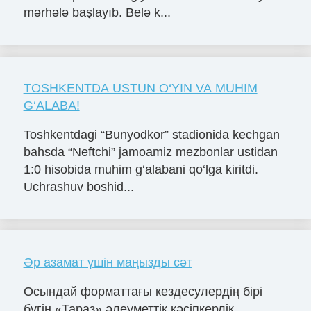
mərhələ başlayıb. Belə k...
TOSHKENTDA USTUN O‘YIN VA MUHIM
G‘ALABA!
Toshkentdagi “Bunyodkor” stadionida kechgan
bahsda “Neftchi” jamoamiz mezbonlar ustidan
1:0 hisobida muhim g‘alabani qo‘lga kiritdi.
Uchrashuv boshid...
Әр азамат үшін маңызды сәт
Осындай форматтағы кездесулердің бірі
бүгін «Тараз» әлеуметтік кәсіпкерлік