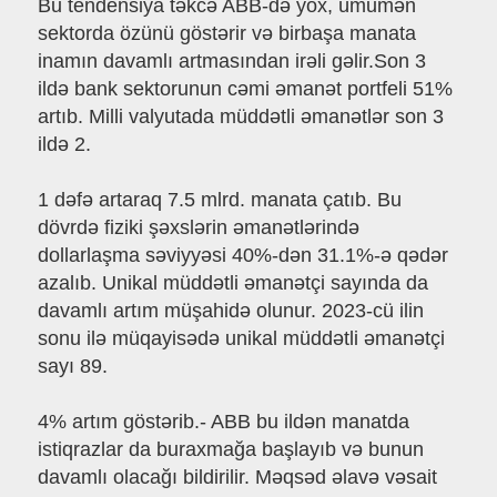
Bu tendensiya təkcə ABB-də yox, ümumən
sektorda özünü göstərir və birbaşa manata
inamın davamlı artmasından irəli gəlir.Son 3
ildə bank sektorunun cəmi əmanət portfeli 51%
artıb. Milli valyutada müddətli əmanətlər son 3
ildə 2.
1 dəfə artaraq 7.5 mlrd. manata çatıb. Bu
dövrdə fiziki şəxslərin əmanətlərində
dollarlaşma səviyyəsi 40%-dən 31.1%-ə qədər
azalıb. Unikal müddətli əmanətçi sayında da
davamlı artım müşahidə olunur. 2023-cü ilin
sonu ilə müqayisədə unikal müddətli əmanətçi
sayı 89.
4% artım göstərib.- ABB bu ildən manatda
istiqrazlar da buraxmağa başlayıb və bunun
davamlı olacağı bildirilir. Məqsəd əlavə vəsait