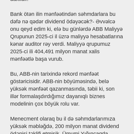
Bank ötən ilin mənfəətindən səhmdarlara bu
dəfə nə qədər dividend ödəyəcək?- Əvvəlcə
onu qeyd edim ki, elə bu günlərdə ABB Maliyyə
Qrupunun 2025-ci il üzrə maliyyə hesabatlarına
kənar auditor rəy verdi. Maliyyə qrupumuz
2025-ci ili 404,491 milyon manat xalis
mənfəətlə başa vurub.
Bu, ABB-nin tarixində rekord mənfəət
göstəricisidir. ABB-nin böyüməsində, belə
yüksək mənfəət qazanmasında, təbii ki, son
illər formalaşdırdığımız dayanıqlı biznes
modelinin çox böyük rolu var.
Menecment olaraq bu il də səhmdarlarımıza
yüksək məbləğdə, 200 milyon manat dividend
ödənişi təklifi etmişik. Ümumi Yığıncaqda