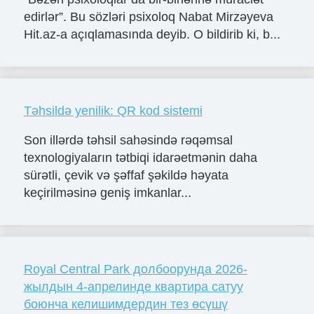
edirlər”. Bu sözləri psixoloq Nabat Mirzəyeva
Hit.az-a açıqlamasında deyib. O bildirib ki, b...
Təhsildə yenilik: QR kod sistemi
Son illərdə təhsil sahəsində rəqəmsal
texnologiyaların tətbiqi idarəetmənin daha
sürətli, çevik və şəffaf şəkildə həyata
keçirilməsinə geniş imkanlar...
Royal Central Park долбоорунда 2026-
жылдын 4-апрелинде квартира сатуу
боюнча келишимдердин тез өсүшү