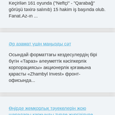
Keçirilən 161 oyunda ("Neftçi" - "Qarabağ"
görüşü təxirə salınıb) 15 hakim iş başında olub.
Fanat.Az-ın ...
Әр азамат үшін маңызды сәт
Осындай форматтағы кездесулердің бірі
бүгін «Тараз» әлеуметтік кәсіпкерлік
корпорациясы» акционерлік қоғамына
қарасты «Zhambyl Invest» фронт-
офисында...
Өңірде жемқорлық тәуекелерін жою
шаралары қарқынды түрде жүргізілуде