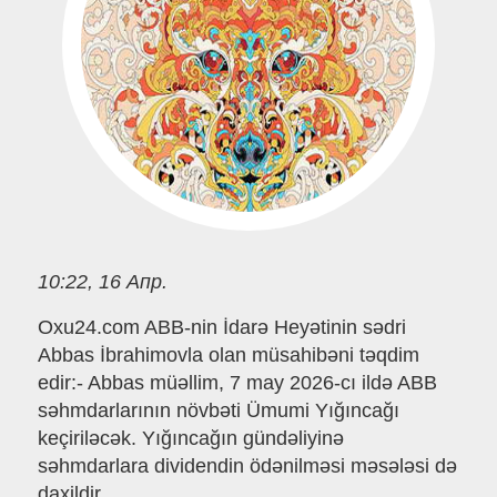
10:22, 16 Апр.
Oxu24.com ABB-nin İdarə Heyətinin sədri
Abbas İbrahimovla olan müsahibəni təqdim
edir:- Abbas müəllim, 7 may 2026-cı ildə ABB
səhmdarlarının növbəti Ümumi Yığıncağı
keçiriləcək. Yığıncağın gündəliyinə
səhmdarlara dividendin ödənilməsi məsələsi də
daxildir.