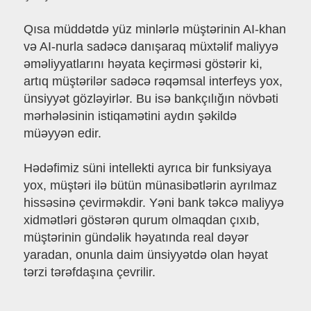
Qısa müddətdə yüz minlərlə müştərinin AI-khan
və AI-nurla sadəcə danışaraq müxtəlif maliyyə
əməliyyatlarını həyata keçirməsi göstərir ki,
artıq müştərilər sadəcə rəqəmsal interfeys yox,
ünsiyyət gözləyirlər. Bu isə bankçılığın növbəti
mərhələsinin istiqamətini aydın şəkildə
müəyyən edir.
Hədəfimiz süni intellekti ayrıca bir funksiyaya
yox, müştəri ilə bütün münasibətlərin ayrılmaz
hissəsinə çevirməkdir. Yəni bank təkcə maliyyə
xidmətləri göstərən qurum olmaqdan çıxıb,
müştərinin gündəlik həyatında real dəyər
yaradan, onunla daim ünsiyyətdə olan həyat
tərzi tərəfdaşına çevrilir.