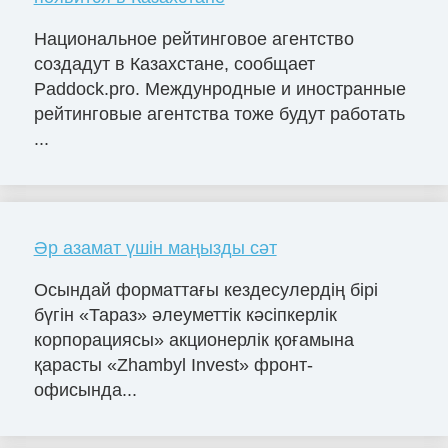
Национальное рейтинговое агентство
создадут в Казахстане, сообщает
Paddock.pro. Междунродные и иностранные
рейтинговые агентства тоже будут работать
...
Әр азамат үшін маңызды сәт
Осындай форматтағы кездесулердің бірі
бүгін «Тараз» әлеуметтік кәсіпкерлік
корпорациясы» акционерлік қоғамына
қарасты «Zhambyl Invest» фронт-
офисында...