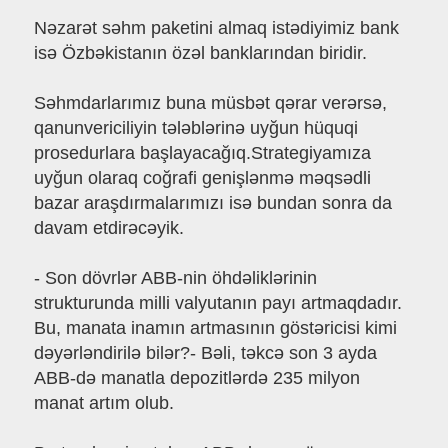
Nəzarət səhm paketini almaq istədiyimiz bank
isə Özbəkistanın özəl banklarından biridir.
Səhmdarlarımız buna müsbət qərar verərsə,
qanunvericiliyin tələblərinə uyğun hüquqi
prosedurlara başlayacağıq.Strategiyamıza
uyğun olaraq coğrafi genişlənmə məqsədli
bazar araşdırmalarımızı isə bundan sonra da
davam etdirəcəyik.
- Son dövrlər ABB-nin öhdəliklərinin
strukturunda milli valyutanın payı artmaqdadır.
Bu, manata inamın artmasının göstəricisi kimi
dəyərləndirilə bilər?- Bəli, təkcə son 3 ayda
ABB-də manatla depozitlərdə 235 milyon
manat artım olub.