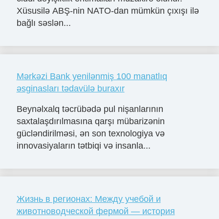
Xüsusilə ABŞ-nin NATO-dan mümkün çıxışı ilə
bağlı səslən...
Mərkəzi Bank yenilənmiş 100 manatlıq
əsginasları tədavülə buraxır
Beynəlxalq təcrübədə pul nişanlarının
saxtalaşdırılmasına qarşı mübarizənin
gücləndirilməsi, ən son texnologiya və
innovasiyaların tətbiqi və insanla...
Жизнь в регионах: Между учебой и
животноводческой фермой — история