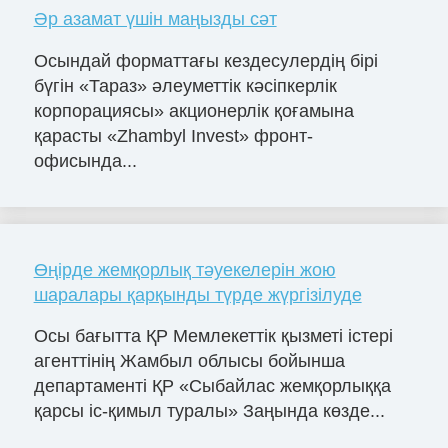
Әр азамат үшін маңызды сәт
Осындай форматтағы кездесулердің бірі
бүгін «Тараз» әлеуметтік кәсіпкерлік
корпорациясы» акционерлік қоғамына
қарасты «Zhambyl Invest» фронт-
офисында...
Өңірде жемқорлық тәуекелерін жою
шаралары қарқынды түрде жүргізілуде
Осы бағытта ҚР Мемлекеттік қызметі істері
агенттінің Жамбыл облысы бойынша
департаменті ҚР «Сыбайлас жемқорлыққа
қарсы іс-қимыл туралы» Заңында көзде...