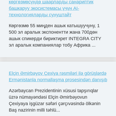
көргөзмөсүндө шаарларды санариптик
башкаруу экосистемасы үчүн AI-
технологияларды сунуштайт
Көргөзмө 55 миңден ашык катышуучуну, 1
500 эл аралык экспонентти жана 700дөн
ашык спикерди бириктирет INTEGRA CITY
эл аралык компаниялар тобу Африка ...
Elçin Əmirbəyov Çexiya rəsmiləri ilə görüşlərdə
Ermənistanla normallaşma prosesindən danışıb
Azərbaycan Prezidentinin xüsusi tapşırıqlar
üzrə nümayəndəsi Elçin Əmirbəyovun
Çexiyaya işgüzar səfəri çərçıvəsində ölkənin
Baş nazirinin milli təhlü...