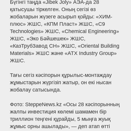
Бүгінгі таңда «Jibek Joly» АЭА-да 28
қатысушы тіркелген. Оның сегізі өз
жобаларын жүзеге асырып қойды: «ХИМ-
плюс» ЖШС, «КПМ Пласт» ЖШС, «С9
Technologies» ЖШС, «Chemical Engineering»
ЖШС, «Эко Бәйшешек» ЖШС,
«КазТрубЗавод СН» ЖШС, «Oriental Building
Materials» ЖШС және «ATX Industry Group»
ЖШС.
Тағы сегіз кәсіпорын құрылыс-монтаждау
жұмыстарын жүргізіп жатыр, он екі нысан
жобалау сатысында.
Фото: SteppeNews.kz «Осы 28 кәсіпорынның
жалпы инвестиция көлемі шамамен бір
триллион теңгені құрайды, 5 мыңға жуық
жұмыс орны ашылады», — деп атап өтті