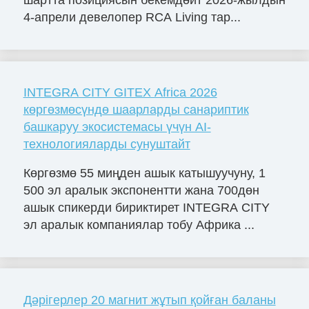
шартта позициясын бекемдөйт 2026-жылдын
4-апрели девелопер RCA Living тар...
INTEGRA CITY GITEX Africa 2026
көргөзмөсүндө шаарларды санариптик
башкаруу экосистемасы үчүн AI-
технологияларды сунуштайт
Көргөзмө 55 миңден ашык катышуучуну, 1
500 эл аралык экспонентти жана 700дөн
ашык спикерди бириктирет INTEGRA CITY
эл аралык компаниялар тобу Африка ...
Дәрігерлер 20 магнит жұтып қойған баланы