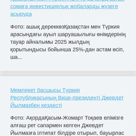
сомаға инвестициялық жобаларды жүзеге
асыруда
Фото: ашық дереккөзҚазақстан мен Түркия
арасындағы ауыл шаруашылығы өнімдерінің
тауар айналымы 2025 жылдың
қорытындысы бойынша 25%-дан астам өсіп,
ша...
Мемлекет басшысы Түркия
Республикасының Вице-президенті Джевдет
Йылмазбен кездесті
Фото: АқордаҚасым-Жомарт Тоқаев елімізге
алғаш рет сапармен келген Джевдет
Йылмазға ілтипат білдіре отырып, бауырлас