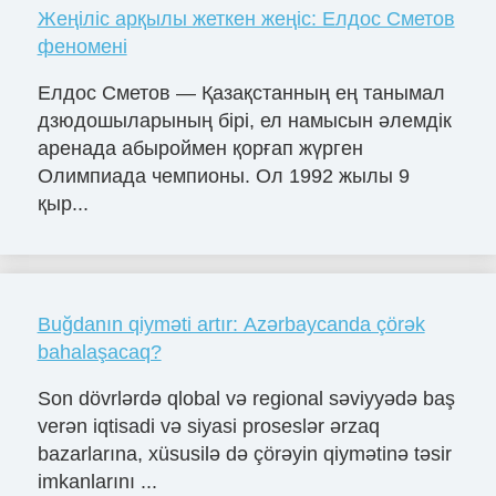
Жеңіліс арқылы жеткен жеңіс: Елдос Сметов
феномені
Елдос Сметов — Қазақстанның ең танымал
дзюдошыларының бірі, ел намысын әлемдік
аренада абыроймен қорғап жүрген
Олимпиада чемпионы. Ол 1992 жылы 9
қыр...
Buğdanın qiyməti artır: Azərbaycanda çörək
bahalaşacaq?
Son dövrlərdə qlobal və regional səviyyədə baş
verən iqtisadi və siyasi proseslər ərzaq
bazarlarına, xüsusilə də çörəyin qiymətinə təsir
imkanlarını ...