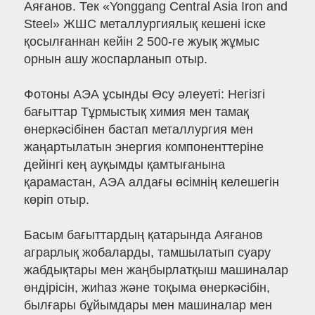
Аяғанов. Тек «Yonggang Central Asia Iron and
Steel» ЖШС металлургиялық кешені іске
қосылғаннан кейін 2 500-ге жуық жұмыс
орнын ашу жоспарланып отыр.
Фотоны АЭА ұсынды Өсу әлеуеті: Негізгі
бағыттар Тұрмыстық химия мен тамақ
өнеркәсібінен бастап металлургия мен
жаңартылатын энергия компоненттеріне
дейінгі кең ауқымды қамтығанына
қарамастан, АЭА алдағы өсімнің келешегін
көріп отыр.
Басым бағыттардың қатарында Аяғанов
аграрлық жобаларды, тамшылатып суару
жабдықтары мен жаңбырлатқыш машиналар
өндірісін, жиһаз және тоқыма өнеркәсібін,
былғары бұйымдары мен машиналар мен