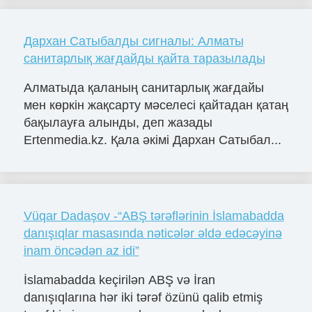
Дархан Сатыбалды сигналы: Алматы
санитарлық жағдайды қайта таразылады
Алматыда қаланың санитарлық жағдайы
мен көркін жақсарту мәселесі қайтадан қатаң
бақылауға алынды, деп жазады
Ertenmedia.kz. Қала әкімі Дархан Сатыбал...
Vüqar Dadaşov -“ABŞ tərəflərinin İslamabadda
danışıqlar masasında nəticələr əldə edəcəyinə
inam öncədən az idi”
İslamabadda keçirilən ABŞ və İran
danışıqlarına hər iki tərəf özünü qalib etmiş