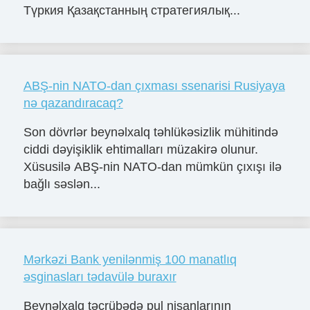
Түркия Қазақстанның стратегиялық...
ABŞ-nin NATO-dan çıxması ssenarisi Rusiyaya
nə qazandıracaq?
Son dövrlər beynəlxalq təhlükəsizlik mühitində
ciddi dəyişiklik ehtimalları müzakirə olunur.
Xüsusilə ABŞ-nin NATO-dan mümkün çıxışı ilə
bağlı səslən...
Mərkəzi Bank yenilənmiş 100 manatlıq
əsginasları tədavülə buraxır
Beynəlxalq təcrübədə pul nişanlarının