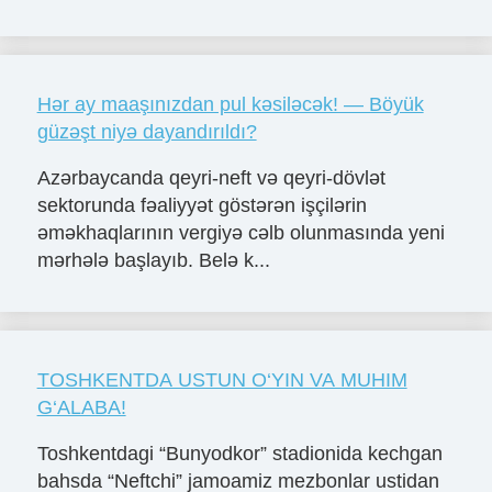
Hər ay maaşınızdan pul kəsiləcək! — Böyük
güzəşt niyə dayandırıldı?
Azərbaycanda qeyri-neft və qeyri-dövlət
sektorunda fəaliyyət göstərən işçilərin
əməkhaqlarının vergiyə cəlb olunmasında yeni
mərhələ başlayıb. Belə k...
TOSHKENTDA USTUN O‘YIN VA MUHIM
G‘ALABA!
Toshkentdagi “Bunyodkor” stadionida kechgan
bahsda “Neftchi” jamoamiz mezbonlar ustidan