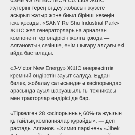
«SHENGTAI BIOTECH Co. Ltd» ЖШС
жүгеріні терең өңдеу жобасын жүзеге
асырып жатыр және биыл бірінші кезеңін
іске қосады. «SANY Re Shu Industrial Park»
ЖШС жел генераторларына арналған
компоненттер өндірісін жолға қоюда —
Аяғановтың сөзінше, өнім шығару алдағы екі
айда басталады.
«J-Victor New Energy» ЖШС өнеркәсіптік
кремний өндіретін зауыт салуда. Бұдан
бөлек, жобалау сатысындағы кәсіпорындар
арасында ауыл шаруашылығы техникасы
мен тракторлар өндірісі де бар.
«Тіркелген 28 кәсіпорынның 60%-ға жуығын
қытайлық компаниялар құрайды», — деп
растады Аяғанов. «Химия паркінен» «Jibek