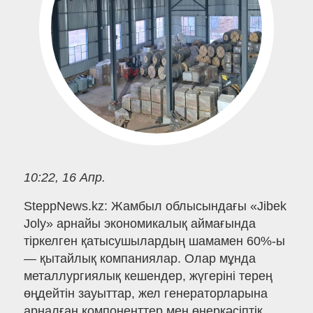
10:22, 16 Апр.
SteppNews.kz: Жамбыл облысындағы «Jibek
Joly» арнайы экономикалық аймағында
тіркелген қатысушылардың шамамен 60%-ы
— қытайлық компаниялар. Олар мұнда
металлургиялық кешендер, жүгеріні терең
өңдейтін зауыттар, жел генераторларына
арналған компоненттер мен өнеркәсіптік