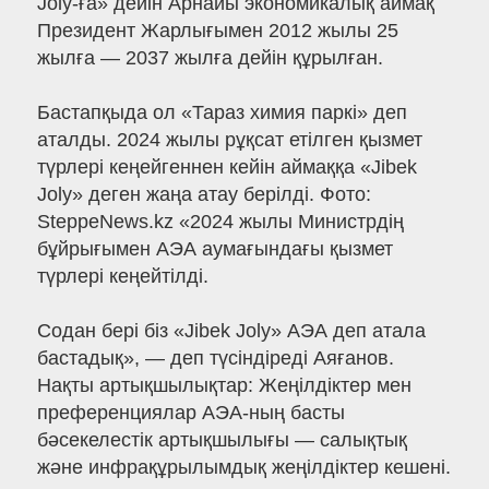
Joly-ға» дейін Арнайы экономикалық аймақ
Президент Жарлығымен 2012 жылы 25
жылға — 2037 жылға дейін құрылған.
Бастапқыда ол «Тараз химия паркі» деп
аталды. 2024 жылы рұқсат етілген қызмет
түрлері кеңейгеннен кейін аймаққа «Jibek
Joly» деген жаңа атау берілді. Фото:
SteppeNews.kz «2024 жылы Министрдің
бұйрығымен АЭА аумағындағы қызмет
түрлері кеңейтілді.
Содан бері біз «Jibek Joly» АЭА деп атала
бастадық», — деп түсіндіреді Аяғанов.
Нақты артықшылықтар: Жеңілдіктер мен
преференциялар АЭА-ның басты
бәсекелестік артықшылығы — салықтық
және инфрақұрылымдық жеңілдіктер кешені.