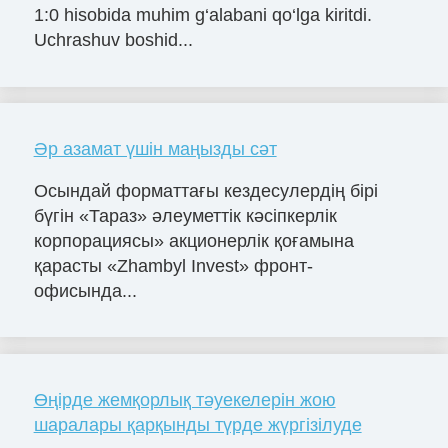
1:0 hisobida muhim g‘alabani qo‘lga kiritdi.
Uchrashuv boshid...
Әр азамат үшін маңызды сәт
Осындай форматтағы кездесулердің бірі
бүгін «Тараз» әлеуметтік кәсіпкерлік
корпорациясы» акционерлік қоғамына
қарасты «Zhambyl Invest» фронт-
офисында...
Өңірде жемқорлық тәуекелерін жою
шаралары қарқынды түрде жүргізілуде