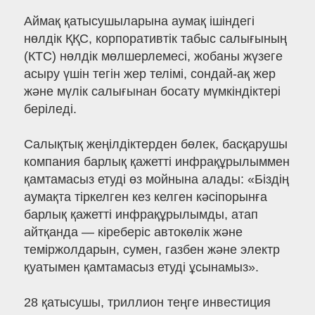
Аймақ қатысушыларына аумақ ішіндегі
нөлдік ҚҚС, корпоративтік табыс салығының
(КТС) нөлдік мөлшерлемесі, жобаны жүзеге
асыру үшін тегін жер телімі, сондай-ақ жер
және мүлік салығынан босату мүмкіндіктері
беріледі.
Салықтық жеңілдіктерден бөлек, басқарушы
компания барлық қажетті инфрақұрылыммен
қамтамасыз етуді өз мойнына алады: «Біздің
аумақта тіркелген кез келген кәсіпорынға
барлық қажетті инфрақұрылымды, атап
айтқанда — кіреберіс автокөлік және
теміржолдарын, сумен, газбен және электр
қуатымен қамтамасыз етуді ұсынамыз».
28 қатысушы, триллион теңге инвестиция