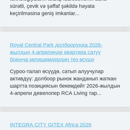
sürətli, çevik və şəffaf şəkildə həyata
keçirilməsinə geniş imkanlar...
Royal Central Park долбоорунда 2026-
жылдын 4-апрелинде квартира сатуу
боюнча келишимдердин тез өсүшү
Суроо-талап өсүүдө, сатып алуучулар
активдүү: долбоор рынок жанданып жаткан
шартта позициясын бекемдөйт 2026-жылдын
4-апрели девелопер RCA Living тар...
INTEGRA CITY GITEX Africa 2026