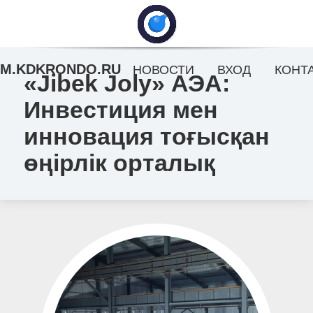
M.KDKRONDO.RU
НОВОСТИ
ВХОД
КОНТ
«Jibek Joly» АЭА:
Инвестиция мен
инновация тоғысқан
өңірлік орталық