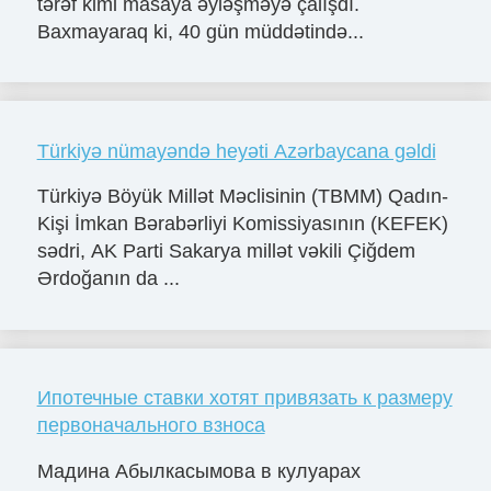
tərəf kimi masaya əyləşməyə çalışdı.
Baxmayaraq ki, 40 gün müddətində...
Türkiyə nümayəndə heyəti Azərbaycana gəldi
Türkiyə Böyük Millət Məclisinin (TBMM) Qadın-
Kişi İmkan Bərabərliyi Komissiyasının (KEFEK)
sədri, AK Parti Sakarya millət vəkili Çiğdem
Ərdoğanın da ...
Ипотечные ставки хотят привязать к размеру
первоначального взноса
Мадина Абылкасымова в кулуарах