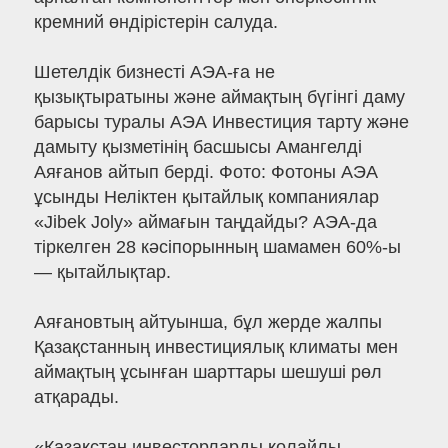
кремний өндірістерін салуда.
Шетелдік бизнесті АЭА-ға не
қызықтыратыны және аймақтың бүгінгі даму
барысы туралы АЭА Инвестиция тарту және
дамыту қызметінің басшысы Амангелді
Аяғанов айтып берді. Фото: Фотоны АЭА
ұсынды Неліктен қытайлық компаниялар
«Jibek Joly» аймағын таңдайды? АЭА-да
тіркелген 28 кәсіпорынның шамамен 60%-ы
— қытайлықтар.
Аяғановтың айтуынша, бұл жерде жалпы
Қазақстанның инвестициялық климаты мен
аймақтың ұсынған шарттары шешуші рөл
атқарады.
«Қазақстан инвесторларды қолайлы