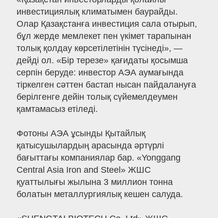
инвестициялық климатымен баурайды.
Олар Қазақстанға инвестиция сала отырып,
бұл жерде мемлекет пен үкімет тарапынан
толық қолдау көрсетілетінін түсінеді», —
дейді ол. «Бір терезе» қағидаты қосымша
серпін беруде: инвестор АЭА аумағында
тіркелген сәттен бастап нысан пайдалануға
берілгенге дейін толық сүйемелдеумен
қамтамасыз етіледі.
Фотоны АЭА ұсынды Қытайлық
қатысушылардың арасында әртүрлі
бағыттағы компаниялар бар. «Yonggang
Central Asia Iron and Steel» ЖШС
қуаттылығы жылына 3 миллион тонна
болатын металлургиялық кешен салуда.