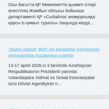
Осы бағытта ҚР Мемлекеттік қызметі істері
агенттінің Жамбыл облысы бойынша
департаменті ҚР «Сыбайлас жемқорлыққа
қарсы іс-қимыл туралы» Заңында көзде...
“ASAN xidmət” BMT-nin Ekspertlər Komitəsinin
sessiyasında müzakirəyə çıxarıldı
13-17 aprel 2026-cı il tarixində Azərbaycan
Respublikasının Prezidenti yanında
Vətəndaşlara Xidmət və Sosial İnnovasiyalar
üzrə Dövlət Agentliyinin n...