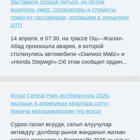
Заставили сердце биться, но потом
водитель умер: Ординаторы и студенты
помогли пассажирам, попавшим в серьезное
ДТП
14 апреля, в 07:30, на трассе Ош—Жалал-
Абад произошла авария, в которой
столкнулись автомобили «Daewoo Matiz» и
«Honda Stepwgn».Об этом сообщил ордин...
Royal Central Park долбоорунда 2026-
жылдын 4-апрелинде квартира сатуу
боюнча келишимдердин тез өсүшү
Суроо-талап өсүүдө, сатып алуучулар
активдүү: долбоор рынок жанданып жаткан