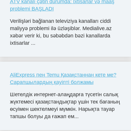
ATV kanalı çətin durumda: İxtisarlar və maaş
problemi BAŞLADI
Verilişləri bağlanan televiziya kanalları ciddi
maliyyə problemi ilə üzləşiblər. Medialive.az
xəbər verir ki, bu səbəbdən bəzi kanallarda
ixtisarlar ...
AliExpress пен Temu Қазақстаннан кете ме?
Сарапшылардың қауіпті болжамы
Шетелдік интернет-алаңдарға түсетін салық
жүктемесі қазақстандықтар үшін тек бағаның
өсуімен шектелмеуі мүмкін. Нарықта тауар
тапшы болуы да ғажап ем...