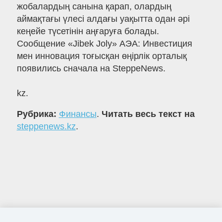
жобалардың санына қарап, олардың
аймақтағы үлесі алдағы уақытта одан әрі
кеңейе түсетінін аңғаруға болады.
Сообщение «Jibek Joly» АЭА: Инвестиция
мен инновация тоғысқан өңірлік орталық
появились сначала на SteppeNews.
kz.
Рубрика:
Финансы
.
Читать весь текст на
steppenews.kz
.