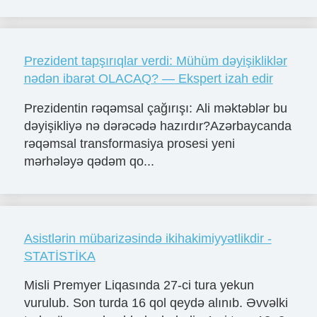
Prezident tapşırıqlar verdi: Mühüm dəyişikliklər
nədən ibarət OLACAQ? — Ekspert izah edir
Prezidentin rəqəmsal çağırışı: Ali məktəblər bu
dəyişikliyə nə dərəcədə hazırdır?Azərbaycanda
rəqəmsal transformasiya prosesi yeni
mərhələyə qədəm qo...
Asistlərin mübarizəsində ikihakimiyyətlikdir -
STATİSTİKA
Misli Premyer Liqasında 27-ci tura yekun
vurulub. Son turda 16 qol qeydə alınıb. Əvvəlki