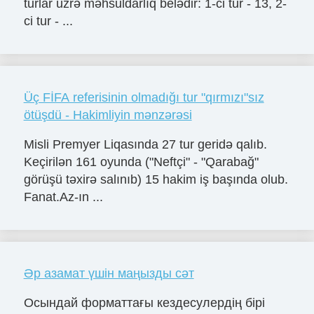
turlar üzrə məhsuldarlıq belədir: 1-ci tur - 13, 2-
ci tur - ...
Üç FİFA referisinin olmadığı tur "qırmızı"sız
ötüşdü - Hakimliyin mənzərəsi
Misli Premyer Liqasında 27 tur geridə qalıb.
Keçirilən 161 oyunda ("Neftçi" - "Qarabağ"
görüşü təxirə salınıb) 15 hakim iş başında olub.
Fanat.Az-ın ...
Әр азамат үшін маңызды сәт
Осындай форматтағы кездесулердің бірі