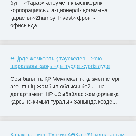
бүгін «Тараз» әлеуметтік кәсіпкерлік
корпорациясы» акционерлік қоғамына
қарасты «Zhambyl Invest» фронт-
офисында...
Өңірде жемқорлық тәуекелерін жою
шаралары қарқынды түрде жүргізілуде
Осы бағытта ҚР Мемлекеттік қызметі істері
агенттінің Жамбыл облысы бойынша
департаменті ҚР «Сыбайлас жемқорлыққа
қарсы іс-қимыл туралы» Заңында көзде...
Қазақстан мен Түркия АӨК-те $1 млрд астам