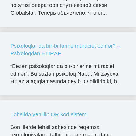
покупке оператора спутниковой связи
Globalstar. Теперь объявлено, что ст...
Psixoloqlar da bir-birlərinə müraciət edirlər? –
Psixoloqdan ETİRAF
“Bəzən psixoloqlar da bir-birlərinə müraciət
edirlər”. Bu sözləri psixoloq Nabat Mirzəyeva
Hit.az-a açıqlamasında deyib. O bildirib ki, b...
Təhsildə yenilik: QR kod sistemi
Son illərdə təhsil sahəsində rəqəmsal
texnologiyaların tətbiqi idarəetmənin daha