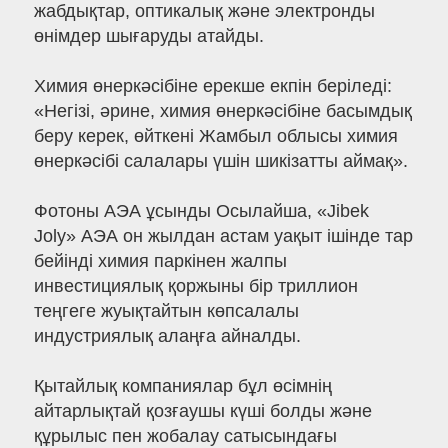
жабдықтар, оптикалық және электронды
өнімдер шығаруды атайды.
Химия өнеркәсібіне ерекше екпін беріледі:
«Негізі, әрине, химия өнеркәсібіне басымдық
беру керек, өйткені Жамбыл облысы химия
өнеркәсібі салалары үшін шикізатты аймақ».
Фотоны АЭА ұсынды Осылайша, «Jibek
Joly» АЭА он жылдан астам уақыт ішінде тар
бейінді химия паркінен жалпы
инвестициялық қоржыны бір триллион
теңгеге жуықтайтын көпсалалы
индустриялық алаңға айналды.
Қытайлық компаниялар бұл өсімнің
айтарлықтай қозғаушы күші болды және
құрылыс пен жобалау сатысындағы