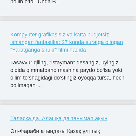
bo‘lib o‘tdi. Unda B...
Kompyuter grafikasisiz va katta budjetsiz
ishlangan fantastika: 27 kunda suratga olingan
“Yaratganga shukr” filmi haqida
Tasavvur qiling, “istayman” desangiz, uyingiz
oldida qimmatbaho mashina paydo bo‘lsa yoki
o‘lim to‘shagidagi do‘stingiz oyoqqa tursa, hech
bo‘lmagan-...
Таласқа да, Алашқа да танымал ақын
Әл-Фараби атындағы Қазақ ұлттық