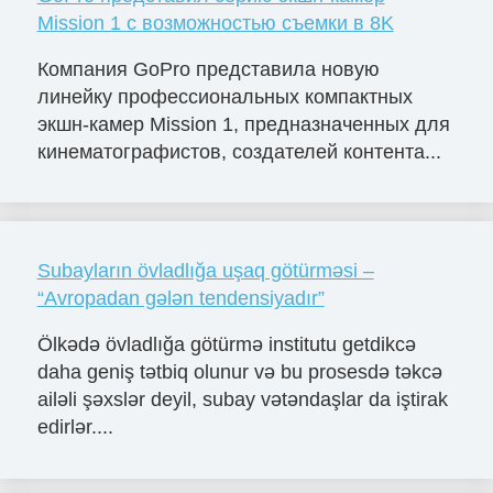
Mission 1 с возможностью съемки в 8K
Компания GoPro представила новую
линейку профессиональных компактных
экшн-камер Mission 1, предназначенных для
кинематографистов, создателей контента...
Subayların övladlığa uşaq götürməsi –
“Avropadan gələn tendensiyadır”
Ölkədə övladlığa götürmə institutu getdikcə
daha geniş tətbiq olunur və bu prosesdə təkcə
ailəli şəxslər deyil, subay vətəndaşlar da iştirak
edirlər....