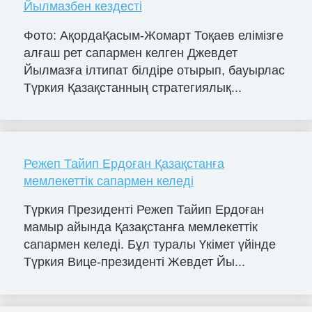
Йылмазбен кездесті
Фото: АқордаҚасым-Жомарт Тоқаев елімізге
алғаш рет сапармен келген Джевдет
Йылмазға ілтипат білдіре отырып, бауырлас
Түркия Қазақстанның стратегиялық...
Режеп Тайип Ердоған Қазақстанға
мемлекеттік сапармен келеді
Түркия Президенті Режеп Тайип Ердоған
мамыр айында Қазақстанға мемлекеттік
сапармен келеді. Бұл туралы Үкімет үйінде
Түркия Вице-президенті Жевдет Йы...