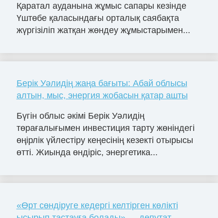
Қаратал ауданына жұмыс сапары кезінде
Үштөбе қаласындағы орталық саябақта
жүргізіліп жатқан жөндеу жұмыстарымен...
Берік Уәлидің жаңа бағыты: Абай облысы
алтын, мыс, энергия жобасын қатар ашты
Бүгін облыс әкімі Берік Уәлидің
төрағалығымен инвестиция тарту жөніндегі
өңірлік үйлестіру кеңесінің кезекті отырысы
өтті. Жиында өндіріс, энергетика...
«Өрт сөндіруге кедергі келтірген көлікті
ысырып тастауға болады» — депутат