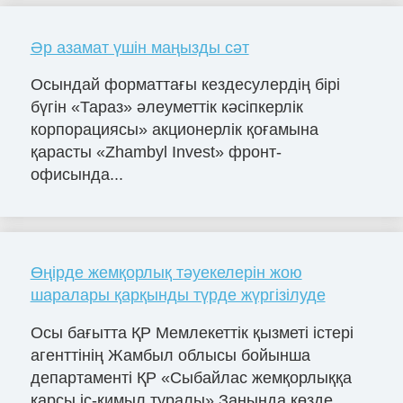
Әр азамат үшін маңызды сәт
Осындай форматтағы кездесулердің бірі
бүгін «Тараз» әлеуметтік кәсіпкерлік
корпорациясы» акционерлік қоғамына
қарасты «Zhambyl Invest» фронт-
офисында...
Өңірде жемқорлық тәуекелерін жою
шаралары қарқынды түрде жүргізілуде
Осы бағытта ҚР Мемлекеттік қызметі істері
агенттінің Жамбыл облысы бойынша
департаменті ҚР «Сыбайлас жемқорлыққа
қарсы іс-қимыл туралы» Заңында көзде...