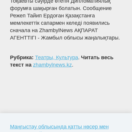
Тоқаевты cәуірде өтетін Дипломатиялық
форумға шақырған болатын. Сообщение
Режеп Тайип Ердоған Қазақстанға
мемлекеттік сапармен келеді появились
сначала на ZhambylNews АҚПАРАТ
АГЕНТТІГІ - Жамбыл облысы жаңалықтары.
Рубрика:
Театры, Культура
.
Читать весь
текст на
zhambylnews.kz
.
Маңғыстау облысында қатты нөсер мен