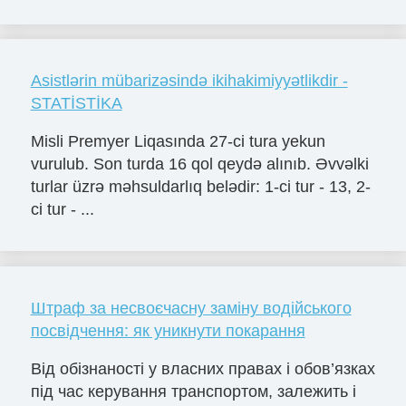
Asistlərin mübarizəsində ikihakimiyyətlikdir -
STATİSTİKA
Misli Premyer Liqasında 27-ci tura yekun
vurulub. Son turda 16 qol qeydə alınıb. Əvvəlki
turlar üzrə məhsuldarlıq belədir: 1-ci tur - 13, 2-
ci tur - ...
Штраф за несвоєчасну заміну водійського
посвідчення: як уникнути покарання
Від обізнаності у власних правах і обов’язках
під час керування транспортом, залежить і