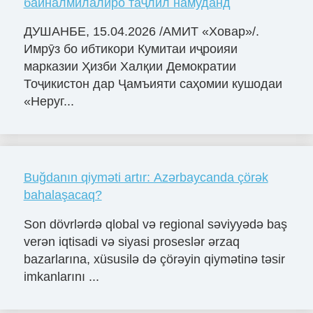
байналмилалиро таҷлил намуданд
ДУШАНБЕ, 15.04.2026 /АМИТ «Ховар»/.
Имрӯз бо ибтикори Кумитаи иҷроияи
марказии Ҳизби Халқии Демократии
Тоҷикистон дар Ҷамъияти саҳомии кушодаи
«Неруг...
Buğdanın qiyməti artır: Azərbaycanda çörək
bahalaşacaq?
Son dövrlərdə qlobal və regional səviyyədə baş
verən iqtisadi və siyasi proseslər ərzaq
bazarlarına, xüsusilə də çörəyin qiymətinə təsir
imkanlarını ...