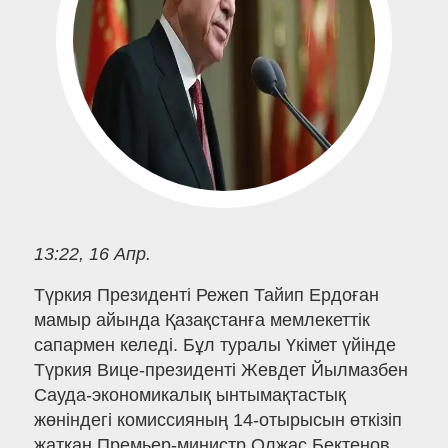
13:22, 16 Апр.
Түркия Президенті Режеп Тайип Ердоған
мамыр айында Қазақстанға мемлекеттік
сапармен келеді. Бұл туралы Үкімет үйінде
Түркия Вице-президенті Жевдет Йылмазбен
Сауда-экономикалық ынтымақтастық
жөніндегі комиссияның 14-отырысын өткізіп
жатқан Премьер-министр Олжас Бектенов