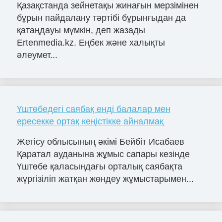
Қазақстанда зейнетақы жинағын мерзімінен
бұрын пайдалану тәртібі бұрынғыдан да
қатаңдауы мүмкін, деп жазады
Ertenmedia.kz. Еңбек және халықты
әлеумет...
Үштөбедегі саябақ енді балалар мен
ересекке ортақ кеңістікке айналмақ
Жетісу облысының әкімі Бейбіт Исабаев
Қаратал ауданына жұмыс сапары кезінде
Үштөбе қаласындағы орталық саябақта
жүргізіліп жатқан жөндеу жұмыстарымен...