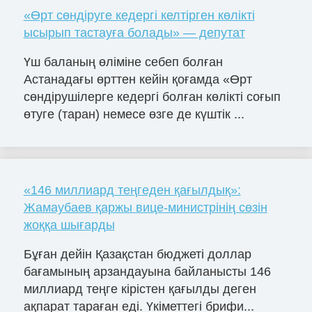
«Өрт сөндіруге кедергі келтірген көлікті
ысырып тастауға болады» — депутат
Үш баланың өліміне себеп болған
Астанадағы өрттен кейін қоғамда «Өрт
сөндірушілерге кедергі болған көлікті соғып
өтуге (таран) немесе өзге де күштік ...
«146 миллиард теңгеден қағылдық»:
Жамаубаев қаржы вице-министрінің сөзін
жоққа шығарды
Бұған дейін Қазақстан бюджеті доллар
бағамының арзандауына байланысты 146
миллиард теңге кірістен қағылды деген
ақпарат тараған еді. Үкіметтегі брифи...