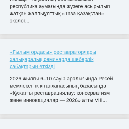
республика аумағында жүзеге асырылып
жатқан жалпыұлттық «Таза Қазақстан»
эколог...
«Ғылым ордасы» реставраторлары
халықаралық семинарда шеберлік
сабақтарын өткізді
2026 жылғы 6–10 сәуір аралығында Ресей
мемлекеттік кітапханасының базасында
«Құжатты реставрациялау: консерватизм
және инновациялар — 2026» атты VIII...