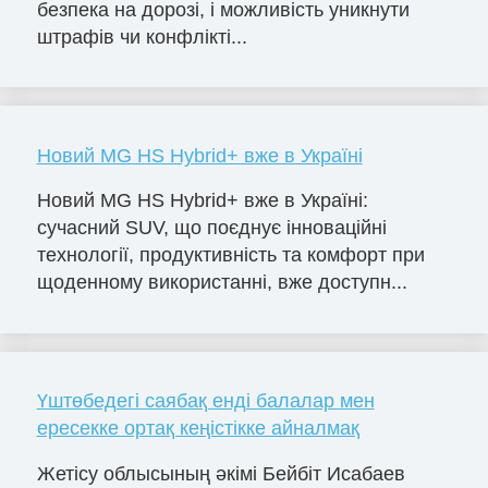
безпека на дорозі, і можливість уникнути
штрафів чи конфлікті...
Новий MG HS Hybrid+ вже в Україні
Новий MG HS Hybrid+ вже в Україні:
сучасний SUV, що поєднує інноваційні
технології, продуктивність та комфорт при
щоденному використанні, вже доступн...
Үштөбедегі саябақ енді балалар мен
ересекке ортақ кеңістікке айналмақ
Жетісу облысының әкімі Бейбіт Исабаев