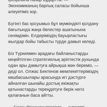
Экономиканың барлық саласы бойынша
әлеуетіміз зор.
Бүгінгі бас қосуымыз бұл мүмкіндікті қолдану
бағытында жаңа белестер ашатынына
сенімдімін. Елдеріміздің бауырластығы
жылдар бойы табысты түрде дамып келеді.
Біз Түркиямен арадағы байланыстарды
кеңейтілген стратегиялық әріптестік рухында
одан ары дамытуға айрықша мән береміз, —
деді ол. Олжас Бектенов мемлекеттеріміздің
көшбасшылары арасында игі дәстүрге
айналған шынайы достық екіжақты
қатынастарды тереңдетуге берік негіз
қалағанын баса айтты.