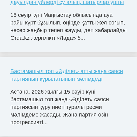
дауылдан үйлерді су алып, шатырлар ұшты
15 сәуір күні Маңғыстау облысында ауа
райы күрт бұзылып, өңірде қатты жел соғып,
нөсер жаңбыр төпеп жауды, деп хабарлайды
Orda.kz жергілікті «Лада» б...
Бастамашыл топ «Әділет» атты жаңа саяси
партияның құрылатынын мәлімдеді
Астана, 2026 жылғы 15 сәуір күні
бастамашыл топ жаңа «Әділет» саяси
партиясын құру ниеті туралы ресми
мәлімдеме жасады. Жаңа партия өзін
прогрессивті...