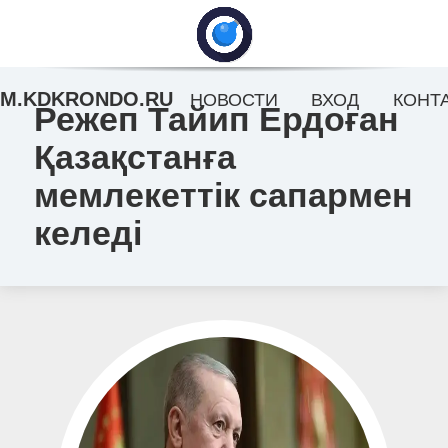
M.KDKRONDO.RU
НОВОСТИ
ВХОД
КОНТ
Режеп Тайип Ердоған
Қазақстанға
мемлекеттік сапармен
келеді