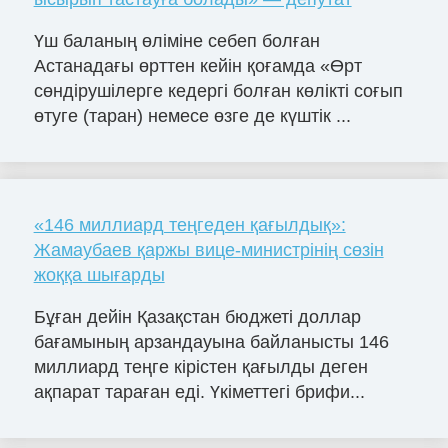
Үш баланың өліміне себеп болған
Астанадағы өрттен кейін қоғамда «Өрт
сөндірушілерге кедергі болған көлікті соғып
өтуге (таран) немесе өзге де күштік ...
«146 миллиард теңгеден қағылдық»:
Жамаубаев қаржы вице-министрінің сөзін
жоққа шығарды
Бұған дейін Қазақстан бюджеті доллар
бағамының арзандауына байланысты 146
миллиард теңге кірістен қағылды деген
ақпарат тараған еді. Үкіметтегі брифи...