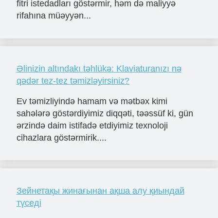
fitri istedadları göstərmir, həm də maliyyə
rifahına müəyyən...
Əlinizin altındakı təhlükə: Klaviaturanızı nə
qədər tez-tez təmizləyirsiniz?
Ev təmizliyində hamam və mətbəx kimi
sahələrə göstərdiyimiz diqqəti, təəssüf ki, gün
ərzində daim istifadə etdiyimiz texnoloji
cihazlara göstərmirik....
Зейнетақы жинағынан ақша алу қиындай
түседі