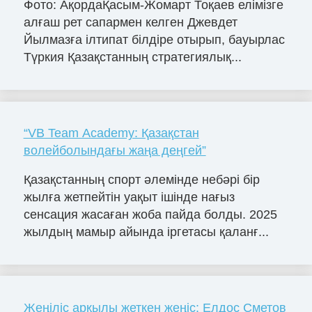
Фото: АқордаҚасым-Жомарт Тоқаев елімізге
алғаш рет сапармен келген Джевдет
Йылмазға ілтипат білдіре отырып, бауырлас
Түркия Қазақстанның стратегиялық...
“VB Team Academy: Қазақстан
волейболындағы жаңа деңгей”
Қазақстанның спорт әлемінде небәрі бір
жылға жетпейтін уақыт ішінде нағыз
сенсация жасаған жоба пайда болды. 2025
жылдың мамыр айында іргетасы қаланғ...
Жеңіліс арқылы жеткен жеңіс: Елдос Сметов