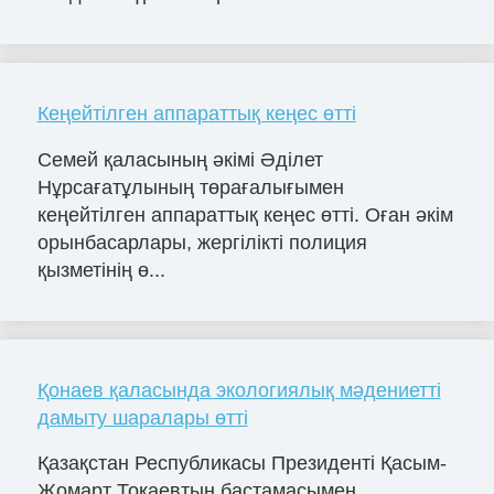
Кеңейтілген аппараттық кеңес өтті
Семей қаласының әкімі Әділет
Нұрсағатұлының төрағалығымен
кеңейтілген аппараттық кеңес өтті. Оған әкім
орынбасарлары, жергілікті полиция
қызметінің ө...
Қонаев қаласында экологиялық мәдениетті
дамыту шаралары өтті
Қазақстан Республикасы Президенті Қасым-
Жомарт Тоқаевтың бастамасымен