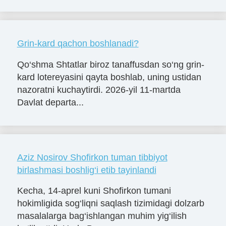
Grin-kard qachon boshlanadi?
Qo‘shma Shtatlar biroz tanaffusdan so‘ng grin-
kard lotereyasini qayta boshlab, uning ustidan
nazoratni kuchaytirdi. 2026-yil 11-martda
Davlat departa...
Aziz Nosirov Shofirkon tuman tibbiyot
birlashmasi boshlig‘i etib tayinlandi
Kecha, 14-aprel kuni Shofirkon tumani
hokimligida sog‘liqni saqlash tizimidagi dolzarb
masalalarga bag‘ishlangan muhim yig‘ilish