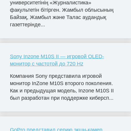
университетінің «Журналистика»
факультетін бітірген. Жамбыл облысының
Байзақ, Жамбыл және Талас аудандық
газеттерінде...
Sony Inzone M10S II — игровой OLED-
монитор с частотой до 720 Hz
Компания Sony представила игровой
монитор InZone M10S второго поколения.
Как и предыдущая модель, Inzone M10S II
был разработан при поддержке киберсп...
GoPro представил серию экшн-камер