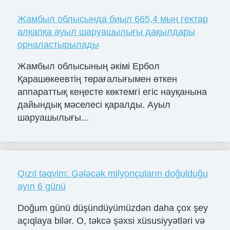
Жамбыл облысында биыл 665,4 мың гектар
алқапқа ауыл шаруашылығы дақылдары
орналастырылады
Жамбыл облысының әкімі Ербол
Қарашөкеевтің төрағалығымен өткен
аппараттық кеңесте көктемгі егіс науқанына
дайындық мәселесі қаралды. Ауыл
шаруашылығы...
Qızıl təqvim: Gələcək milyonçuların doğulduğu
ayın 6 günü
Doğum günü düşündüyümüzdən daha çox şey
açıqlaya bilər. O, təkcə şəxsi xüsusiyyətləri və