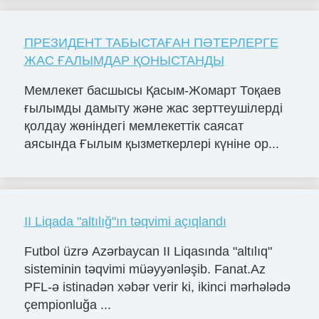
ПРЕЗИДЕНТ ТАБЫСТАҒАН ПӘТЕРЛЕРГЕ
ЖАС ҒАЛЫМДАР ҚОНЫСТАНДЫ
Мемлекет басшысы Қасым-Жомарт Тоқаев
ғылымды дамыту және жас зерттеушілерді
қолдау жөніндегі мемлекеттік саясат
аясында Ғылым қызметкерлері күніне ор...
II Liqada "altılığ"ın təqvimi açıqlandı
Futbol üzrə Azərbaycan II Liqasında "altılıq"
sisteminin təqvimi müəyyənləşib. Fanat.Az
PFL-ə istinadən xəbər verir ki, ikinci mərhələdə
çempionluğa ...