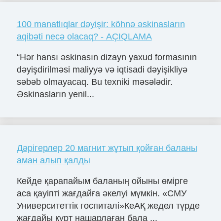
100 manatlıqlar dəyişir: köhnə əskinasların
aqibəti necə olacaq? - AÇIQLAMA
“Hər hansı əskinasın dizayn yaxud formasının
dəyişdirilməsi maliyyə və iqtisadi dəyişikliyə
səbəb olmayacaq. Bu texniki məsələdir.
Əskinasların yenil...
Дәрігерлер 20 магнит жұтып қойған баланы
аман алып қалды
Кейде қарапайым баланың ойыны өмірге
аса қауіпті жағдайға әкелуі мүмкін. «СМУ
Университеттік госпиталі»КеАҚ жедел түрде
жағдайы күрт нашарлаған бала ...