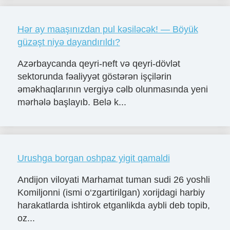
Hər ay maaşınızdan pul kəsiləcək! — Böyük
güzəşt niyə dayandırıldı?
Azərbaycanda qeyri-neft və qeyri-dövlət
sektorunda fəaliyyət göstərən işçilərin
əməkhaqlarının vergiyə cəlb olunmasında yeni
mərhələ başlayıb. Belə k...
Urushga borgan oshpaz yigit qamaldi
Andijon viloyati Marhamat tuman sudi 26 yoshli
Komiljonni (ismi o‘zgartirilgan) xorijdagi harbiy
harakatlarda ishtirok etganlikda aybli deb topib,
oz...