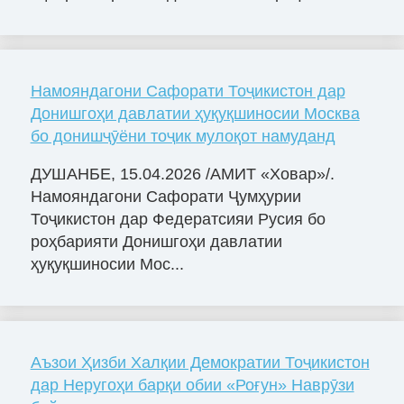
Намояндагони Сафорати Тоҷикистон дар
Донишгоҳи давлатии ҳуқуқшиносии Москва
бо донишҷӯёни тоҷик мулоқот намуданд
ДУШАНБЕ, 15.04.2026 /АМИТ «Ховар»/.
Намояндагони Сафорати Ҷумҳурии
Тоҷикистон дар Федератсияи Русия бо
роҳбарияти Донишгоҳи давлатии
ҳуқуқшиносии Мос...
Аъзои Ҳизби Халқии Демократии Тоҷикистон
дар Неругоҳи барқи обии «Роғун» Наврӯзи