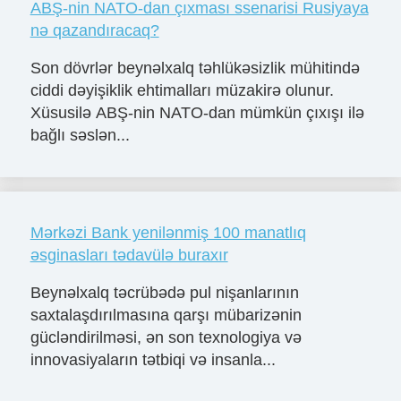
ABŞ-nin NATO-dan çıxması ssenarisi Rusiyaya
nə qazandıracaq?
Son dövrlər beynəlxalq təhlükəsizlik mühitində
ciddi dəyişiklik ehtimalları müzakirə olunur.
Xüsusilə ABŞ-nin NATO-dan mümkün çıxışı ilə
bağlı səslən...
Mərkəzi Bank yenilənmiş 100 manatlıq
əsginasları tədavülə buraxır
Beynəlxalq təcrübədə pul nişanlarının
saxtalaşdırılmasına qarşı mübarizənin
gücləndirilməsi, ən son texnologiya və
innovasiyaların tətbiqi və insanla...