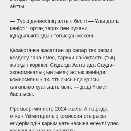
айтты.
— Түркі дүниесінің алтын бесігі — Ұлы дала
кеңістігі ортақ тарих пен рухани
құндылықтардың тоғысқан мекені.
Қазақстанға жасалған әр сапар тек ресми
кездесу ғана емес, тарихи сабақтастықтың
жарқын көрінісі. Сіздерді Астанада Сауда-
экономикалық ынтымақтастық жөніндегі
комиссияның 14-отырысында қарсы
алғаныма қуаныштымын, — деді Үкімет
басшысы.
Премьер-министр 2024 жылы Анкарада
өткен Үкіметаралық комиссия отырысы
елдеріміздің қарым-қатынасына елеулі үлес
қосқанына назар аудартты. —