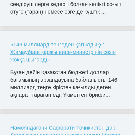
сөндірушілерге кедергі болған көлікті соғып
өтуге (таран) немесе өзге де күштік ...
«146 миллиард теңгеден қағылдық»:
Жамаубаев қаржы вице-министрінің сөзін
жоққа шығарды
Бұған дейін Қазақстан бюджеті доллар
бағамының арзандауына байланысты 146
миллиард теңге кірістен қағылды деген
ақпарат тараған еді. Үкіметтегі брифи...
Намояндагони Сафорати Тоҷикистон дар