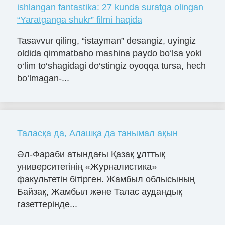
ishlangan fantastika: 27 kunda suratga olingan
“Yaratganga shukr” filmi haqida
Tasavvur qiling, “istayman” desangiz, uyingiz
oldida qimmatbaho mashina paydo bo‘lsa yoki
o‘lim to‘shagidagi do‘stingiz oyoqqa tursa, hech
bo‘lmagan-...
Таласқа да, Алашқа да танымал ақын
Әл-Фараби атындағы Қазақ ұлттық
университетінің «Журналистика»
факультетін бітірген. Жамбыл облысының
Байзақ, Жамбыл және Талас аудандық
газеттерінде...