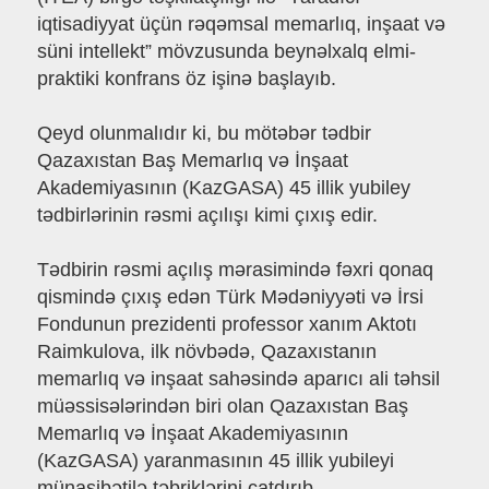
iqtisadiyyat üçün rəqəmsal memarlıq, inşaat və
süni intellekt” mövzusunda beynəlxalq elmi-
praktiki konfrans öz işinə başlayıb.
Qeyd olunmalıdır ki, bu mötəbər tədbir
Qazaxıstan Baş Memarlıq və İnşaat
Akademiyasının (KazGASA) 45 illik yubiley
tədbirlərinin rəsmi açılışı kimi çıxış edir.
Tədbirin rəsmi açılış mərasimində fəxri qonaq
qismində çıxış edən Türk Mədəniyyəti və İrsi
Fondunun prezidenti professor xanım Aktotı
Raimkulova, ilk növbədə, Qazaxıstanın
memarlıq və inşaat sahəsində aparıcı ali təhsil
müəssisələrindən biri olan Qazaxıstan Baş
Memarlıq və İnşaat Akademiyasının
(KazGASA) yaranmasının 45 illik yubileyi
münasibətilə təbriklərini çatdırıb.