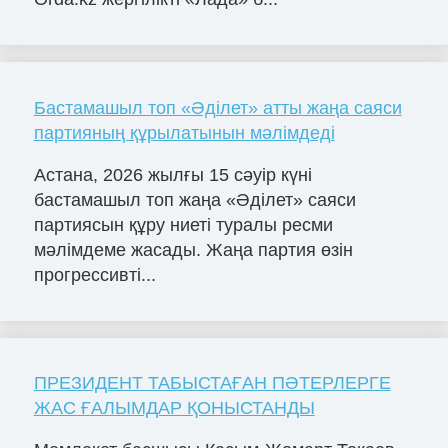
Бастамашыл топ «Әділет» атты жаңа саяси
партияның құрылатынын мәлімдеді
Астана, 2026 жылғы 15 сәуір күні
бастамашыл топ жаңа «Әділет» саяси
партиясын құру ниеті туралы ресми
мәлімдеме жасады. Жаңа партия өзін
прогрессивті...
ПРЕЗИДЕНТ ТАБЫСТАҒАН ПӘТЕРЛЕРГЕ
ЖАС ҒАЛЫМДАР ҚОНЫСТАНДЫ