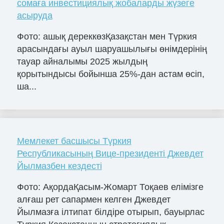
сомаға инвестициялық жобаларды жүзеге
асыруда
Фото: ашық дереккөзҚазақстан мен Түркия
арасындағы ауыл шаруашылығы өнімдерінің
тауар айналымы 2025 жылдың
қорытындысы бойынша 25%-дан астам өсіп,
ша...
Мемлекет басшысы Түркия
Республикасының Вице-президенті Джевдет
Йылмазбен кездесті
Фото: АқордаҚасым-Жомарт Тоқаев елімізге
алғаш рет сапармен келген Джевдет
Йылмазға ілтипат білдіре отырып, бауырлас