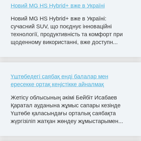
Новий MG HS Hybrid+ вже в Україні
Новий MG HS Hybrid+ вже в Україні:
сучасний SUV, що поєднує інноваційні
технології, продуктивність та комфорт при
щоденному використанні, вже доступн...
Үштөбедегі саябақ енді балалар мен
ересекке ортақ кеңістікке айналмақ
Жетісу облысының әкімі Бейбіт Исабаев
Қаратал ауданына жұмыс сапары кезінде
Үштөбе қаласындағы орталық саябақта
жүргізіліп жатқан жөндеу жұмыстарымен...