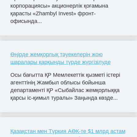
корпорациясы» акционерлік қоғамына
қарасты «Zhambyl Invest» фронт-
офисында...
Өңірде жемқорлық тәуекелерін жою
шаралары қарқынды түрде жүргізілуде
Осы бағытта ҚР Мемлекеттік қызметі істері
агенттінің Жамбыл облысы бойынша
департаменті ҚР «Сыбайлас жемқорлыққа
қарсы іс-қимыл туралы» Заңында көзде...
Қазақстан мен Түркия АӨК-те $1 млрд астам