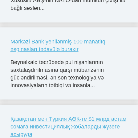
Xüsusilə ABŞ-nin NATO-dan mümkün çıxışı ilə
bağlı səslən...
Mərkəzi Bank yenilənmiş 100 manatlıq
əsginasları tədavülə buraxır
Beynəlxalq təcrübədə pul nişanlarının
saxtalaşdırılmasına qarşı mübarizənin
gücləndirilməsi, ən son texnologiya və
innovasiyaların tətbiqi və insanla...
Қазақстан мен Түркия АӨК-те $1 млрд астам
сомаға инвестициялық жобаларды жүзеге
асыруда