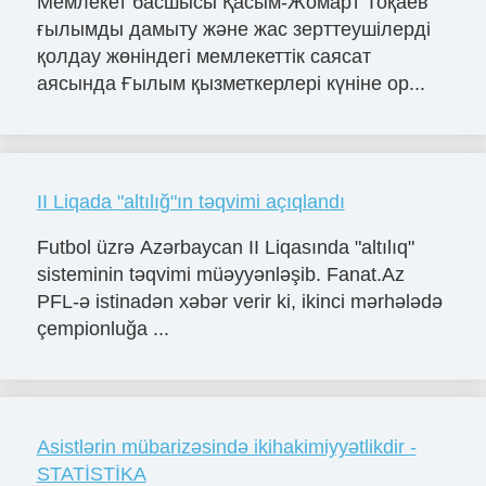
Мемлекет басшысы Қасым-Жомарт Тоқаев
ғылымды дамыту және жас зерттеушілерді
қолдау жөніндегі мемлекеттік саясат
аясында Ғылым қызметкерлері күніне ор...
II Liqada "altılığ"ın təqvimi açıqlandı
Futbol üzrə Azərbaycan II Liqasında "altılıq"
sisteminin təqvimi müəyyənləşib. Fanat.Az
PFL-ə istinadən xəbər verir ki, ikinci mərhələdə
çempionluğa ...
Asistlərin mübarizəsində ikihakimiyyətlikdir -
STATİSTİKA