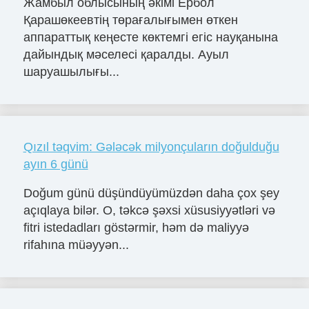
Жамбыл облысының әкімі Ербол
Қарашөкеевтің төрағалығымен өткен
аппараттық кеңесте көктемгі егіс науқанына
дайындық мәселесі қаралды. Ауыл
шаруашылығы...
Qızıl təqvim: Gələcək milyonçuların doğulduğu
ayın 6 günü
Doğum günü düşündüyümüzdən daha çox şey
açıqlaya bilər. O, təkcə şəxsi xüsusiyyətləri və
fitri istedadları göstərmir, həm də maliyyə
rifahına müəyyən...