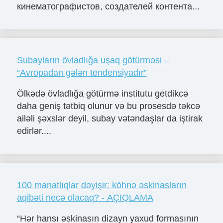
кинематографистов, создателей контента...
Subayların övladlığa uşaq götürməsi –
“Avropadan gələn tendensiyadır”
Ölkədə övladlığa götürmə institutu getdikcə
daha geniş tətbiq olunur və bu prosesdə təkcə
ailəli şəxslər deyil, subay vətəndaşlar da iştirak
edirlər....
100 manatlıqlar dəyişir: köhnə əskinasların
aqibəti necə olacaq? - AÇIQLAMA
“Hər hansı əskinasın dizayn yaxud formasının