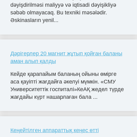
dəyişdirilməsi maliyyə və iqtisadi dəyişikliyə
səbəb olmayacaq. Bu texniki məsələdir.
Əskinasların yenil...
Дәрігерлер 20 магнит жұтып қойған баланы
аман алып қалды
Кейде қарапайым баланың ойыны өмірге
аса қауіпті жағдайға әкелуі мүмкін. «СМУ
Университеттік госпиталі»КеАҚ жедел түрде
жағдайы күрт нашарлаған бала ...
Кеңейтілген аппараттық кеңес өтті