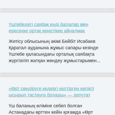
Үштөбедегі саябақ енді балалар мен
ересекке ортақ кеңістікке айналмақ
Жетісу облысының әкімі Бейбіт Исабаев
Қаратал ауданына жұмыс сапары кезінде
Үштөбе қаласындағы орталық саябақта
жүргізіліп жатқан жөндеу жұмыстарымен...
«Өрт сөндіруге кедергі келтірген көлікті
ысырып тастауға болады» — депутат
Үш баланың өліміне себеп болған
Астанадағы өрттен кейін қоғамда «Өрт