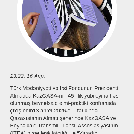
13:22, 16 Апр.
Türk Mədəniyyəti və İrsi Fondunun Prezidenti
Almatıda KazGASA-nın 45 illik yubileyinə həsr
olunmuş beynəlxalq elmi-praktiki konfransda
çıxış edib13 aprel 2026-cı il tarixində
Qazaxıstanın Almatı şəhərində KazGASA və
Beynəlxalq Transmilli Təhsil Assosiasiyasının
(ITEA) birgə təşkilatçılığı ilə “Yaradıcı