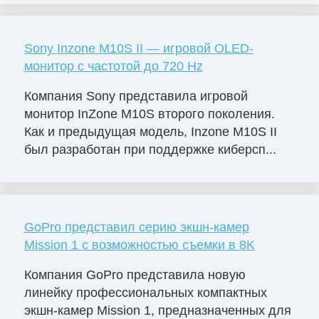
Sony Inzone M10S II — игровой OLED-
монитор с частотой до 720 Hz
Компания Sony представила игровой
монитор InZone M10S второго поколения.
Как и предыдущая модель, Inzone M10S II
был разработан при поддержке киберсп...
GoPro представил серию экшн-камер
Mission 1 с возможностью съемки в 8K
Компания GoPro представила новую
линейку профессиональных компактных
экшн-камер Mission 1, предназначенных для