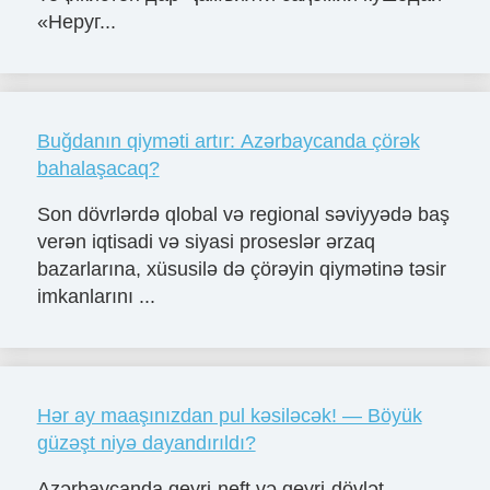
«Неруг...
Buğdanın qiyməti artır: Azərbaycanda çörək
bahalaşacaq?
Son dövrlərdə qlobal və regional səviyyədə baş
verən iqtisadi və siyasi proseslər ərzaq
bazarlarına, xüsusilə də çörəyin qiymətinə təsir
imkanlarını ...
Hər ay maaşınızdan pul kəsiləcək! — Böyük
güzəşt niyə dayandırıldı?
Azərbaycanda qeyri-neft və qeyri-dövlət