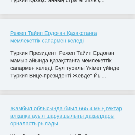
Түркия Қазақстанның стратегиялық...
Режеп Тайип Ердоған Қазақстанға
мемлекеттік сапармен келеді
Түркия Президенті Режеп Тайип Ердоған
мамыр айында Қазақстанға мемлекеттік
сапармен келеді. Бұл туралы Үкімет үйінде
Түркия Вице-президенті Жевдет Йы...
Жамбыл облысында биыл 665,4 мың гектар
алқапқа ауыл шаруашылығы дақылдары
орналастырылады