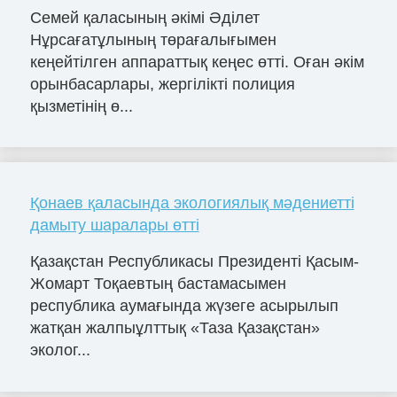
Семей қаласының әкімі Әділет
Нұрсағатұлының төрағалығымен
кеңейтілген аппараттық кеңес өтті. Оған әкім
орынбасарлары, жергілікті полиция
қызметінің ө...
Қонаев қаласында экологиялық мәдениетті
дамыту шаралары өтті
Қазақстан Республикасы Президенті Қасым-
Жомарт Тоқаевтың бастамасымен
республика аумағында жүзеге асырылып
жатқан жалпыұлттық «Таза Қазақстан»
эколог...