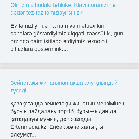
Əlinizin altındakı təhlükə: Klaviaturanızı nə
qədər tez-tez təmizləyirsiniz?
Ev təmizliyində hamam və mətbəx kimi
sahələrə göstərdiyimiz diqqəti, təəssüf ki, gün
ərzində daim istifadə etdiyimiz texnoloji
cihazlara göstərmirik....
Зейнетақы жинағынан ақша алу қиындай
түседі
Қазақстанда зейнетақы жинағын мерзімінен
бұрын пайдалану тәртібі бұрынғыдан да
қатаңдауы мүмкін, деп жазады
Ertenmedia.kz. Еңбек және халықты
әлеумет...