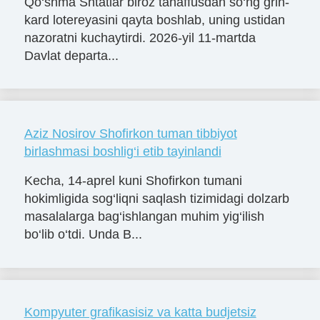
Qo‘shma Shtatlar biroz tanaffusdan so‘ng grin-
kard lotereyasini qayta boshlab, uning ustidan
nazoratni kuchaytirdi. 2026-yil 11-martda
Davlat departa...
Aziz Nosirov Shofirkon tuman tibbiyot
birlashmasi boshlig‘i etib tayinlandi
Kecha, 14-aprel kuni Shofirkon tumani
hokimligida sog‘liqni saqlash tizimidagi dolzarb
masalalarga bag‘ishlangan muhim yig‘ilish
bo‘lib o‘tdi. Unda B...
Kompyuter grafikasisiz va katta budjetsiz