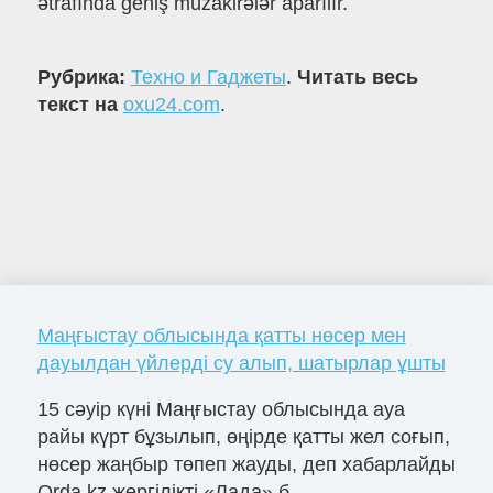
ətrafında geniş müzakirələr aparılır.
Рубрика:
Техно и Гаджеты
.
Читать весь
текст на
oxu24.com
.
Маңғыстау облысында қатты нөсер мен
дауылдан үйлерді су алып, шатырлар ұшты
15 сәуір күні Маңғыстау облысында ауа
райы күрт бұзылып, өңірде қатты жел соғып,
нөсер жаңбыр төпеп жауды, деп хабарлайды
Orda.kz жергілікті «Лада» б...