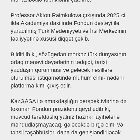
Professor Aktotı Raimkulova çıxışında 2025-ci
ildə Akademiya daxilində Fondun dəstəyi ilə
yaradılmış Türk Mədəniyyəti və İrsi Mərkəzinin
fəaliyyətinə xüsusi diqqət çəkib.
Bildirilib ki, sözügedən mərkəz türk dünyasının
ortaq mənəvi dəyərlərinin tədqiqi, tarixi
yaddaşın qorunması və gələcək nəsillərə
ötürülməsi istiqamətində mühüm elmi-mədəni
platforma kimi çıxış edir.
KazGASA ilə əməkdaşlığın perspektivlərinə də
toxunan Fondun prezidenti qeyd edib ki,
mövcud tərəfdaşlıq yalnız hazırkı layihələrlə
məhdudlaşmayacaq, gələcəkdə birgə elmi və
təhsil təşəbbüsləri daha da genişləndiriləcək.