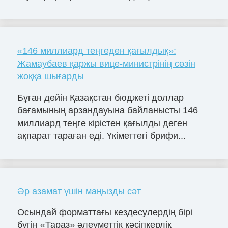
«146 миллиард теңгеден қағылдық»:
Жамаубаев қаржы вице-министрінің сөзін
жоққа шығарды
Бұған дейін Қазақстан бюджеті доллар
бағамының арзандауына байланысты 146
миллиард теңге кірістен қағылды деген
ақпарат тараған еді. Үкіметтегі брифи...
Әр азамат үшін маңызды сәт
Осындай форматтағы кездесулердің бірі
бүгін «Тараз» әлеуметтік кәсіпкерлік