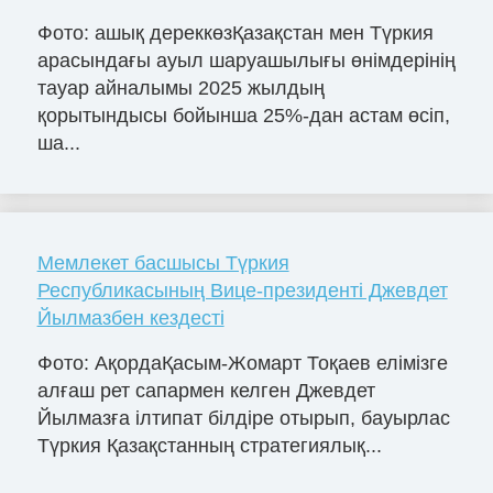
Фото: ашық дереккөзҚазақстан мен Түркия
арасындағы ауыл шаруашылығы өнімдерінің
тауар айналымы 2025 жылдың
қорытындысы бойынша 25%-дан астам өсіп,
ша...
Мемлекет басшысы Түркия
Республикасының Вице-президенті Джевдет
Йылмазбен кездесті
Фото: АқордаҚасым-Жомарт Тоқаев елімізге
алғаш рет сапармен келген Джевдет
Йылмазға ілтипат білдіре отырып, бауырлас
Түркия Қазақстанның стратегиялық...