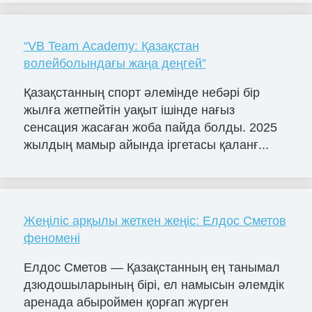
“VB Team Academy: Қазақстан
волейболындағы жаңа деңгей”
Қазақстанның спорт әлемінде небәрі бір
жылға жетпейтін уақыт ішінде нағыз
сенсация жасаған жоба пайда болды. 2025
жылдың мамыр айында іргетасы қаланғ...
Жеңіліс арқылы жеткен жеңіс: Елдос Сметов
феномені
Елдос Сметов — Қазақстанның ең танымал
дзюдошыларының бірі, ел намысын әлемдік
аренада абыроймен қорғап жүрген