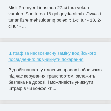
Misli Premyer Liqasında 27-ci tura yekun
vurulub. Son turda 16 qol qeydə alınıb. Əvvəlki
turlar üzrə məhsuldarlıq belədir: 1-ci tur - 13, 2-
ci tur - ...
Штраф за несвоєчасну заміну водійського
посвідчення: як уникнути покарання
Від обізнаності у власних правах і обов’язках
під час керування транспортом, залежить і
безпека на дорозі, і можливість уникнути
штрафів чи конфлікті...