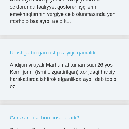
sektorunda fəaliyyət göstərən işçilərin
əməkhaqlarının vergiyə cəlb olunmasında yeni
mərhələ başlayıb. Belə k...
Urushga borgan oshpaz yigit qamaldi
Andijon viloyati Marhamat tuman sudi 26 yoshli
Komiljonni (ismi o‘zgartirilgan) xorijdagi harbiy
harakatlarda ishtirok etganlikda aybli deb topib,
oz...
Grin-kard qachon boshlanadi?