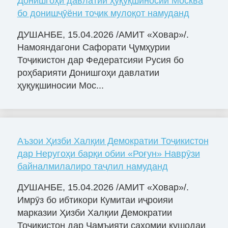
Донишгоҳи давлатии ҳуқуқшиносии Москва
бо донишҷӯёни тоҷик мулоқот намуданд
ДУШАНБЕ, 15.04.2026 /АМИТ «Ховар»/.
Намояндагони Сафорати Ҷумҳурии
Тоҷикистон дар Федератсияи Русия бо
роҳбарияти Донишгоҳи давлатии
ҳуқуқшиносии Мос...
Аъзои Ҳизби Халқии Демократии Тоҷикистон
дар Неругоҳи барқи обии «Роғун» Наврӯзи
байналмилалиро таҷлил намуданд
ДУШАНБЕ, 15.04.2026 /АМИТ «Ховар»/.
Имрӯз бо ибтикори Кумитаи иҷроияи
марказии Ҳизби Халқии Демократии
Тоҷикистон дар Ҷамъияти саҳомии кушодаи