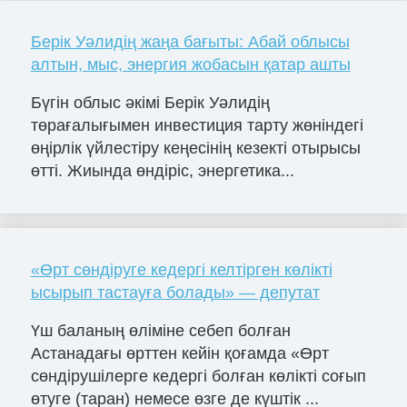
Берік Уәлидің жаңа бағыты: Абай облысы
алтын, мыс, энергия жобасын қатар ашты
Бүгін облыс әкімі Берік Уәлидің
төрағалығымен инвестиция тарту жөніндегі
өңірлік үйлестіру кеңесінің кезекті отырысы
өтті. Жиында өндіріс, энергетика...
«Өрт сөндіруге кедергі келтірген көлікті
ысырып тастауға болады» — депутат
Үш баланың өліміне себеп болған
Астанадағы өрттен кейін қоғамда «Өрт
сөндірушілерге кедергі болған көлікті соғып
өтуге (таран) немесе өзге де күштік ...