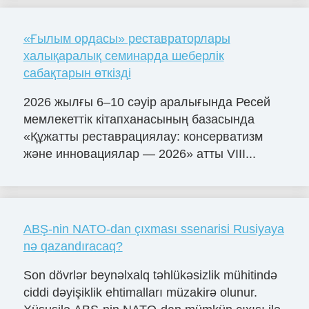
«Ғылым ордасы» реставраторлары
халықаралық семинарда шеберлік
сабақтарын өткізді
2026 жылғы 6–10 сәуір аралығында Ресей
мемлекеттік кітапханасының базасында
«Құжатты реставрациялау: консерватизм
және инновациялар — 2026» атты VIII...
ABŞ-nin NATO-dan çıxması ssenarisi Rusiyaya
nə qazandıracaq?
Son dövrlər beynəlxalq təhlükəsizlik mühitində
ciddi dəyişiklik ehtimalları müzakirə olunur.