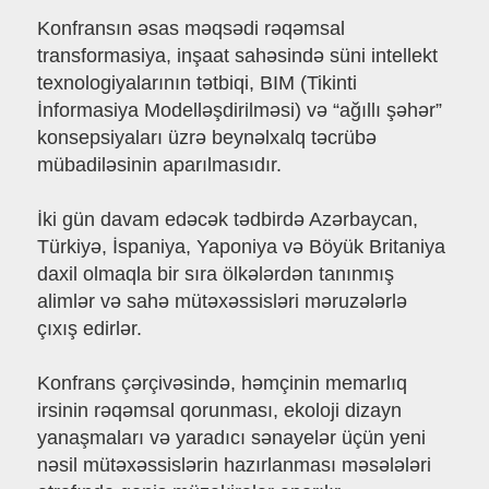
Konfransın əsas məqsədi rəqəmsal
transformasiya, inşaat sahəsində süni intellekt
texnologiyalarının tətbiqi, BIM (Tikinti
İnformasiya Modelləşdirilməsi) və “ağıllı şəhər”
konsepsiyaları üzrə beynəlxalq təcrübə
mübadiləsinin aparılmasıdır.
İki gün davam edəcək tədbirdə Azərbaycan,
Türkiyə, İspaniya, Yaponiya və Böyük Britaniya
daxil olmaqla bir sıra ölkələrdən tanınmış
alimlər və sahə mütəxəssisləri məruzələrlə
çıxış edirlər.
Konfrans çərçivəsində, həmçinin memarlıq
irsinin rəqəmsal qorunması, ekoloji dizayn
yanaşmaları və yaradıcı sənayelər üçün yeni
nəsil mütəxəssislərin hazırlanması məsələləri