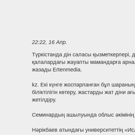
22:22, 16 Апр.
Түркістанда дін саласы қызметкерлері,
қалалардағы жауапты мамандарға арналғ
жазады Ertenmedia.
kz. Екі күнге жоспарланған бұл шараның
біліктілігін көтеру, жастарды жат дін
жетілдіру.
Семинардың ашылуында облыс әкімінің
Нәрікбаев атындағы университеттің «И