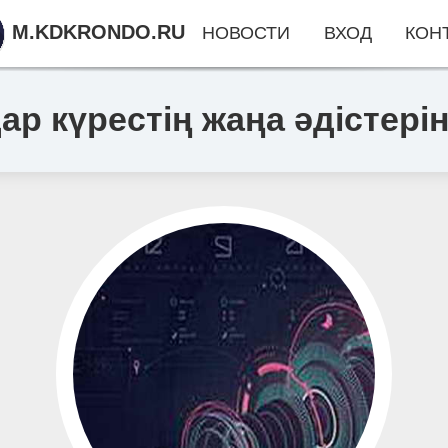
M.KDKRONDO.RU
НОВОСТИ
ВХОД
КОН
ар күрестің жаңа әдістер