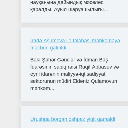
науқанына дайындық мәселесі
қаралды. Ауыл шаруашылығы...
İradə Aşumova ilə tələbəsi məhkəməyə
məcburi gətirildi
Bakı Şəhər Gənclər və İdman Baş
İdarəsinin sabiq rəisi Raqif Abbasov və
eyni idarənin maliyyə-iqtisadiyyat
sektorunun müdiri Eldəniz Qulamovun
məhkəm...
Urushga borgan oshpaz yigit qamaldi