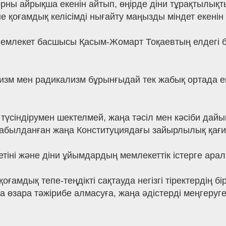
орны айрықша екенін айтып, өңірде діни тұрақтылық
қоғамдық келісімді нығайту маңызды міндет екенін ж
Мемлекет басшысы Қасым-Жомарт Тоқаевтың елдегі б
мизм мен радикализм бұрынғыдай тек жабық ортада ем
түсіндірумен шектелмей, жаңа тәсіл мен кәсіби дай
былданған жаңа Конституциядағы зайырлылық қағид
етіні және діни ұйымдардың мемлекеттік істерге ара
қоғамдық тепе-теңдікті сақтауда негізгі тіректердің б
 өзара тәжірибе алмасуға, жаңа әдістерді меңгеру