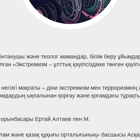
 дінтанушы және теолог мамандар, білім беру ұйымд
ан «Экстремизм – ұлттық қауіпсіздікке төнген қауіп
 негізгі мақсаты – діни экстремизм мен терроризмні
и ағымдардың ықпалынан қорғау және қоғамдағы тұра
 орынбасары Ертай Алтаев пен М.
слам және қазақ құқығы орталығының» басшысы Асқар