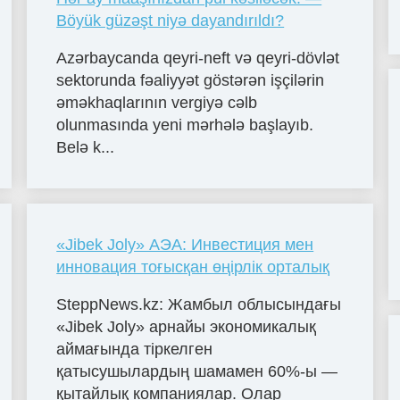
Böyük güzəşt niyə dayandırıldı?
Azərbaycanda qeyri-neft və qeyri-dövlət
sektorunda fəaliyyət göstərən işçilərin
əməkhaqlarının vergiyə cəlb
olunmasında yeni mərhələ başlayıb.
Belə k...
«Jibek Joly» АЭА: Инвестиция мен
инновация тоғысқан өңірлік орталық
SteppNews.kz: Жамбыл облысындағы
«Jibek Joly» арнайы экономикалық
аймағында тіркелген
қатысушылардың шамамен 60%-ы —
қытайлық компаниялар. Олар