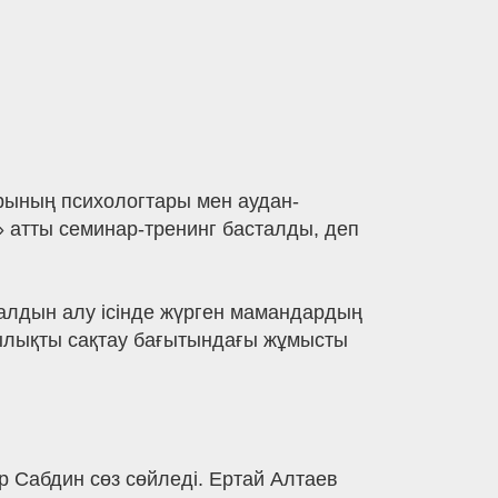
арының психологтары мен аудан-
» атты семинар-тренинг басталды, деп
ң алдын алу ісінде жүрген мамандардың
қтылықты сақтау бағытындағы жұмысты
 Сабдин сөз сөйледі. Ертай Алтаев