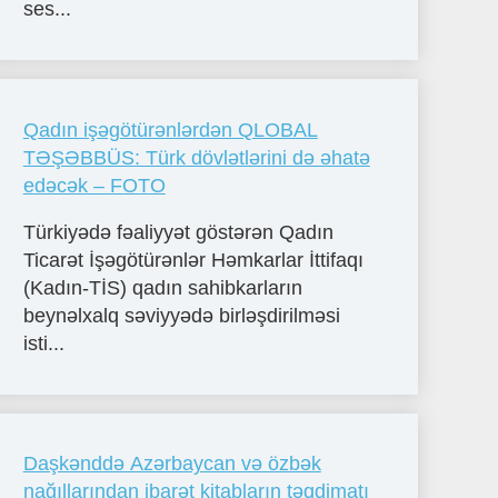
ses...
Qadın işəgötürənlərdən QLOBAL
TƏŞƏBBÜS: Türk dövlətlərini də əhatə
edəcək – FOTO
Türkiyədə fəaliyyət göstərən Qadın
Ticarət İşəgötürənlər Həmkarlar İttifaqı
(Kadın-TİS) qadın sahibkarların
beynəlxalq səviyyədə birləşdirilməsi
isti...
Daşkənddə Azərbaycan və özbək
nağıllarından ibarət kitabların təqdimatı