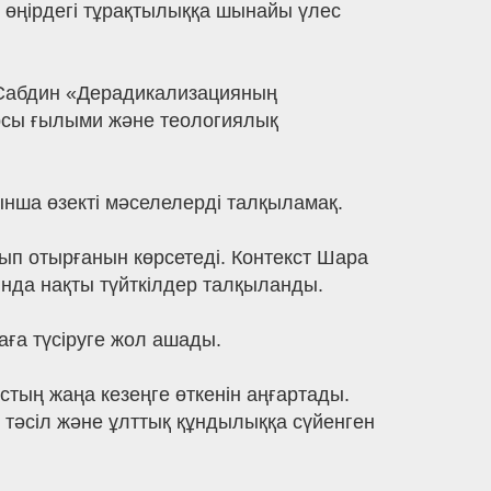
 өңірдегі тұрақтылыққа шынайы үлес
 Сабдин «Дерадикализацияның
рсы ғылыми және теологиялық
ынша өзекті мәселелерді талқыламақ.
ып отырғанын көрсетеді. Контекст Шара
да нақты түйткілдер талқыланды.
ға түсіруге жол ашады.
стың жаңа кезеңге өткенін аңғартады.
қ тәсіл және ұлттық құндылыққа сүйенген