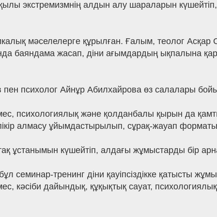
қылы экстремизмнің алдын алу шараларын күшейтіп,
икалық мәселелерге құрылған. Ғалым, теолог Асқар
нда баяндама жасап, діни ағымдардың ықпалына қа
ев пен психолог Айнұр Абилхайрова өз салалары бой
мес, психологиялық және қолданбалы қырын да қамт
ікір алмасу ұйымдастырылып, сұрақ-жауап форматын
ақ ұстанымын күшейтіп, алдағы жұмыстарды бір арна
ұл семинар-тренинг діни қауіпсіздікке қатысты жұмы
ес, кәсіби дайындық, құқықтық сауат, психологиялы