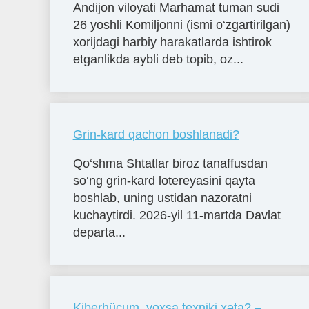
Andijon viloyati Marhamat tuman sudi
26 yoshli Komiljonni (ismi o‘zgartirilgan)
xorijdagi harbiy harakatlarda ishtirok
etganlikda aybli deb topib, oz...
Grin-kard qachon boshlanadi?
Qo‘shma Shtatlar biroz tanaffusdan
so‘ng grin-kard lotereyasini qayta
boshlab, uning ustidan nazoratni
kuchaytirdi. 2026-yil 11-martda Davlat
departa...
Kiberhücum, yoxsa texniki xəta? –