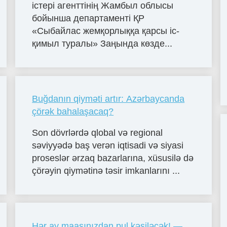
істері агенттінің Жамбыл облысы
бойынша департаменті ҚР
«Сыбайлас жемқорлыққа қарсы іс-
қимыл туралы» Заңында көзде...
Buğdanın qiyməti artır: Azərbaycanda
çörək bahalaşacaq?
Son dövrlərdə qlobal və regional
səviyyədə baş verən iqtisadi və siyasi
proseslər ərzaq bazarlarına, xüsusilə də
çörəyin qiymətinə təsir imkanlarını ...
Hər ay maaşınızdan pul kəsiləcək! —