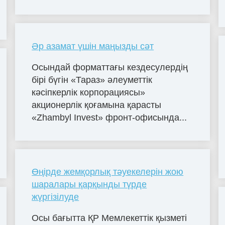
Әр азамат үшін маңызды сәт
Осындай форматтағы кездесулердің
бірі бүгін «Тараз» әлеуметтік
кәсіпкерлік корпорациясы»
акционерлік қоғамына қарасты
«Zhambyl Invest» фронт-офисында...
Өңірде жемқорлық тәуекелерін жою
шаралары қарқынды түрде
жүргізілуде
Осы бағытта ҚР Мемлекеттік қызметі