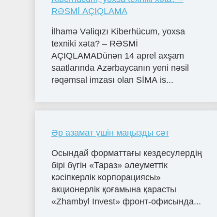
RƏSMİ AÇIQLAMA
İlhamə Vəliqızı Kiberhücum, yoxsa
texniki xəta? – RƏSMİ
AÇIQLAMADünən 14 aprel axşam
saatlarında Azərbaycanın yeni nəsil
rəqəmsal imzası olan SİMA is...
Әр азамат үшін маңызды сәт
Осындай форматтағы кездесулердің
бірі бүгін «Тараз» әлеуметтік
кәсіпкерлік корпорациясы»
акционерлік қоғамына қарасты
«Zhambyl Invest» фронт-офисында...