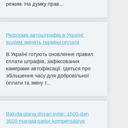
режим. На думку прав...
Реформа автоштрафів в Україні:
водіям змінять терміни оплати
В Україні готують оновлення правил
сплати штрафів, зафіксованих
камерами автофіксації. Ідеться про
збільшення часу для добровільної
оплати та зміну т...
Bakıda plana düşən evlər: 1500-dən
3500 manata qədər kompensasiya