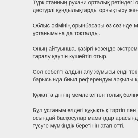
Түркістанның рухани орталық ретіндегі 
дәстүрлі құндылықтарды орнықтыру және 
Облыс әкімінің орынбасары өз сөзінде 
ұстанымына да тоқталды.
Оның айтуынша, қазіргі кезеңде экстре
таралу қаупін күшейтіп отыр.
Сол себепті алдын алу жұмысы енді тек 
барысында биыл референдум арқылы қа
Құжатта діннің мемлекеттен толық бөлін
Бұл ұстаным елдегі құқықтық тәртіп пен 
осындай басқосулар мамандар арасында
түсуге мүмкіндік беретінін атап өтті.