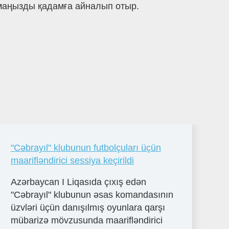
н маңызды қадамға айналып отыр.
"Cəbrayıl" klubunun futbolçuları üçün
maarifləndirici sessiya keçirildi
Azərbaycan I Liqasıda çıxış edən
"Cəbrayıl" klubunun əsas komandasının
üzvləri üçün danışılmış oyunlara qarşı
mübarizə mövzusunda maarifləndirici