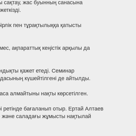
ты сақтау, жас буынның санасына
еткізді.
ірлік пен тұрақтылыққа қатысты
ес, ақпараттық кеңістік арқылы да
ындықты қажет етеді. Семинар
асының күшейтілгені де айтылды.
ласа алмайтыны нақты көрсетілген.
ірі ретінде бағаланып отыр. Ертай Алтаев
ге және саладағы жұмысты нақтылай