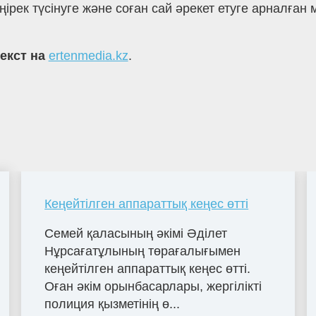
еңірек түсінуге және соған сай әрекет етуге арналға
текст на
ertenmedia.kz
.
Кеңейтілген аппараттық кеңес өтті
Семей қаласының әкімі Әділет
Нұрсағатұлының төрағалығымен
кеңейтілген аппараттық кеңес өтті.
Оған әкім орынбасарлары, жергілікті
полиция қызметінің ө...