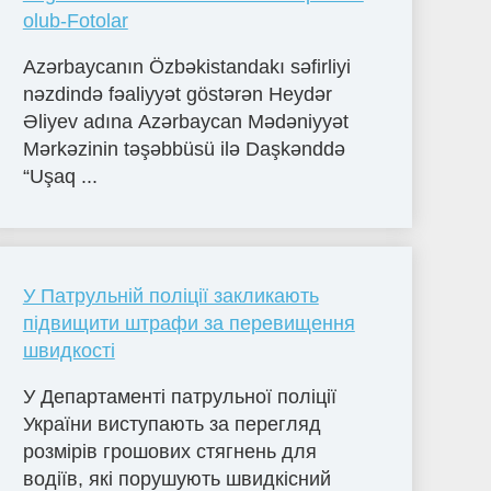
olub-Fotolar
Azərbaycanın Özbəkistandakı səfirliyi
nəzdində fəaliyyət göstərən Heydər
Əliyev adına Azərbaycan Mədəniyyət
Mərkəzinin təşəbbüsü ilə Daşkənddə
“Uşaq ...
У Патрульній поліції закликають
підвищити штрафи за перевищення
швидкості
У Департаменті патрульної поліції
України виступають за перегляд
розмірів грошових стягнень для
водіїв, які порушують швидкісний