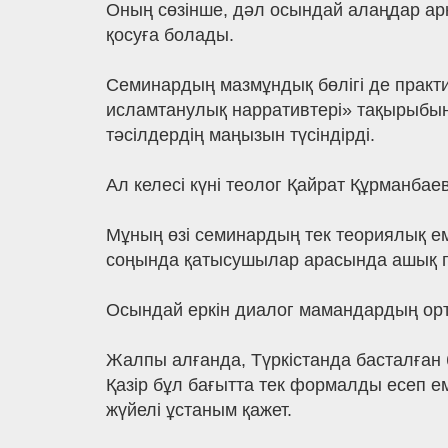
Оның сөзінше, дәл осындай алаңдар ар
қосуға болады.
Семинардың мазмұндық бөлігі де практ
исламтанулық нарративтері» тақырыбы
тәсілдердің маңызын түсіндірді.
Ал келесі күні теолог Қайрат Құрманба
Мұның өзі семинардың тек теориялық е
соңында қатысушылар арасында ашық п
Осындай еркін диалог мамандардың орт
Жалпы алғанда, Түркістанда басталған б
Қазір бұл бағытта тек формалды есеп ем
жүйелі ұстаным қажет.