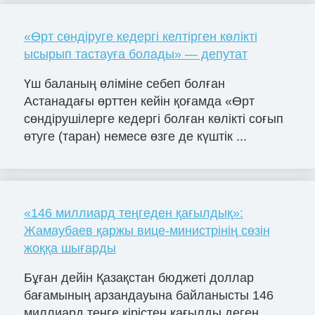
«Өрт сөндіруге кедергі келтірген көлікті
ысырып тастауға болады» — депутат
Үш баланың өліміне себеп болған
Астанадағы өрттен кейін қоғамда «Өрт
сөндірушілерге кедергі болған көлікті соғып
өтуге (таран) немесе өзге де күштік ...
«146 миллиард теңгеден қағылдық»:
Жамаубаев қаржы вице-министрінің сөзін
жоққа шығарды
Бұған дейін Қазақстан бюджеті доллар
бағамының арзандауына байланысты 146
миллиард теңге кірістен қағылды деген