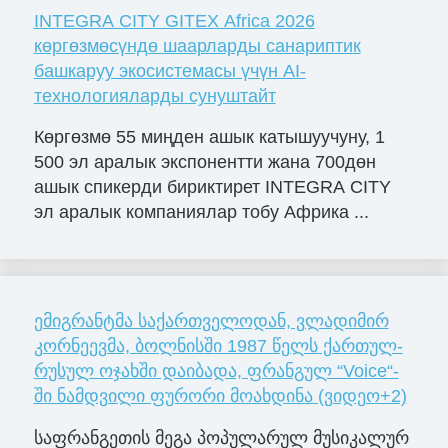
INTEGRA CITY GITEX Africa 2026
көргөзмөсүндө шаарларды санариптик
башкаруу экосистемасы үчүн AI-
технологияларды сунуштайт
Көргөзмө 55 миңден ашык катышуучуну, 1
500 эл аралык экспонентти жана 700дөн
ашык спикерди бириктирет INTEGRA CITY
эл аралык компаниялар тобу Африка ...
ემიგრანტმა საქართველოდან, ვლა­დი­მირ
კორ­ნე­ევმა, ბოლ­ნის­ში 1987 წელს ქარ­თულ-
რუ­სულ ოჯახ­ში და­ი­ბა­და, ფრანგულ “Voice“-
ში ნამდვილი ფურორი მოახდინა (ვიდეო+2)
საფ­რან­გე­თის მეგა პო­პუ­ლა­რულ მუ­სი­კა­ლურ