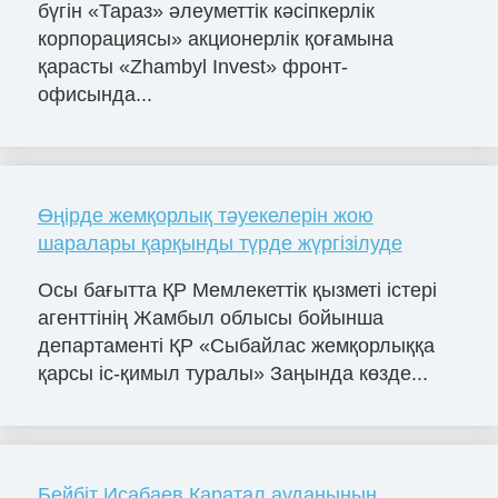
бүгін «Тараз» әлеуметтік кәсіпкерлік
корпорациясы» акционерлік қоғамына
қарасты «Zhambyl Invest» фронт-
офисында...
Өңірде жемқорлық тәуекелерін жою
шаралары қарқынды түрде жүргізілуде
Осы бағытта ҚР Мемлекеттік қызметі істері
агенттінің Жамбыл облысы бойынша
департаменті ҚР «Сыбайлас жемқорлыққа
қарсы іс-қимыл туралы» Заңында көзде...
Бейбіт Исабаев Қаратал ауданының