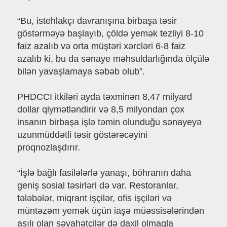
“Bu, istehlakçı davranışına birbaşa təsir
göstərməyə başlayıb, çöldə yemək tezliyi 8-10
faiz azalıb və orta müştəri xərcləri 6-8 faiz
azalıb ki, bu da sənaye məhsuldarlığında ölçülə
bilən yavaşlamaya səbəb olub”.
PHDCCI itkiləri ayda təxminən 8,47 milyard
dollar qiymətləndirir və 8,5 milyondan çox
insanın birbaşa işlə təmin olunduğu sənayeyə
uzunmüddətli təsir göstərəcəyini
proqnozlaşdırır.
“İşlə bağlı fasilələrlə yanaşı, böhranın daha
geniş sosial təsirləri də var. Restoranlar,
tələbələr, miqrant işçilər, ofis işçiləri və
müntəzəm yemək üçün iaşə müəssisələrindən
asılı olan səyahətçilər də daxil olmaqla