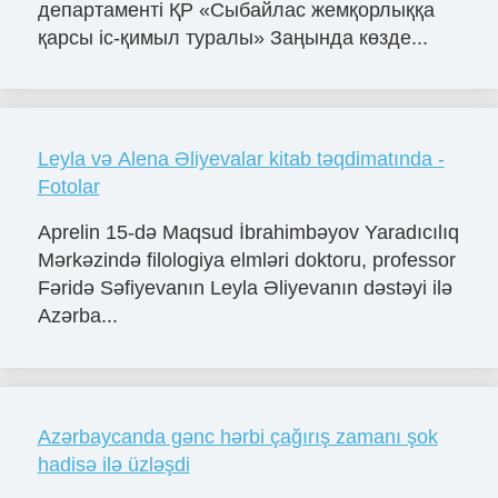
департаменті ҚР «Сыбайлас жемқорлыққа
қарсы іс-қимыл туралы» Заңында көзде...
Leyla və Alena Əliyevalar kitab təqdimatında -
Fotolar
Aprelin 15-də Maqsud İbrahimbəyov Yaradıcılıq
Mərkəzində filologiya elmləri doktoru, professor
Fəridə Səfiyevanın Leyla Əliyevanın dəstəyi ilə
Azərba...
Azərbaycanda gənc hərbi çağırış zamanı şok
hadisə ilə üzləşdi