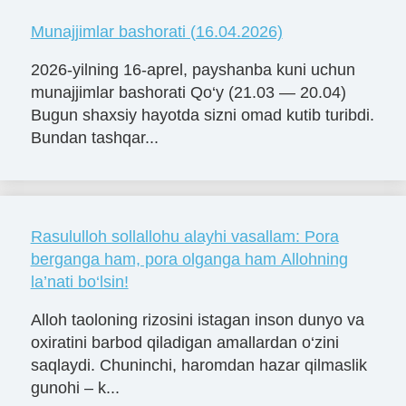
Munajjimlar bashorati (16.04.2026)
2026-yilning 16-aprel, payshanba kuni uchun
munajjimlar bashorati Qo‘y (21.03 — 20.04)
Bugun shaxsiy hayotda sizni omad kutib turibdi.
Bundan tashqar...
Rasululloh sollallohu alayhi vasallam: Pora
berganga ham, pora olganga ham Allohning
la’nati bo‘lsin!
Alloh taoloning rizosini istagan inson dunyo va
oxiratini barbod qiladigan amallardan o‘zini
saqlaydi. Chuninchi, haromdan hazar qilmaslik
gunohi – k...