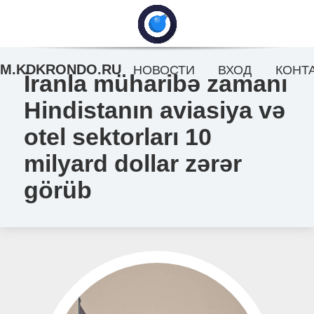
M.KDKRONDO.RU
НОВОСТИ
ВХОД
КОНТ
İranla müharibə zamanı
Hindistanın aviasiya və
otel sektorları 10
milyard dollar zərər
görüb