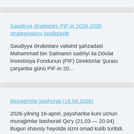
Səudiyyə Ərəbistanı PIF-in 2026-2030
strategiyasını təsdiqləyib
Səudiyyə Ərəbistanı vəliəhd şahzadəsi
Məhəmməd bin Salmanın sədrliyi ilə Dövlət
İnvestisiya Fondunun (PIF) Direktorlar Şurası
çərşənbə günü PIF-in 20...
Munajjimlar bashorati (16.04.2026)
2026-yilning 16-aprel, payshanba kuni uchun
munajjimlar bashorati Qo‘y (21.03 — 20.04)
Bugun shaxsiy hayotda sizni omad kutib turibdi.