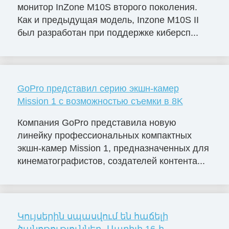
монитор InZone M10S второго поколения.
Как и предыдущая модель, Inzone M10S II
был разработан при поддержке киберсп...
GoPro представил серию экшн-камер
Mission 1 с возможностью съемки в 8K
Компания GoPro представила новую
линейку профессиональных компактных
экшн-камер Mission 1, предназначенных для
кинематографистов, создателей контента...
Կույսերին սպասվում են հաճելի