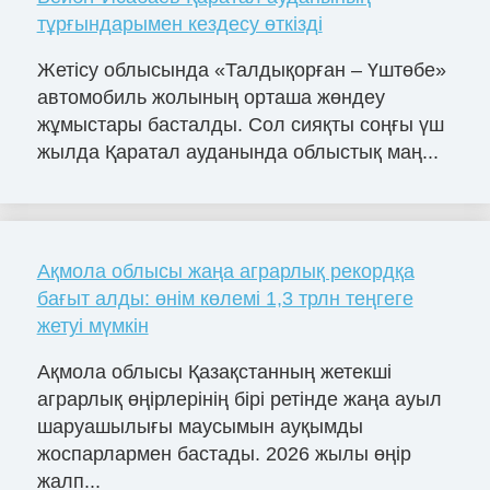
тұрғындарымен кездесу өткізді
Жетісу облысында «Талдықорған – Үштөбе»
автомобиль жолының орташа жөндеу
жұмыстары басталды. Сол сияқты соңғы үш
жылда Қаратал ауданында облыстық маң...
Ақмола облысы жаңа аграрлық рекордқа
бағыт алды: өнім көлемі 1,3 трлн теңгеге
жетуі мүмкін
Ақмола облысы Қазақстанның жетекші
аграрлық өңірлерінің бірі ретінде жаңа ауыл
шаруашылығы маусымын ауқымды
жоспарлармен бастады. 2026 жылы өңір
жалп...