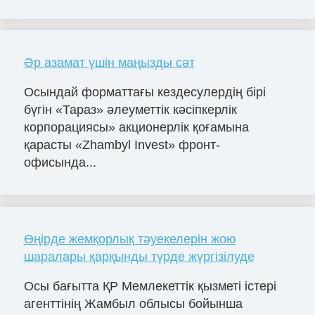
Әр азамат үшін маңызды сәт
Осындай форматтағы кездесулердің бірі
бүгін «Тараз» әлеуметтік кәсіпкерлік
корпорациясы» акционерлік қоғамына
қарасты «Zhambyl Invest» фронт-
офисында...
Өңірде жемқорлық тәуекелерін жою
шаралары қарқынды түрде жүргізілуде
Осы бағытта ҚР Мемлекеттік қызметі істері
агенттінің Жамбыл облысы бойынша