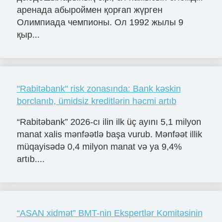
аренада абыроймен қорғап жүрген
Олимпиада чемпионы. Ол 1992 жылы 9
қыр...
"Rabitəbank" risk zonasında: Bank kəskin
borclanıb, ümidsiz kreditlərin həcmi artıb
“Rabitəbank” 2026-cı ilin ilk üç ayını 5,1 milyon
manat xalis mənfəətlə başa vurub. Mənfəət illik
müqayisədə 0,4 milyon manat və ya 9,4%
artıb....
“ASAN xidmət” BMT-nin Ekspertlər Komitəsinin