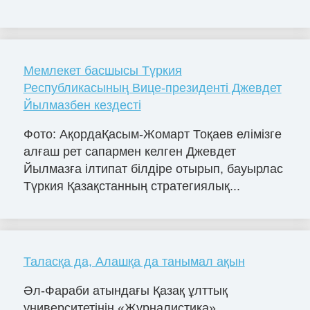
Мемлекет басшысы Түркия
Республикасының Вице-президенті Джевдет
Йылмазбен кездесті
Фото: АқордаҚасым-Жомарт Тоқаев елімізге
алғаш рет сапармен келген Джевдет
Йылмазға ілтипат білдіре отырып, бауырлас
Түркия Қазақстанның стратегиялық...
Таласқа да, Алашқа да танымал ақын
Әл-Фараби атындағы Қазақ ұлттық
университетінің «Журналистика»