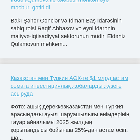
məcburi gətirildi
Bakı Şəhər Gənclər və İdman Baş İdarəsinin
sabiq rəisi Raqif Abbasov və eyni idarənin
maliyyə-iqtisadiyyat sektorunun müdiri Eldəniz
Qulamovun məhkəm...
Қазақстан мен Түркия АӨК-те $1 млрд астам
сомаға инвестициялық жобаларды жүзеге
асыруда
Фото: ашық дереккөзҚазақстан мен Түркия
арасындағы ауыл шаруашылығы өнімдерінің
тауар айналымы 2025 жылдың
қорытындысы бойынша 25%-дан астам өсіп,
ша...