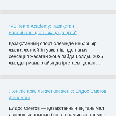
“VB Team Academy: Қазақстан
волейболындағы жаңа деңгей”
Қазақстанның спорт әлемінде небәрі бір
жылға жетпейтін уақыт ішінде нағыз
сенсация жасаған жоба пайда болды. 2025
жылдың мамыр айында іргетасы қаланғ...
Жеңіліс арқылы жеткен жеңіс: Елдос Сметов
феномені
Елдос Сметов — Қазақстанның ең танымал
дзюдошыларының бірі, ел намысын әлемдік