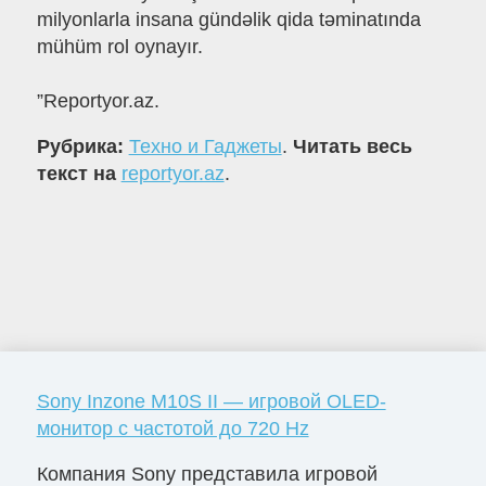
milyonlarla insana gündəlik qida təminatında
mühüm rol oynayır.
”Reportyor.az.
Рубрика:
Техно и Гаджеты
.
Читать весь
текст на
reportyor.az
.
Sony Inzone M10S II — игровой OLED-
монитор с частотой до 720 Hz
Компания Sony представила игровой