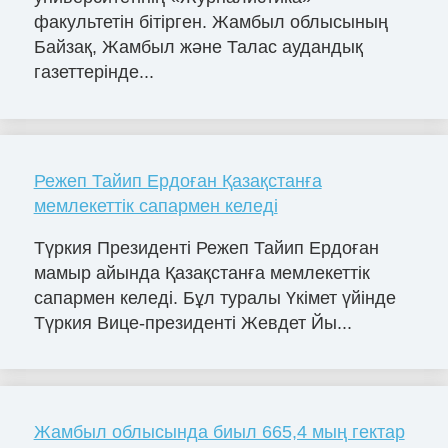
факультетін бітірген. Жамбыл облысының
Байзақ, Жамбыл және Талас аудандық
газеттерінде...
Режеп Тайип Ердоған Қазақстанға
мемлекеттік сапармен келеді
Түркия Президенті Режеп Тайип Ердоған
мамыр айында Қазақстанға мемлекеттік
сапармен келеді. Бұл туралы Үкімет үйінде
Түркия Вице-президенті Жевдет Йы...
Жамбыл облысында биыл 665,4 мың гектар