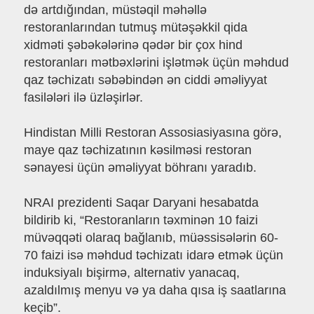
də artdığından, müstəqil məhəllə
restoranlarından tutmuş mütəşəkkil qida
xidməti şəbəkələrinə qədər bir çox hind
restoranları mətbəxlərini işlətmək üçün məhdud
qaz təchizatı səbəbindən ən ciddi əməliyyat
fasilələri ilə üzləşirlər.
Hindistan Milli Restoran Assosiasiyasına görə,
maye qaz təchizatının kəsilməsi restoran
sənayesi üçün əməliyyat böhranı yaradıb.
NRAI prezidenti Saqar Daryani hesabatda
bildirib ki, “Restoranların təxminən 10 faizi
müvəqqəti olaraq bağlanıb, müəssisələrin 60-
70 faizi isə məhdud təchizatı idarə etmək üçün
induksiyalı bişirmə, alternativ yanacaq,
azaldılmış menyu və ya daha qısa iş saatlarına
keçib”.