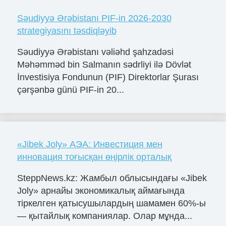
Səudiyyə Ərəbistanı PIF-in 2026-2030
strategiyasını təsdiqləyib
Səudiyyə Ərəbistanı vəliəhd şahzadəsi
Məhəmməd bin Salmanın sədrliyi ilə Dövlət
İnvestisiya Fondunun (PIF) Direktorlar Şurası
çərşənbə günü PIF-in 20...
«Jibek Joly» АЭА: Инвестиция мен
инновация тоғысқан өңірлік орталық
SteppNews.kz: Жамбыл облысындағы «Jibek
Joly» арнайы экономикалық аймағында
тіркелген қатысушылардың шамамен 60%-ы
— қытайлық компаниялар. Олар мұнда...