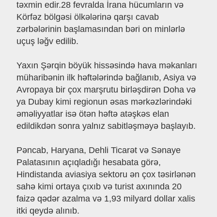
təxmin edir.28 fevralda İrana hücumların və
Körfəz bölgəsi ölkələrinə qarşı cavab
zərbələrinin başlamasından bəri on minlərlə
uçuş ləğv edilib.
Yaxın Şərqin böyük hissəsində hava məkanları
müharibənin ilk həftələrində bağlanıb, Asiya və
Avropaya bir çox marşrutu birləşdirən Doha və
ya Dubay kimi regionun əsas mərkəzlərindəki
əməliyyatlar isə ötən həftə atəşkəs elan
edildikdən sonra yalnız sabitləşməyə başlayıb.
Pəncab, Haryana, Dehli Ticarət və Sənaye
Palatasının açıqladığı hesabata görə,
Hindistanda aviasiya sektoru ən çox təsirlənən
sahə kimi ortaya çıxıb və turist axınında 20
faizə qədər azalma və 1,93 milyard dollar xalis
itki qeydə alınıb.