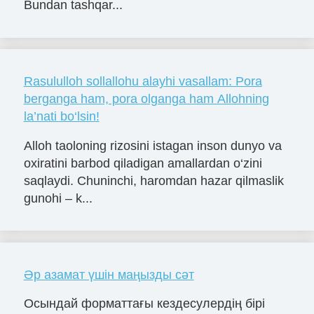
Bundan tashqar...
Rasululloh sollallohu alayhi vasallam: Pora
berganga ham, pora olganga ham Allohning
la’nati bo‘lsin!
Alloh taoloning rizosini istagan inson dunyo va
oxiratini barbod qiladigan amallardan o‘zini
saqlaydi. Chuninchi, haromdan hazar qilmaslik
gunohi – k...
Әр азамат үшін маңызды сәт
Осындай форматтағы кездесулердің бірі