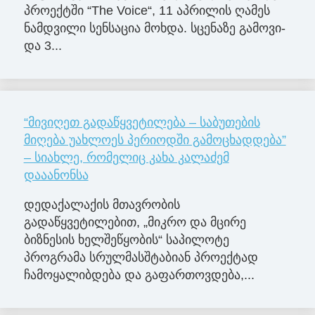
პრო­ექ­ტში “The Voice“, 11 აპ­რი­ლის ღა­მეს
ნამ­დვი­ლი სენ­სა­ცია მოხ­და. სცე­ნა­ზე გა­მო­ვი­
და 3...
“მივიღეთ გადაწყვეტილება – საბუთების
მიღება უახლოეს პერიოდში გამოცხადდება”
– სიახლე, რომელიც კახა კალაძემ
დააანონსა
დედაქალაქის მთავრობის
გადაწყვეტილებით, „მიკრო და მცირე
ბიზნესის ხელშეწყობის“ საპილოტე
პროგრამა სრულმასშტაბიან პროექტად
ჩამოყალიბდება და გაფართოვდება,...