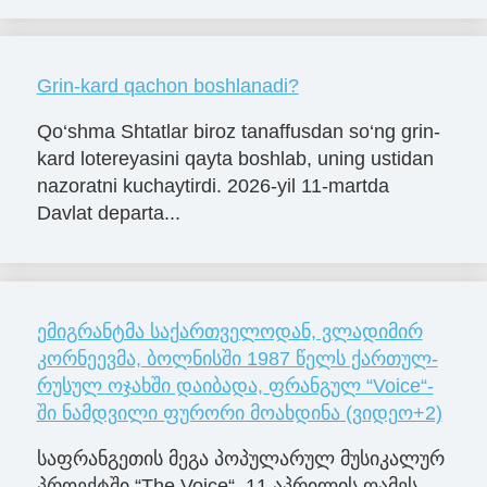
Grin-kard qachon boshlanadi?
Qo‘shma Shtatlar biroz tanaffusdan so‘ng grin-
kard lotereyasini qayta boshlab, uning ustidan
nazoratni kuchaytirdi. 2026-yil 11-martda
Davlat departa...
ემიგრანტმა საქართველოდან, ვლა­დი­მირ
კორ­ნე­ევმა, ბოლ­ნის­ში 1987 წელს ქარ­თულ-
რუ­სულ ოჯახ­ში და­ი­ბა­და, ფრანგულ “Voice“-
ში ნამდვილი ფურორი მოახდინა (ვიდეო+2)
საფ­რან­გე­თის მეგა პო­პუ­ლა­რულ მუ­სი­კა­ლურ
პრო­ექ­ტში “The Voice“, 11 აპ­რი­ლის ღა­მეს