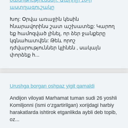
ծանոթություններ․ Ապրիլի 16-ի
աստղագուշակը
Խոյ: Օրվա առաջին կեսին
հնարավորինս շատ աշխատեք: Կարող
եք համոզված լինել, որ ձեր ջանքերը
կգնահատվեն: Թեև որոշ
դժվարություններ կլինեն , սակայն
փորձեք հ...
Urushga borgan oshpaz yigit qamaldi
Andijon viloyati Marhamat tuman sudi 26 yoshli
Komiljonni (ismi o‘zgartirilgan) xorijdagi harbiy
harakatlarda ishtirok etganlikda aybli deb topib,
oz...