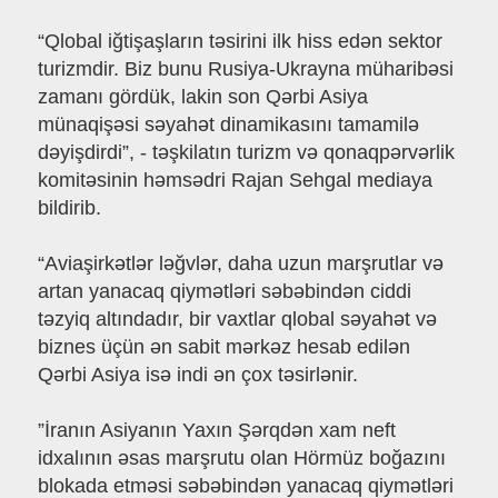
“Qlobal iğtişaşların təsirini ilk hiss edən sektor
turizmdir. Biz bunu Rusiya-Ukrayna müharibəsi
zamanı gördük, lakin son Qərbi Asiya
münaqişəsi səyahət dinamikasını tamamilə
dəyişdirdi”, - təşkilatın turizm və qonaqpərvərlik
komitəsinin həmsədri Rajan Sehgal mediaya
bildirib.
“Aviaşirkətlər ləğvlər, daha uzun marşrutlar və
artan yanacaq qiymətləri səbəbindən ciddi
təzyiq altındadır, bir vaxtlar qlobal səyahət və
biznes üçün ən sabit mərkəz hesab edilən
Qərbi Asiya isə indi ən çox təsirlənir.
”İranın Asiyanın Yaxın Şərqdən xam neft
idxalının əsas marşrutu olan Hörmüz boğazını
blokada etməsi səbəbindən yanacaq qiymətləri