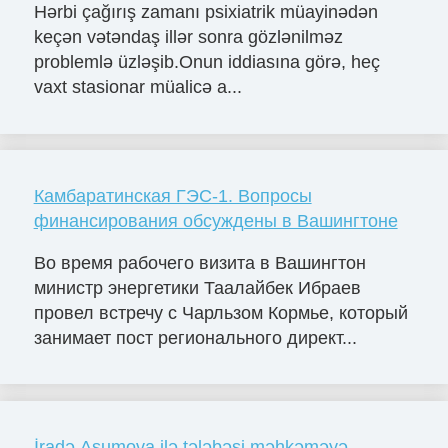
Hərbi çağırış zamanı psixiatrik müayinədən
keçən vətəndaş illər sonra gözlənilməz
problemlə üzləşib.Onun iddiasına görə, heç
vaxt stasionar müalicə a...
Камбаратинская ГЭС-1. Вопросы
финансирования обсуждены в Вашингтоне
Во время рабочего визита в Вашингтон
министр энергетики Таалайбек Ибраев
провел встречу с Чарльзом Кормье, который
занимает пост регионального директ...
İradə Aşumova ilə tələbəsi məhkəməyə