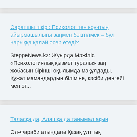
Сарапшы пікірі: Психолог пен коучтың
айырмашылығы заңмен бекітілмек – бұл
нарыққа қалай әсер етеді?
SteppeNews.kz: Жуырда Мәжіліс
«Психологиялық қызмет туралы» заң
жобасын бірінші оқылымда мақұлдады.
Құжат мамандардың біліміне, кәсіби деңгейі
мен эт...
Таласқа да, Алашқа да танымал ақын
Әл-Фараби атындағы Қазақ ұлттық