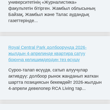
университетінің «Журналистика»
факультетін бітірген. Жамбыл облысының
Байзақ, Жамбыл және Талас аудандық
газеттерінде...
Royal Central Park долбоорунда 2026-
жылдын 4-апрелинде квартира сатуу
боюнча келишимдердин тез өсүшү
Суроо-талап өсүүдө, сатып алуучулар
активдүү: долбоор рынок жанданып жаткан
шартта позициясын бекемдөйт 2026-жылдын
4-апрели девелопер RCA Living тар...