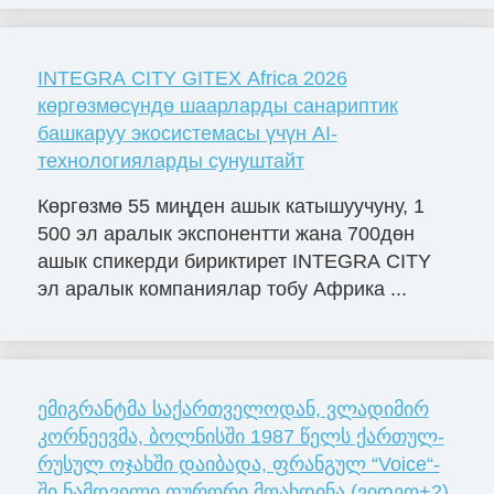
INTEGRA CITY GITEX Africa 2026
көргөзмөсүндө шаарларды санариптик
башкаруу экосистемасы үчүн AI-
технологияларды сунуштайт
Көргөзмө 55 миңден ашык катышуучуну, 1
500 эл аралык экспонентти жана 700дөн
ашык спикерди бириктирет INTEGRA CITY
эл аралык компаниялар тобу Африка ...
ემიგრანტმა საქართველოდან, ვლა­დი­მირ
კორ­ნე­ევმა, ბოლ­ნის­ში 1987 წელს ქარ­თულ-
რუ­სულ ოჯახ­ში და­ი­ბა­და, ფრანგულ “Voice“-
ში ნამდვილი ფურორი მოახდინა (ვიდეო+2)