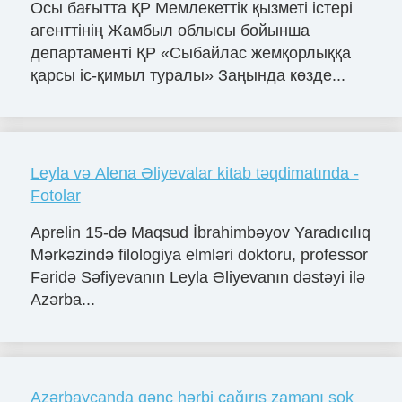
Осы бағытта ҚР Мемлекеттік қызметі істері
агенттінің Жамбыл облысы бойынша
департаменті ҚР «Сыбайлас жемқорлыққа
қарсы іс-қимыл туралы» Заңында көзде...
Leyla və Alena Əliyevalar kitab təqdimatında -
Fotolar
Aprelin 15-də Maqsud İbrahimbəyov Yaradıcılıq
Mərkəzində filologiya elmləri doktoru, professor
Fəridə Səfiyevanın Leyla Əliyevanın dəstəyi ilə
Azərba...
Azərbaycanda gənc hərbi çağırış zamanı şok