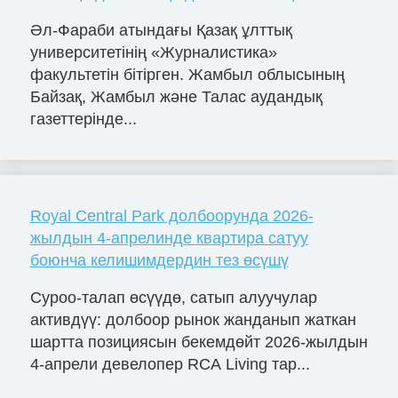
Әл-Фараби атындағы Қазақ ұлттық
университетінің «Журналистика»
факультетін бітірген. Жамбыл облысының
Байзақ, Жамбыл және Талас аудандық
газеттерінде...
Royal Central Park долбоорунда 2026-
жылдын 4-апрелинде квартира сатуу
боюнча келишимдердин тез өсүшү
Суроо-талап өсүүдө, сатып алуучулар
активдүү: долбоор рынок жанданып жаткан
шартта позициясын бекемдөйт 2026-жылдын
4-апрели девелопер RCA Living тар...