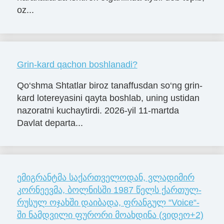
oz...
Grin-kard qachon boshlanadi?
Qo‘shma Shtatlar biroz tanaffusdan so‘ng grin-
kard lotereyasini qayta boshlab, uning ustidan
nazoratni kuchaytirdi. 2026-yil 11-martda
Davlat departa...
ემიგრანტმა საქართველოდან, ვლა­დი­მირ
კორ­ნე­ევმა, ბოლ­ნის­ში 1987 წელს ქარ­თულ-
რუ­სულ ოჯახ­ში და­ი­ბა­და, ფრანგულ “Voice“-
ში ნამდვილი ფურორი მოახდინა (ვიდეო+2)