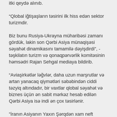
itki qeydə alınıb.
“Qlobal iğtişaşların təsirini ilk hiss edən sektor
turizmdir.
Biz bunu Rusiya-Ukrayna müharibəsi zamanı
gördük, lakin son Qərbi Asiya münaqişəsi
səyahət dinamikasını tamamilə dəyişdirdi”, -
təşkilatın turizm və qonaqpərvərlik komitəsinin
həmsədri Rajan Sehgal mediaya bildirib.
“Aviaşirkətlər ləğvlər, daha uzun marşrutlar və
artan yanacaq qiymətləri səbəbindən ciddi
təzyiq altındadır, bir vaxtlar qlobal səyahət və
biznes üçün ən sabit mərkəz hesab edilən
Qərbi Asiya isə indi ən çox təsirlənir.
”İranın Asiyanın Yaxın Şərqdən xam neft