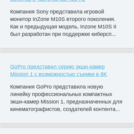
Компания Sony представила игровой
монитор InZone M10S второго поколения.
Как и предыдущая модель, Inzone M10S II
был разработан при поддержке киберсп...
GoPro представил серию экшн-камер
Mission 1 с возможностью съемки в 8K
Компания GoPro представила новую
линейку профессиональных компактных
экшн-камер Mission 1, предназначенных для
кинематографистов, создателей контента...