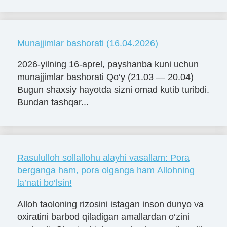
Munajjimlar bashorati (16.04.2026)
2026-yilning 16-aprel, payshanba kuni uchun
munajjimlar bashorati Qo‘y (21.03 — 20.04)
Bugun shaxsiy hayotda sizni omad kutib turibdi.
Bundan tashqar...
Rasululloh sollallohu alayhi vasallam: Pora
berganga ham, pora olganga ham Allohning
la’nati bo‘lsin!
Alloh taoloning rizosini istagan inson dunyo va
oxiratini barbod qiladigan amallardan o‘zini