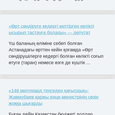
«Өрт сөндіруге кедергі келтірген көлікті
ысырып тастауға болады» — депутат
Үш баланың өліміне себеп болған
Астанадағы өрттен кейін қоғамда «Өрт
сөндірушілерге кедергі болған көлікті соғып
өтуге (таран) немесе өзге де күштік ...
«146 миллиард теңгеден қағылдық»:
Жамаубаев қаржы вице-министрінің сөзін
жоққа шығарды
Бұған дейін Қазақстан бюджеті доллар