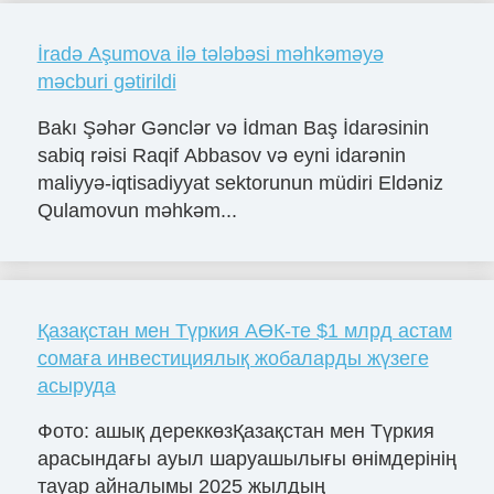
İradə Aşumova ilə tələbəsi məhkəməyə
məcburi gətirildi
Bakı Şəhər Gənclər və İdman Baş İdarəsinin
sabiq rəisi Raqif Abbasov və eyni idarənin
maliyyə-iqtisadiyyat sektorunun müdiri Eldəniz
Qulamovun məhkəm...
Қазақстан мен Түркия АӨК-те $1 млрд астам
сомаға инвестициялық жобаларды жүзеге
асыруда
Фото: ашық дереккөзҚазақстан мен Түркия
арасындағы ауыл шаруашылығы өнімдерінің
тауар айналымы 2025 жылдың