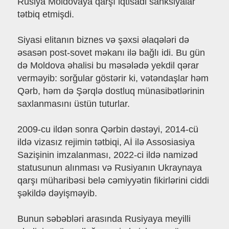
Rusiya Moldovaya qarşı iqtisadi sanksiyalar
tətbiq etmişdi.
Siyasi elitanın biznes və şəxsi əlaqələri də
əsasən post-sovet məkanı ilə bağlı idi. Bu gün
də Moldova əhalisi bu məsələdə yekdil qərar
verməyib: sorğular göstərir ki, vətəndaşlar həm
Qərb, həm də Şərqlə dostluq münasibətlərinin
saxlanmasını üstün tuturlar.
2009-cu ildən sonra Qərbin dəstəyi, 2014-cü
ildə vizasız rejimin tətbiqi, Aİ ilə Assosiasiya
Sazişinin imzalanması, 2022-ci ildə namizəd
statusunun alınması və Rusiyanın Ukraynaya
qarşı müharibəsi belə cəmiyyətin fikirlərini ciddi
şəkildə dəyişməyib.
Bunun səbəbləri arasında Rusiyaya meyilli