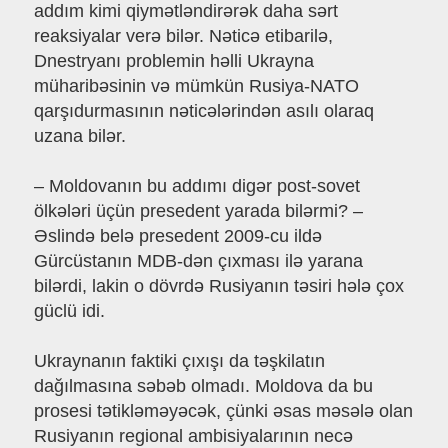
addım kimi qiymətləndirərək daha sərt
reaksiyalar verə bilər. Nəticə etibarilə,
Dnestryanı problemin həlli Ukrayna
müharibəsinin və mümkün Rusiya-NATO
qarşıdurmasının nəticələrindən asılı olaraq
uzana bilər.
– Moldovanın bu addımı digər post-sovet
ölkələri üçün presedent yarada bilərmi? –
Əslində belə presedent 2009-cu ildə
Gürcüstanın MDB-dən çıxması ilə yarana
bilərdi, lakin o dövrdə Rusiyanın təsiri hələ çox
güclü idi.
Ukraynanın faktiki çıxışı da təşkilatın
dağılmasına səbəb olmadı. Moldova da bu
prosesi tətikləməyəcək, çünki əsas məsələ olan
Rusiyanın regional ambisiyalarının necə