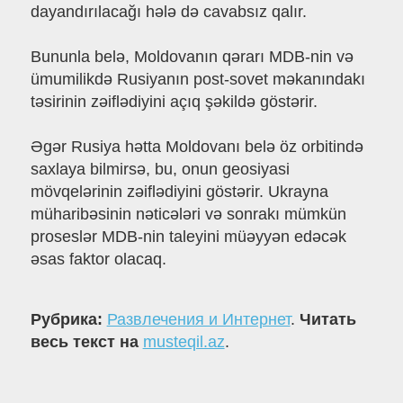
dayandırılacağı hələ də cavabsız qalır.
Bununla belə, Moldovanın qərarı MDB-nin və
ümumilikdə Rusiyanın post-sovet məkanındakı
təsirinin zəiflədiyini açıq şəkildə göstərir.
Əgər Rusiya hətta Moldovanı belə öz orbitində
saxlaya bilmirsə, bu, onun geosiyasi
mövqelərinin zəiflədiyini göstərir. Ukrayna
müharibəsinin nəticələri və sonrakı mümkün
proseslər MDB-nin taleyini müəyyən edəcək
əsas faktor olacaq.
Рубрика:
Развлечения и Интернет
.
Читать
весь текст на
musteqil.az
.