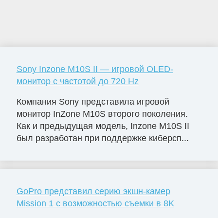
Sony Inzone M10S II — игровой OLED-
монитор с частотой до 720 Hz
Компания Sony представила игровой
монитор InZone M10S второго поколения.
Как и предыдущая модель, Inzone M10S II
был разработан при поддержке киберсп...
GoPro представил серию экшн-камер
Mission 1 с возможностью съемки в 8K