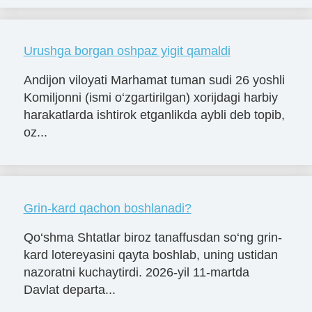
Urushga borgan oshpaz yigit qamaldi
Andijon viloyati Marhamat tuman sudi 26 yoshli
Komiljonni (ismi o‘zgartirilgan) xorijdagi harbiy
harakatlarda ishtirok etganlikda aybli deb topib,
oz...
Grin-kard qachon boshlanadi?
Qo‘shma Shtatlar biroz tanaffusdan so‘ng grin-
kard lotereyasini qayta boshlab, uning ustidan
nazoratni kuchaytirdi. 2026-yil 11-martda
Davlat departa...