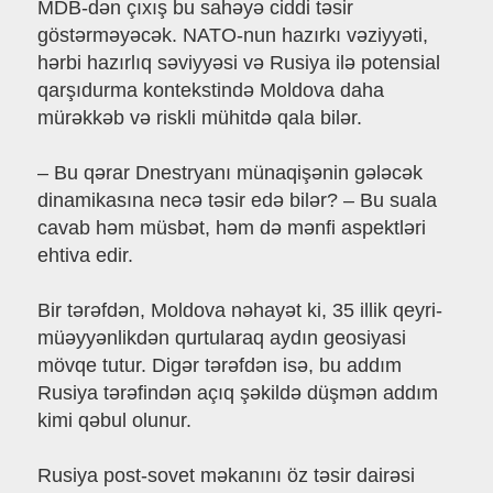
MDB-dən çıxış bu sahəyə ciddi təsir
göstərməyəcək. NATO-nun hazırkı vəziyyəti,
hərbi hazırlıq səviyyəsi və Rusiya ilə potensial
qarşıdurma kontekstində Moldova daha
mürəkkəb və riskli mühitdə qala bilər.
– Bu qərar Dnestryanı münaqişənin gələcək
dinamikasına necə təsir edə bilər? – Bu suala
cavab həm müsbət, həm də mənfi aspektləri
ehtiva edir.
Bir tərəfdən, Moldova nəhayət ki, 35 illik qeyri-
müəyyənlikdən qurtularaq aydın geosiyasi
mövqe tutur. Digər tərəfdən isə, bu addım
Rusiya tərəfindən açıq şəkildə düşmən addım
kimi qəbul olunur.
Rusiya post-sovet məkanını öz təsir dairəsi