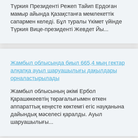
Түркия Президенті Режеп Тайип Ердоған
мамыр айында Қазақстанға мемлекеттік
сапармен келеді. Бұл туралы Үкімет үйінде
Түркия Вице-президенті Жевдет Йы...
Жамбыл облысында биыл 665,4 мың гектар
алқапқа ауыл шаруашылығы дақылдары
орналастырылады
Жамбыл облысының әкімі Ербол
Қарашөкеевтің төрағалығымен өткен
аппараттық кеңесте көктемгі егіс науқанына
дайындық мәселесі қаралды. Ауыл
шаруашылығы...