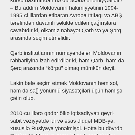
kursu baxımından nə dərəcədə əhəmiyyətlidir?
– Bu addım Moldovanın hakimiyyətinin 1994-
1995-ci illərdən etibarən Avropa İttifaqı və ABŞ
tərəfindən davamlı şəkildə edilən çağırışlara
cavabıdır ki, ölkəmiz nəhayət Qərb və ya Şərq
arasında seçim etməlidir.
Qərb institutlarının nümayəndələri Moldovanın
rəhbərliyinə izah edirdilər ki, həm Qərb, həm də
Şərq arasında “körpü” olmaq mümkün deyil.
Lakin belə seçim etmək Moldovanın həm sol,
həm də sağ yönümlü siyasətçiləri üçün həmişə
çətin olub.
2010-cu illərə qədər ölkə iqtisadiyyatı qeyri-
sabit vəziyyətdə idi və əsas diqqət MDB-yə,
xüsusilə Rusiyaya yönəlmişdi. Hətta bu dövrdə