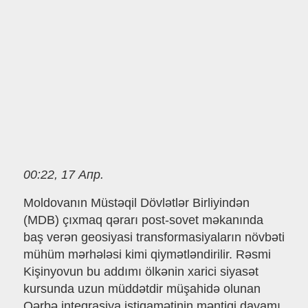
00:22, 17 Апр.
Moldovanın Müstəqil Dövlətlər Birliyindən
(MDB) çıxmaq qərarı post-sovet məkanında
baş verən geosiyasi transformasiyaların növbəti
mühüm mərhələsi kimi qiymətləndirilir. Rəsmi
Kişinyovun bu addımı ölkənin xarici siyasət
kursunda uzun müddətdir müşahidə olunan
Qərbə inteqrasiya istiqamətinin məntiqi davamı