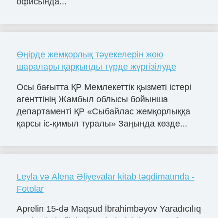
офисында...
Өңірде жемқорлық тәуекелерін жою
шаралары қарқынды түрде жүргізілуде
Осы бағытта ҚР Мемлекеттік қызметі істері
агенттінің Жамбыл облысы бойынша
департаменті ҚР «Сыбайлас жемқорлыққа
қарсы іс-қимыл туралы» Заңында көзде...
Leyla və Alena Əliyevalar kitab təqdimatında -
Fotolar
Aprelin 15-də Maqsud İbrahimbəyov Yaradıcılıq