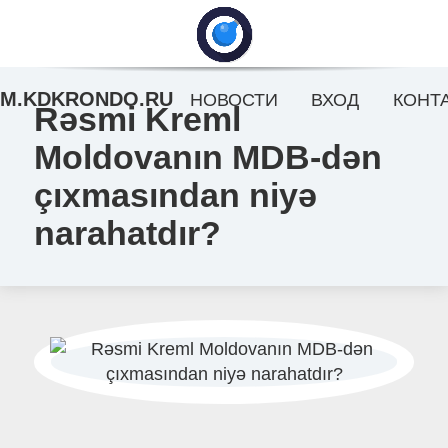
M.KDKRONDO.RU
НОВОСТИ
ВХОД
КОНТ
Rəsmi Kreml
Moldovanın MDB-dən
çıxmasından niyə
narahatdır?