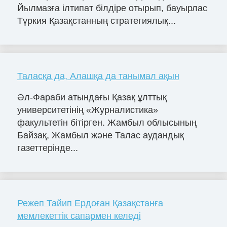
Йылмазға ілтипат білдіре отырып, бауырлас
Түркия Қазақстанның стратегиялық...
Таласқа да, Алашқа да танымал ақын
Әл-Фараби атындағы Қазақ ұлттық
университетінің «Журналистика»
факультетін бітірген. Жамбыл облысының
Байзақ, Жамбыл және Талас аудандық
газеттерінде...
Режеп Тайип Ердоған Қазақстанға
мемлекеттік сапармен келеді