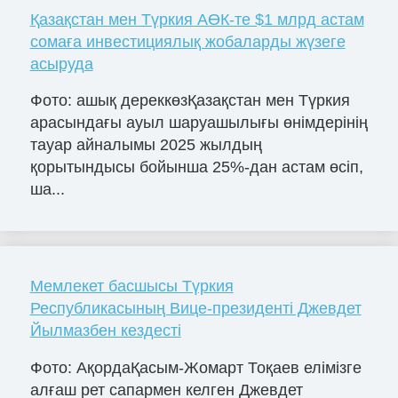
Қазақстан мен Түркия АӨК-те $1 млрд астам
сомаға инвестициялық жобаларды жүзеге
асыруда
Фото: ашық дереккөзҚазақстан мен Түркия
арасындағы ауыл шаруашылығы өнімдерінің
тауар айналымы 2025 жылдың
қорытындысы бойынша 25%-дан астам өсіп,
ша...
Мемлекет басшысы Түркия
Республикасының Вице-президенті Джевдет
Йылмазбен кездесті
Фото: АқордаҚасым-Жомарт Тоқаев елімізге
алғаш рет сапармен келген Джевдет