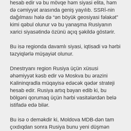
hesab edir və bu mövqe həm siyasi elita, həm
də cəmiyyət arasında geniş yayılıb. SSRİ-nin
dağılması hələ də “ən böyük geosiyasi fəlakət”
kimi qəbul olunur və bu yanaşma Rusiyanın
xarici siyasətində özünü açıq şəkildə göstərir.
Bu isə regionda davamlı siyasi, iqtisadi və hərbi
təzyiqlərlə müşayiət olunur.
Dnestryanı region Rusiya üçün xüsusi
əhəmiyyət kəsb edir və Moskva bu ərazini
Kalininqradla müqayisə edəcək qədər strateji
hesab edir. Rusiya artıq bəyan edib ki, bu
bölgəni qorumaq üçün hərbi vasitələrdən belə
istifadə edə bilər.
Bu isə o deməkdir ki, Moldova MDB-dən tam
çıxdıqdan sonra Rusiya bunu yeni düşmən