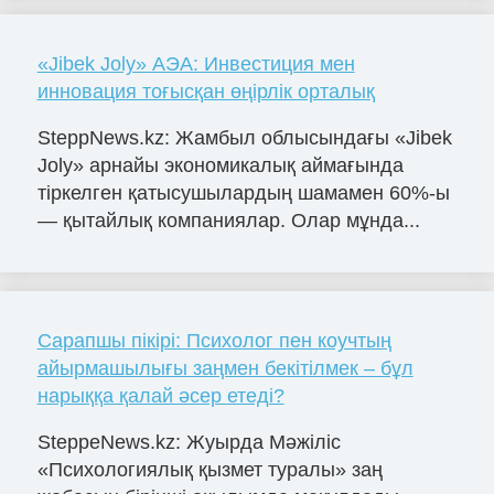
«Jibek Joly» АЭА: Инвестиция мен
инновация тоғысқан өңірлік орталық
SteppNews.kz: Жамбыл облысындағы «Jibek
Joly» арнайы экономикалық аймағында
тіркелген қатысушылардың шамамен 60%-ы
— қытайлық компаниялар. Олар мұнда...
Сарапшы пікірі: Психолог пен коучтың
айырмашылығы заңмен бекітілмек – бұл
нарыққа қалай әсер етеді?
SteppeNews.kz: Жуырда Мәжіліс
«Психологиялық қызмет туралы» заң