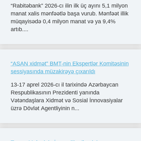
“Rabitəbank” 2026-cı ilin ilk üç ayını 5,1 milyon
manat xalis mənfəətlə başa vurub. Mənfəət illik
müqayisədə 0,4 milyon manat və ya 9,4%
artıb....
“ASAN xidmət” BMT-nin Ekspertlər Komitəsinin
sessiyasında müzakirəyə çıxarıldı
13-17 aprel 2026-cı il tarixində Azərbaycan
Respublikasının Prezidenti yanında
Vətəndaşlara Xidmət və Sosial İnnovasiyalar
üzrə Dövlət Agentliyinin n...