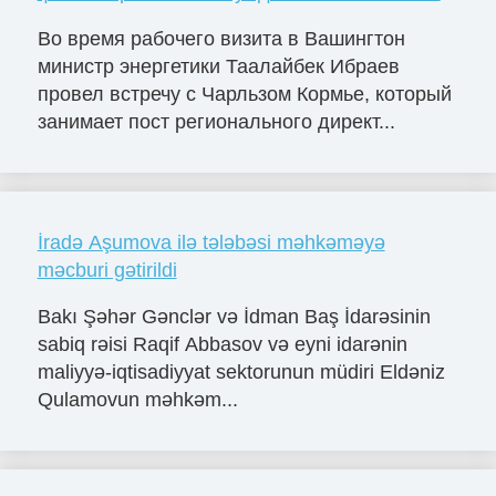
Во время рабочего визита в Вашингтон
министр энергетики Таалайбек Ибраев
провел встречу с Чарльзом Кормье, который
занимает пост регионального директ...
İradə Aşumova ilə tələbəsi məhkəməyə
məcburi gətirildi
Bakı Şəhər Gənclər və İdman Baş İdarəsinin
sabiq rəisi Raqif Abbasov və eyni idarənin
maliyyə-iqtisadiyyat sektorunun müdiri Eldəniz
Qulamovun məhkəm...