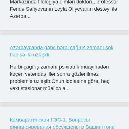
Mərkəzində filologiya elmləri doktoru, professor
Fəridə Səfiyevanın Leyla Əliyevanın dəstəyi ilə
Azərba...
Azərbaycanda gənc hərbi çağırış zamanı şok
hadisə ilə üzləşdi
Hərbi çağırış zamanı psixiatrik müayinədən
keçən vətəndaş illər sonra gözlənilməz
problemlə üzləşib.Onun iddiasına görə, heç
vaxt stasionar müalicə a...
Камбаратинская ГЭС-1. Вопросы
финансирования обсуждены в Вашингтоне