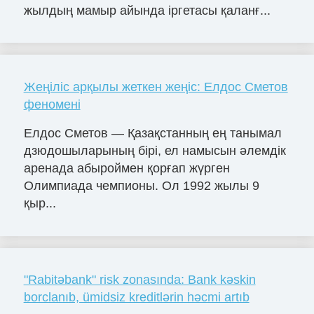
жылдың мамыр айында іргетасы қаланғ...
Жеңіліс арқылы жеткен жеңіс: Елдос Сметов
феномені
Елдос Сметов — Қазақстанның ең танымал
дзюдошыларының бірі, ел намысын әлемдік
аренада абыроймен қорғап жүрген
Олимпиада чемпионы. Ол 1992 жылы 9
қыр...
"Rabitəbank" risk zonasında: Bank kəskin
borclanıb, ümidsiz kreditlərin həcmi artıb