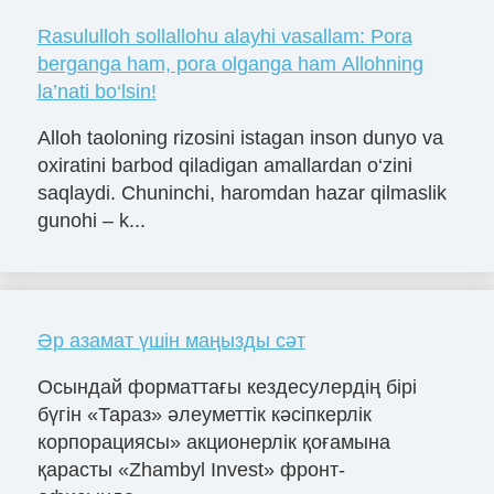
Rasululloh sollallohu alayhi vasallam: Pora
berganga ham, pora olganga ham Allohning
la’nati bo‘lsin!
Alloh taoloning rizosini istagan inson dunyo va
oxiratini barbod qiladigan amallardan o‘zini
saqlaydi. Chuninchi, haromdan hazar qilmaslik
gunohi – k...
Әр азамат үшін маңызды сәт
Осындай форматтағы кездесулердің бірі
бүгін «Тараз» әлеуметтік кәсіпкерлік
корпорациясы» акционерлік қоғамына
қарасты «Zhambyl Invest» фронт-