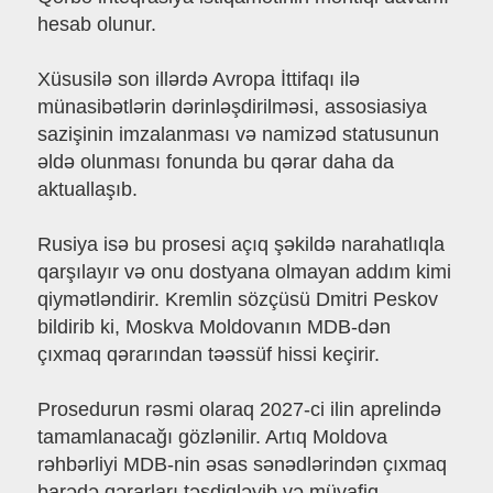
hesab olunur.
Xüsusilə son illərdə Avropa İttifaqı ilə
münasibətlərin dərinləşdirilməsi, assosiasiya
sazişinin imzalanması və namizəd statusunun
əldə olunması fonunda bu qərar daha da
aktuallaşıb.
Rusiya isə bu prosesi açıq şəkildə narahatlıqla
qarşılayır və onu dostyana olmayan addım kimi
qiymətləndirir. Kremlin sözçüsü Dmitri Peskov
bildirib ki, Moskva Moldovanın MDB-dən
çıxmaq qərarından təəssüf hissi keçirir.
Prosedurun rəsmi olaraq 2027-ci ilin aprelində
tamamlanacağı gözlənilir. Artıq Moldova
rəhbərliyi MDB-nin əsas sənədlərindən çıxmaq
barədə qərarları təsdiqləyib və müvafiq