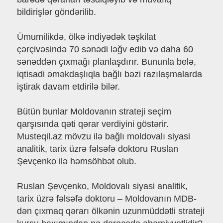
bildirişlər göndərilib.
Ümumilikdə, ölkə indiyədək təşkilat
çərçivəsində 70 sənədi ləğv edib və daha 60
sənəddən çıxmağı planlaşdırır. Bununla belə,
iqtisadi əməkdaşlıqla bağlı bəzi razılaşmalarda
iştirak davam etdirilə bilər.
Bütün bunlar Moldovanın strateji seçim
qarşısında qəti qərar verdiyini göstərir.
Musteqil.az mövzu ilə bağlı moldovalı siyasi
analitik, tarix üzrə fəlsəfə doktoru Ruslan
Şevçenko ilə həmsöhbət olub.
Ruslan Şevçenko, Moldovalı siyasi analitik,
tarix üzrə fəlsəfə doktoru – Moldovanın MDB-
dən çıxmaq qərarı ölkənin uzunmüddətli strateji