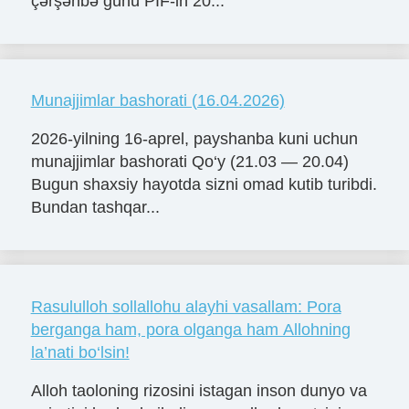
çərşənbə günü PIF-in 20...
Munajjimlar bashorati (16.04.2026)
2026-yilning 16-aprel, payshanba kuni uchun
munajjimlar bashorati Qo‘y (21.03 — 20.04)
Bugun shaxsiy hayotda sizni omad kutib turibdi.
Bundan tashqar...
Rasululloh sollallohu alayhi vasallam: Pora
berganga ham, pora olganga ham Allohning
la’nati bo‘lsin!
Alloh taoloning rizosini istagan inson dunyo va