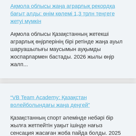
Ақмола облысы жаңа аграрлық рекордқа
бағыт алды: өнім көлемі 1,3 трлн теңгеге
жетуі мүмкін
Ақмола облысы Қазақстанның жетекші
аграрлық өңірлерінің бірі ретінде жаңа ауыл
шаруашылығы маусымын ауқымды
жоспарлармен бастады. 2026 жылы өңір
жалп...
“VB Team Academy: Қазақстан
волейболындағы жаңа деңгей”
Қазақстанның спорт әлемінде небәрі бір
жылға жетпейтін уақыт ішінде нағыз
сенсация жасаған жоба пайда болды. 2025