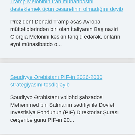
Tramp Meloninin İran müharibəsini
dəstəkləmək üçün cəsarətinin olmadığını deyib
Prezident Donald Tramp əsas Avropa
müttəfiqlərindən biri olan İtaliyanın Baş naziri
Giorgia Melonini kəskin tənqid edərək, onların
eyni münasibətdə o...
Səudiyyə Ərəbistanı PIF-in 2026-2030
strategiyasını təsdiqləyib
Səudiyyə Ərəbistanı vəliəhd şahzadəsi
Məhəmməd bin Salmanın sədrliyi ilə Dövlət
İnvestisiya Fondunun (PIF) Direktorlar Şurası
çərşənbə günü PIF-in 20...