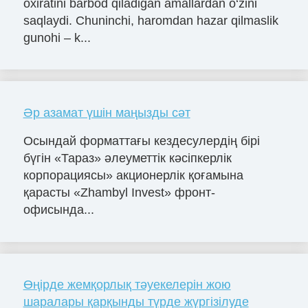
oxiratini barbod qiladigan amallardan o‘zini
saqlaydi. Chuninchi, haromdan hazar qilmaslik
gunohi – k...
Әр азамат үшін маңызды сәт
Осындай форматтағы кездесулердің бірі
бүгін «Тараз» әлеуметтік кәсіпкерлік
корпорациясы» акционерлік қоғамына
қарасты «Zhambyl Invest» фронт-
офисында...
Өңірде жемқорлық тәуекелерін жою
шаралары қарқынды түрде жүргізілуде