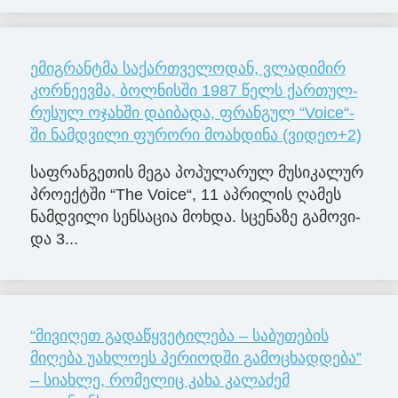
ემიგრანტმა საქართველოდან, ვლა­დი­მირ
კორ­ნე­ევმა, ბოლ­ნის­ში 1987 წელს ქარ­თულ-
რუ­სულ ოჯახ­ში და­ი­ბა­და, ფრანგულ “Voice“-
ში ნამდვილი ფურორი მოახდინა (ვიდეო+2)
საფ­რან­გე­თის მეგა პო­პუ­ლა­რულ მუ­სი­კა­ლურ
პრო­ექ­ტში “The Voice“, 11 აპ­რი­ლის ღა­მეს
ნამ­დვი­ლი სენ­სა­ცია მოხ­და. სცე­ნა­ზე გა­მო­ვი­
და 3...
“მივიღეთ გადაწყვეტილება – საბუთების
მიღება უახლოეს პერიოდში გამოცხადდება”
– სიახლე, რომელიც კახა კალაძემ