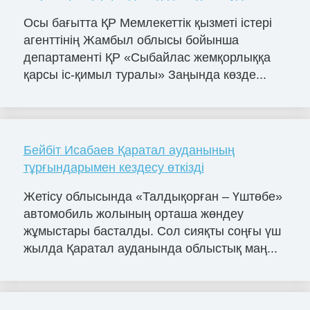
Осы бағытта ҚР Мемлекеттік қызметі істері
агенттінің Жамбыл облысы бойынша
департаменті ҚР «Сыбайлас жемқорлыққа
қарсы іс-қимыл туралы» Заңында көзде...
Бейбіт Исабаев Қаратал ауданының
тұрғындарымен кездесу өткізді
Жетісу облысында «Талдықорған – Үштөбе»
автомобиль жолының орташа жөндеу
жұмыстары басталды. Сол сияқты соңғы үш
жылда Қаратал ауданында облыстық маң...