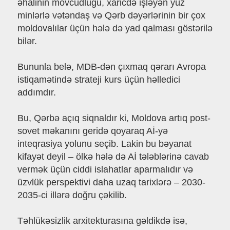
əhalinin mövcudluğu, xaricdə işləyən yüz
minlərlə vətəndaş və Qərb dəyərlərinin bir çox
moldovalılar üçün hələ də yad qalması göstərilə
bilər.
Bununla belə, MDB-dən çıxmaq qərarı Avropa
istiqamətində strateji kurs üçün həlledici
addımdır.
Bu, Qərbə açıq siqnaldır ki, Moldova artıq post-
sovet məkanını geridə qoyaraq Aİ-yə
inteqrasiya yolunu seçib. Lakin bu bəyanat
kifayət deyil – ölkə hələ də Aİ tələblərinə cavab
vermək üçün ciddi islahatlar aparmalıdır və
üzvlük perspektivi daha uzaq tarixlərə – 2030-
2035-ci illərə doğru çəkilib.
Təhlükəsizlik arxitekturasına gəldikdə isə,