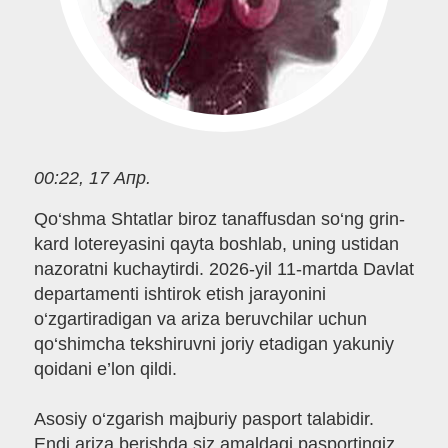
00:22, 17 Апр.
Qo‘shma Shtatlar biroz tanaffusdan so‘ng grin-
kard lotereyasini qayta boshlab, uning ustidan
nazoratni kuchaytirdi. 2026-yil 11-martda Davlat
departamenti ishtirok etish jarayonini
o‘zgartiradigan va ariza beruvchilar uchun
qo‘shimcha tekshiruvni joriy etadigan yakuniy
qoidani e’lon qildi.
Asosiy o‘zgarish majburiy pasport talabidir.
Endi ariza berishda siz amaldagi pasportingiz