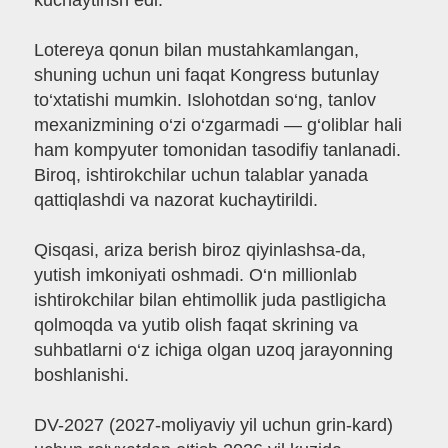
kuchaytirish edi.
Lotereya qonun bilan mustahkamlangan,
shuning uchun uni faqat Kongress butunlay
to‘xtatishi mumkin. Islohotdan so‘ng, tanlov
mexanizmining o‘zi o‘zgarmadi — g‘oliblar hali
ham kompyuter tomonidan tasodifiy tanlanadi.
Biroq, ishtirokchilar uchun talablar yanada
qattiqlashdi va nazorat kuchaytirildi.
Qisqasi, ariza berish biroz qiyinlashsa-da,
yutish imkoniyati oshmadi. O‘n millionlab
ishtirokchilar bilan ehtimollik juda pastligicha
qolmoqda va yutib olish faqat skrining va
suhbatlarni o‘z ichiga olgan uzoq jarayonning
boshlanishi.
DV-2027 (2027-moliyaviy yil uchun grin-kard)