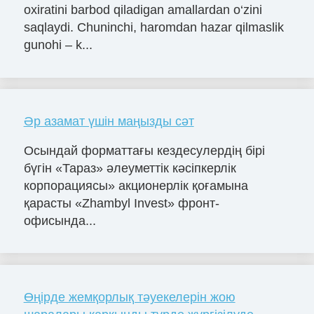
oxiratini barbod qiladigan amallardan o‘zini
saqlaydi. Chuninchi, haromdan hazar qilmaslik
gunohi – k...
Әр азамат үшін маңызды сәт
Осындай форматтағы кездесулердің бірі
бүгін «Тараз» әлеуметтік кәсіпкерлік
корпорациясы» акционерлік қоғамына
қарасты «Zhambyl Invest» фронт-
офисында...
Өңірде жемқорлық тәуекелерін жою