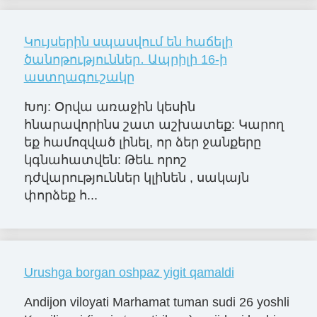
Կույսերին սպասվում են հաճելի
ծանոթություններ․ Ապրիլի 16-ի
աստղագուշակը
Խոյ: Օրվա առաջին կեսին
հնարավորինս շատ աշխատեք: Կարող
եք համոզված լինել, որ ձեր ջանքերը
կգնահատվեն: Թեև որոշ
դժվարություններ կլինեն , սակայն
փորձեք հ...
Urushga borgan oshpaz yigit qamaldi
Andijon viloyati Marhamat tuman sudi 26 yoshli