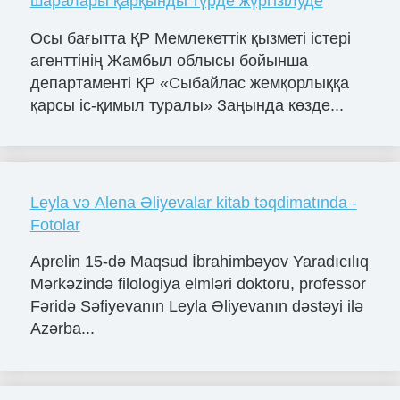
шаралары қарқынды түрде жүргізілуде
Осы бағытта ҚР Мемлекеттік қызметі істері
агенттінің Жамбыл облысы бойынша
департаменті ҚР «Сыбайлас жемқорлыққа
қарсы іс-қимыл туралы» Заңында көзде...
Leyla və Alena Əliyevalar kitab təqdimatında -
Fotolar
Aprelin 15-də Maqsud İbrahimbəyov Yaradıcılıq
Mərkəzində filologiya elmləri doktoru, professor
Fəridə Səfiyevanın Leyla Əliyevanın dəstəyi ilə
Azərba...