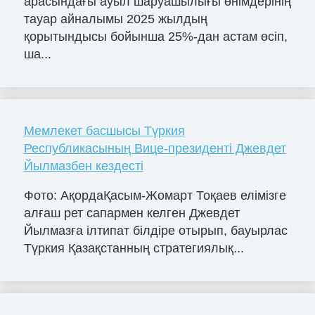
арасындағы ауыл шаруашылығы өнімдерінің
тауар айналымы 2025 жылдың
қорытындысы бойынша 25%-дан астам өсіп,
ша...
Мемлекет басшысы Түркия
Республикасының Вице-президенті Джевдет
Йылмазбен кездесті
Фото: АқордаҚасым-Жомарт Тоқаев елімізге
алғаш рет сапармен келген Джевдет
Йылмазға ілтипат білдіре отырып, бауырлас
Түркия Қазақстанның стратегиялық...