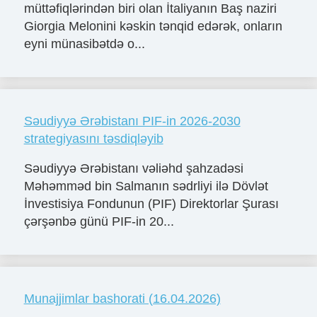
müttəfiqlərindən biri olan İtaliyanın Baş naziri
Giorgia Melonini kəskin tənqid edərək, onların
eyni münasibətdə o...
Səudiyyə Ərəbistanı PIF-in 2026-2030
strategiyasını təsdiqləyib
Səudiyyə Ərəbistanı vəliəhd şahzadəsi
Məhəmməd bin Salmanın sədrliyi ilə Dövlət
İnvestisiya Fondunun (PIF) Direktorlar Şurası
çərşənbə günü PIF-in 20...
Munajjimlar bashorati (16.04.2026)