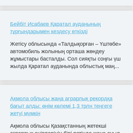
Бейбіт Исабаев Қаратал ауданының
тұрғындарымен кездесу өткізді
Жетісу облысында «Талдықорған – Үштөбе»
автомобиль жолының орташа жөндеу
жұмыстары басталды. Сол сияқты соңғы үш
жылда Қаратал ауданында облыстық маң...
Ақмола облысы жаңа аграрлық рекордқа
бағыт алды: өнім көлемі 1,3 трлн теңгеге
жетуі мүмкін
Ақмола облысы Қазақстанның жетекші