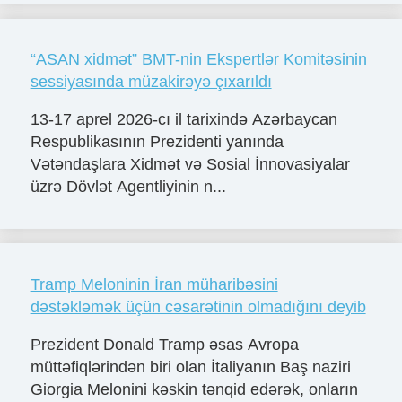
“ASAN xidmət” BMT-nin Ekspertlər Komitəsinin
sessiyasında müzakirəyə çıxarıldı
13-17 aprel 2026-cı il tarixində Azərbaycan
Respublikasının Prezidenti yanında
Vətəndaşlara Xidmət və Sosial İnnovasiyalar
üzrə Dövlət Agentliyinin n...
Tramp Meloninin İran müharibəsini
dəstəkləmək üçün cəsarətinin olmadığını deyib
Prezident Donald Tramp əsas Avropa
müttəfiqlərindən biri olan İtaliyanın Baş naziri
Giorgia Melonini kəskin tənqid edərək, onların