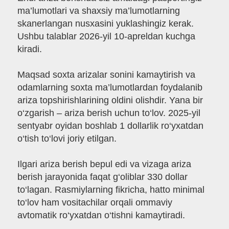
ma’lumotlari va shaxsiy ma’lumotlarning
skanerlangan nusxasini yuklashingiz kerak.
Ushbu talablar 2026-yil 10-apreldan kuchga
kiradi.
Maqsad soxta arizalar sonini kamaytirish va
odamlarning soxta ma’lumotlardan foydalanib
ariza topshirishlarining oldini olishdir. Yana bir
o‘zgarish – ariza berish uchun to‘lov. 2025-yil
sentyabr oyidan boshlab 1 dollarlik ro‘yxatdan
o‘tish to‘lovi joriy etilgan.
Ilgari ariza berish bepul edi va vizaga ariza
berish jarayonida faqat g‘oliblar 330 dollar
to‘lagan. Rasmiylarning fikricha, hatto minimal
to‘lov ham vositachilar orqali ommaviy
avtomatik ro‘yxatdan o‘tishni kamaytiradi.