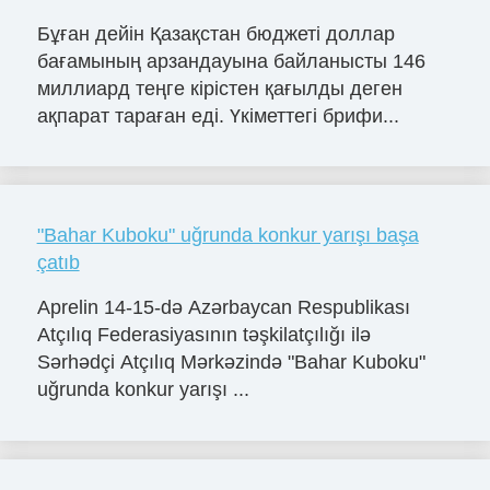
Бұған дейін Қазақстан бюджеті доллар
бағамының арзандауына байланысты 146
миллиард теңге кірістен қағылды деген
ақпарат тараған еді. Үкіметтегі брифи...
"Bahar Kuboku" uğrunda konkur yarışı başa
çatıb
Aprelin 14-15-də Azərbaycan Respublikası
Atçılıq Federasiyasının təşkilatçılığı ilə
Sərhədçi Atçılıq Mərkəzində "Bahar Kuboku"
uğrunda konkur yarışı ...