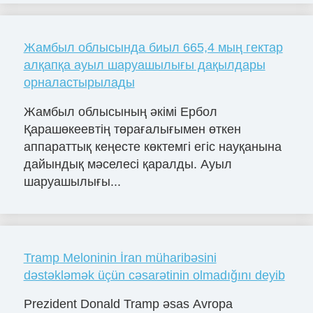
Жамбыл облысында биыл 665,4 мың гектар
алқапқа ауыл шаруашылығы дақылдары
орналастырылады
Жамбыл облысының әкімі Ербол
Қарашөкеевтің төрағалығымен өткен
аппараттық кеңесте көктемгі егіс науқанына
дайындық мәселесі қаралды. Ауыл
шаруашылығы...
Tramp Meloninin İran müharibəsini
dəstəkləmək üçün cəsarətinin olmadığını deyib
Prezident Donald Tramp əsas Avropa