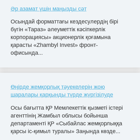
Әр азамат үшін маңызды сәт
Осындай форматтағы кездесулердің бірі
бүгін «Тараз» әлеуметтік кәсіпкерлік
корпорациясы» акционерлік қоғамына
қарасты «Zhambyl Invest» фронт-
офисында...
Өңірде жемқорлық тәуекелерін жою
шаралары қарқынды түрде жүргізілуде
Осы бағытта ҚР Мемлекеттік қызметі істері
агенттінің Жамбыл облысы бойынша
департаменті ҚР «Сыбайлас жемқорлыққа
қарсы іс-қимыл туралы» Заңында көзде...