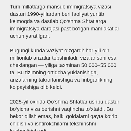
Turli millatlarga mansub immigratsiya vizasi
dasturi 1990-yillardan beri faoliyat yuritib
kelmoqda va dastlab Qo‘shma Shtatlarga
immigratsiya darajasi past bo‘lgan mamlakatlar
uchun yaratilgan.
Bugungi kunda vaziyat o‘zgardi: har yili o‘n
millionlab arizalar topshiriladi, vizalar soni esa
cheklangan — yiliga taxminan 50 000–55 000
ta. Bu tizimning ortiqcha yuklanishiga,
arizalarning takrorlanishiga va firibgarlikning
ko‘payishiga olib keldi.
2025-yil oxirida Qo‘shma Shtatlar ushbu dastur
bo‘yicha viza berishni vaqtincha to‘xtatdi. Bu
bekor qilish emas, balki qoidalarni qayta ko‘rib
chiqish va ishtirokchilarni tekshirishni