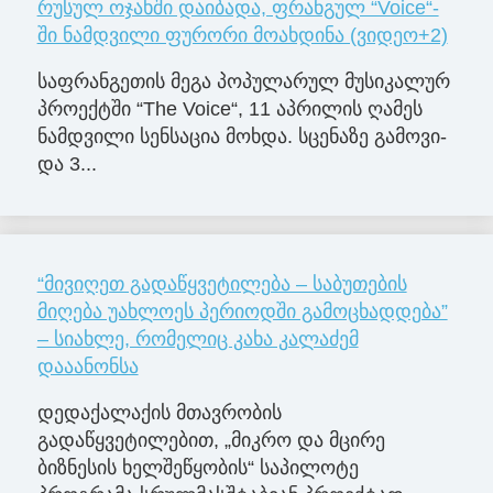
რუ­სულ ოჯახ­ში და­ი­ბა­და, ფრანგულ “Voice“-
ში ნამდვილი ფურორი მოახდინა (ვიდეო+2)
საფ­რან­გე­თის მეგა პო­პუ­ლა­რულ მუ­სი­კა­ლურ
პრო­ექ­ტში “The Voice“, 11 აპ­რი­ლის ღა­მეს
ნამ­დვი­ლი სენ­სა­ცია მოხ­და. სცე­ნა­ზე გა­მო­ვი­
და 3...
“მივიღეთ გადაწყვეტილება – საბუთების
მიღება უახლოეს პერიოდში გამოცხადდება”
– სიახლე, რომელიც კახა კალაძემ
დააანონსა
დედაქალაქის მთავრობის
გადაწყვეტილებით, „მიკრო და მცირე
ბიზნესის ხელშეწყობის“ საპილოტე