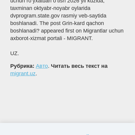
uchun ro‘yxatdan o‘tish 2026 yil kuzida,
taxminan oktyabr-noyabr oylarida
dvprogram.state.gov rasmiy veb-saytida
boshlanadi. The post Grin-kard qachon
boshlanadi? appeared first on Migrantlar uchun
axborot-xizmat portali - MIGRANT.
UZ.
Рубрика:
Авто
.
Читать весь текст на
migrant.uz
.