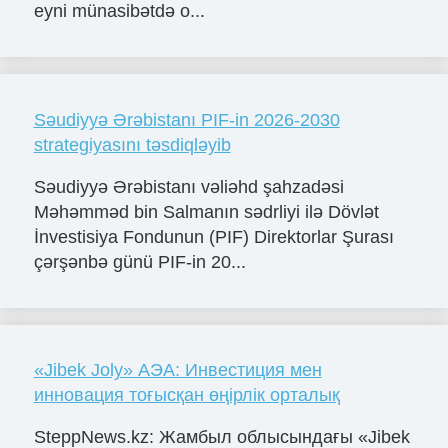
eyni münasibətdə o...
Səudiyyə Ərəbistanı PIF-in 2026-2030
strategiyasını təsdiqləyib
Səudiyyə Ərəbistanı vəliəhd şahzadəsi
Məhəmməd bin Salmanın sədrliyi ilə Dövlət
İnvestisiya Fondunun (PIF) Direktorlar Şurası
çərşənbə günü PIF-in 20...
«Jibek Joly» АЭА: Инвестиция мен
инновация тоғысқан өңірлік орталық
SteppNews.kz: Жамбыл облысындағы «Jibek