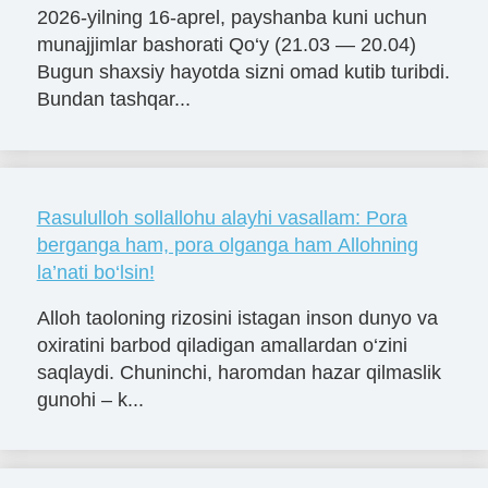
2026-yilning 16-aprel, payshanba kuni uchun
munajjimlar bashorati Qo‘y (21.03 — 20.04)
Bugun shaxsiy hayotda sizni omad kutib turibdi.
Bundan tashqar...
Rasululloh sollallohu alayhi vasallam: Pora
berganga ham, pora olganga ham Allohning
la’nati bo‘lsin!
Alloh taoloning rizosini istagan inson dunyo va
oxiratini barbod qiladigan amallardan o‘zini
saqlaydi. Chuninchi, haromdan hazar qilmaslik
gunohi – k...