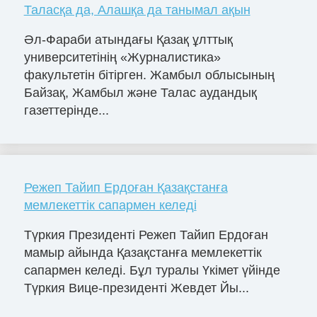
Таласқа да, Алашқа да танымал ақын
Әл-Фараби атындағы Қазақ ұлттық
университетінің «Журналистика»
факультетін бітірген. Жамбыл облысының
Байзақ, Жамбыл және Талас аудандық
газеттерінде...
Режеп Тайип Ердоған Қазақстанға
мемлекеттік сапармен келеді
Түркия Президенті Режеп Тайип Ердоған
мамыр айында Қазақстанға мемлекеттік
сапармен келеді. Бұл туралы Үкімет үйінде
Түркия Вице-президенті Жевдет Йы...