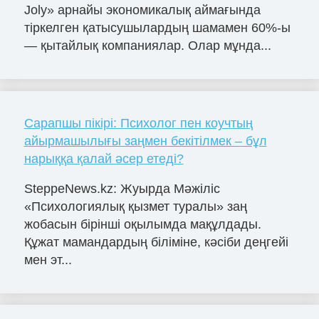
Joly» арнайы экономикалық аймағында
тіркелген қатысушылардың шамамен 60%-ы
— қытайлық компаниялар. Олар мұнда...
Сарапшы пікірі: Психолог пен коучтың
айырмашылығы заңмен бекітілмек – бұл
нарыққа қалай әсер етеді?
SteppeNews.kz: Жуырда Мәжіліс
«Психологиялық қызмет туралы» заң
жобасын бірінші оқылымда мақұлдады.
Құжат мамандардың біліміне, кәсіби деңгейі
мен эт...