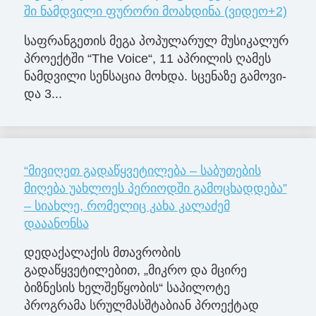
ში ნამდვილი ფურორი მოახდინა (ვიდეო+2)
საფ­რან­გე­თის მეგა პო­პუ­ლა­რულ მუ­სი­კა­ლურ
პრო­ექ­ტში “The Voice“, 11 აპ­რი­ლის ღა­მეს
ნამ­დვი­ლი სენ­სა­ცია მოხ­და. სცე­ნა­ზე გა­მო­ვი­
და 3...
“მივიღეთ გადაწყვეტილება – საბუთების
მიღება უახლოეს პერიოდში გამოცხადდება”
– სიახლე, რომელიც კახა კალაძემ
დააანონსა
დედაქალაქის მთავრობის
გადაწყვეტილებით, „მიკრო და მცირე
ბიზნესის ხელშეწყობის“ საპილოტე
პროგრამა სრულმასშტაბიან პროექტად