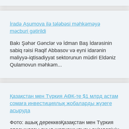
İradə Aşumova ilə tələbəsi məhkəməyə
məcburi gətirildi
Bakı Şəhər Gənclər və İdman Baş İdarəsinin
sabiq rəisi Raqif Abbasov və eyni idarənin
maliyyə-iqtisadiyyat sektorunun müdiri Eldəniz
Qulamovun məhkəm...
Қазақстан мен Түркия АӨК-те $1 млрд астам
сомаға инвестициялық жобаларды жүзеге
асыруда
Фото: ашық дереккөзҚазақстан мен Түркия