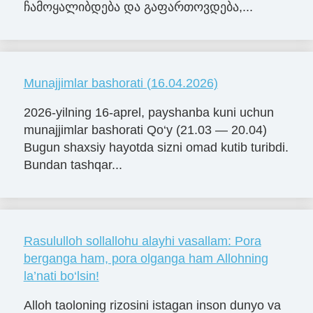
ჩამოყალიბდება და გაფართოვდება,...
Munajjimlar bashorati (16.04.2026)
2026-yilning 16-aprel, payshanba kuni uchun
munajjimlar bashorati Qo‘y (21.03 — 20.04)
Bugun shaxsiy hayotda sizni omad kutib turibdi.
Bundan tashqar...
Rasululloh sollallohu alayhi vasallam: Pora
berganga ham, pora olganga ham Allohning
la’nati bo‘lsin!
Alloh taoloning rizosini istagan inson dunyo va