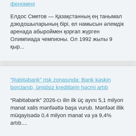
феномені
Елдос Сметов — Қазақстанның ең танымал
дзюдошыларының бірі, ел намысын әлемдік
аренада абыроймен қорғап жүрген
Олимпиада чемпионы. Ол 1992 жылы 9
қыр...
"Rabitəbank" risk zonasında: Bank kəskin
borclanıb, ümidsiz kreditlərin həcmi artıb
“Rabitəbank” 2026-cı ilin ilk üç ayını 5,1 milyon
manat xalis mənfəətlə başa vurub. Mənfəət illik
müqayisədə 0,4 milyon manat və ya 9,4%
artıb....