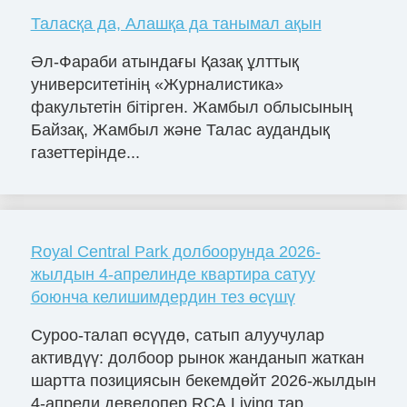
Таласқа да, Алашқа да танымал ақын
Әл-Фараби атындағы Қазақ ұлттық
университетінің «Журналистика»
факультетін бітірген. Жамбыл облысының
Байзақ, Жамбыл және Талас аудандық
газеттерінде...
Royal Central Park долбоорунда 2026-
жылдын 4-апрелинде квартира сатуу
боюнча келишимдердин тез өсүшү
Суроо-талап өсүүдө, сатып алуучулар
активдүү: долбоор рынок жанданып жаткан
шартта позициясын бекемдөйт 2026-жылдын
4-апрели девелопер RCA Living тар...