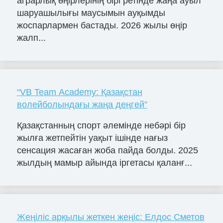
аграрлық өңірлерінің бірі ретінде жаңа ауыл
шаруашылығы маусымын ауқымды
жоспарлармен бастады. 2026 жылы өңір
жалп...
“VB Team Academy: Қазақстан
волейболындағы жаңа деңгей”
Қазақстанның спорт әлемінде небәрі бір
жылға жетпейтін уақыт ішінде нағыз
сенсация жасаған жоба пайда болды. 2025
жылдың мамыр айында іргетасы қаланғ...
Жеңіліс арқылы жеткен жеңіс: Елдос Сметов