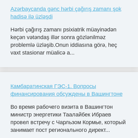
Azərbaycanda gənc hərbi çağırış zamanı şok
hadisə ilə üzləşdi
Hərbi çağırış zamanı psixiatrik müayinədən
keçən vətəndaş illər sonra gözlənilməz
problemlə üzləşib.Onun iddiasına görə, heç
vaxt stasionar müalicə a...
Камбаратинская ГЭС-1. Вопросы
финансирования обсуждены в Вашингтоне
Во время рабочего визита в Вашингтон
министр энергетики Таалайбек Ибраев
провел встречу с Чарльзом Кормье, который
занимает пост регионального директ...