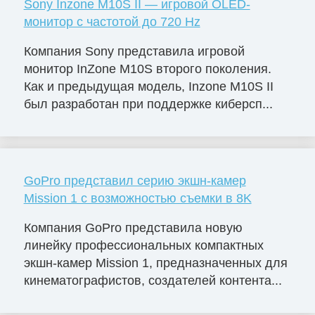
Sony Inzone M10S II — игровой OLED-
монитор с частотой до 720 Hz
Компания Sony представила игровой
монитор InZone M10S второго поколения.
Как и предыдущая модель, Inzone M10S II
был разработан при поддержке киберсп...
GoPro представил серию экшн-камер
Mission 1 с возможностью съемки в 8K
Компания GoPro представила новую
линейку профессиональных компактных
экшн-камер Mission 1, предназначенных для
кинематографистов, создателей контента...