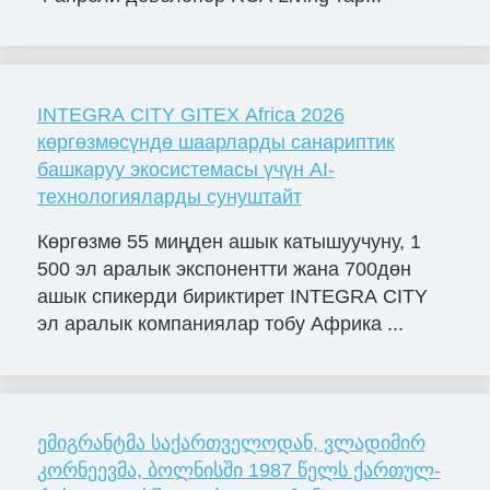
INTEGRA CITY GITEX Africa 2026
көргөзмөсүндө шаарларды санариптик
башкаруу экосистемасы үчүн AI-
технологияларды сунуштайт
Көргөзмө 55 миңден ашык катышуучуну, 1
500 эл аралык экспонентти жана 700дөн
ашык спикерди бириктирет INTEGRA CITY
эл аралык компаниялар тобу Африка ...
ემიგრანტმა საქართველოდან, ვლა­დი­მირ
კორ­ნე­ევმა, ბოლ­ნის­ში 1987 წელს ქარ­თულ-