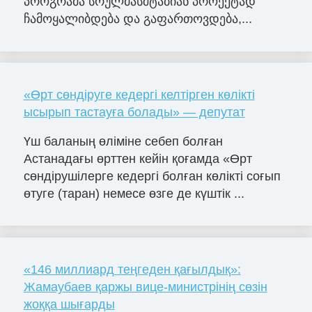
პროგრამა სრულმასშტაბიან პროექტად
ჩამოყალიბდება და გაფართოვდება,...
«Өрт сөндіруге кедергі келтірген көлікті
ысырып тастауға болады» — депутат
Үш баланың өліміне себеп болған
Астанадағы өрттен кейін қоғамда «Өрт
сөндірушілерге кедергі болған көлікті соғып
өтуге (таран) немесе өзге де күштік ...
«146 миллиард теңгеден қағылдық»:
Жамаубаев қаржы вице-министрінің сөзін
жоққа шығарды