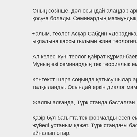
Оның сөзінше, дәл осындай алаңдар ар
қосуға болады. Семинардың мазмұндық б
Ғалым, теолог Асқар Сабдин «Дерадик
ықпалына қарсы ғылыми және теологиялы
Ал келесі күні теолог Қайрат Құрманба
Мұның өзі семинардың тек теориялық е
Контекст Шара соңында қатысушылар ар
талқыланды. Осындай еркін диалог мам
Жалпы алғанда, Түркістанда басталған б
Қазір бұл бағытта тек формалды есеп ем
жүйелі ұстаным қажет. Түркістандағы бас
айналып отыр.