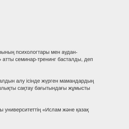
арының психологтары мен аудан-
» атты семинар-тренинг басталды, деп
ң алдын алу ісінде жүрген мамандардың
қтылықты сақтау бағытындағы жұмысты
 университеттің «Ислам және қазақ