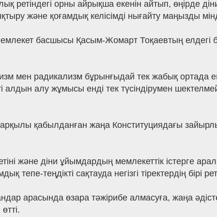
ық ретіндегі орны айрықша екенін айтып, өңірде ді
ыру және қоғамдық келісімді нығайту маңызды мінде
Мемлекет басшысы Қасым-Жомарт Тоқаевтың елдегі б
мизм мен радикализм бұрынғыдай тек жабық ортада ем
ті алдын алу жұмысы енді тек түсіндірумен шектелме
рқылы қабылданған жаңа Конституциядағы зайырлы
етіні және діни ұйымдардың мемлекеттік істерге ара
дық тепе-теңдікті сақтауда негізгі тіректердің бірі р
ндар арасында өзара тәжірибе алмасуға, жаңа әдіс
өтті.