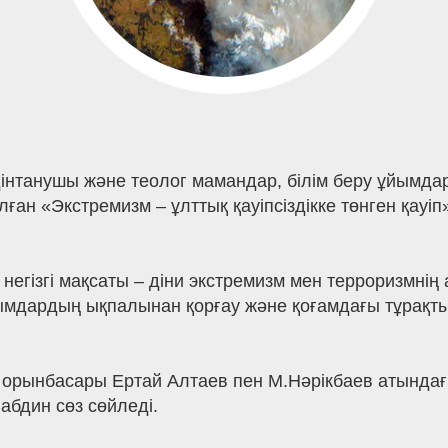
 дінтанушы және теолог мамандар, білім беру ұйымд
ан «Экстремизм – ұлттық қауіпсіздікке төнген қауіп
 негізгі мақсаты – діни экстремизм мен терроризмні
и ағымдардың ықпалынан қорғау және қоғамдағы тұра
орынбасары Ертай Алтаев пен М.Нәрікбаев атындағы
бдин сөз сөйледі.