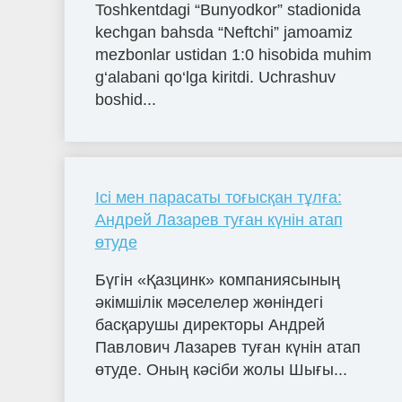
Toshkentdagi “Bunyodkor” stadionida
kechgan bahsda “Neftchi” jamoamiz
mezbonlar ustidan 1:0 hisobida muhim
g‘alabani qo‘lga kiritdi. Uchrashuv
boshid...
Ісі мен парасаты тоғысқан тұлға:
Андрей Лазарев туған күнін атап
өтуде
Бүгін «Қазцинк» компаниясының
әкімшілік мәселелер жөніндегі
басқарушы директоры Андрей
Павлович Лазарев туған күнін атап
өтуде. Оның кәсіби жолы Шығы...