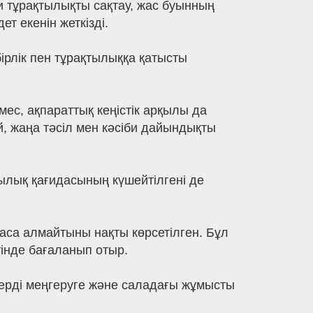
ни тұрақтылықты сақтау, жас буынның
т екенін жеткізді.
ірлік пен тұрақтылыққа қатысты
ес, ақпараттық кеңістік арқылы да
й, жаңа тәсіл мен кәсіби дайындықты
лық қағидасының күшейтілгені де
ласа алмайтыны нақты көрсетілген. Бұл
етінде бағаланып отыр.
терді меңгеруге және саладағы жұмысты