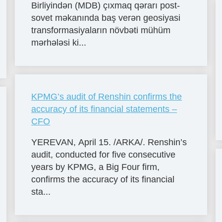
Birliyindən (MDB) çıxmaq qərarı post-
sovet məkanında baş verən geosiyasi
transformasiyaların növbəti mühüm
mərhələsi ki...
KPMG’s audit of Renshin confirms the
accuracy of its financial statements –
CFO
YEREVAN, April 15. /ARKA/. Renshin’s
audit, conducted for five consecutive
years by KPMG, a Big Four firm,
confirms the accuracy of its financial
sta...