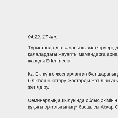
04:22, 17 Апр.
Түркістанда дін саласы қызметкерлері,
қалалардағы жауапты мамандарға арналғ
жазады Ertenmedia.
kz. Екі күнге жоспарланған бұл шараның
біліктілігін көтеру, жастарды жат дін
жетілдіру.
Семинардың ашылуында облыс әкімінің 
құқығы орталығының» басшысы Асқар Са