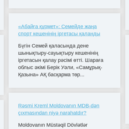
«Абайға құрмет»: Семейде жаңа
спорт кешенінің іргетасы қаланды
Бүгін Семей қаласында дене
шынықтыру-сауықтыру кешенінің
іргетасын қалау рәсімі өтті. Шараға
облыс әкімі Берік Уәли, «Самұрық-
Қазына» АҚ басқарма төр...
Rəsmi Kreml Moldovanın MDB-dən
çıxmasından niyə narahatdır?
Moldovanın Müstəqil Dövlətlər