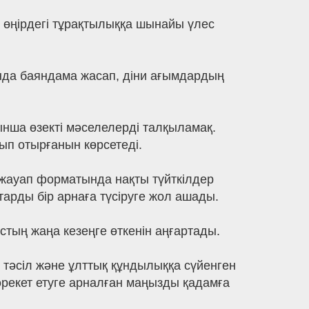
 өңірдегі тұрақтылыққа шынайы үлес
нда баяндама жасап, діни ағымдардың
ынша өзекті мәселелерді талқыламақ.
ып отырғанын көрсетеді.
жауап форматында нақты түйткілдер
арды бір арнаға түсіруге жол ашады.
стың жаңа кезеңге өткенін аңғартады.
қ тәсіл және ұлттық құндылыққа сүйенген
 әрекет етуге арналған маңызды қадамға