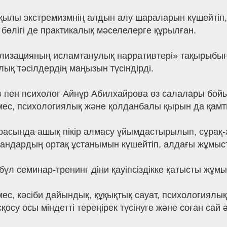
қылы экстремизмнің алдын алу шараларын күшейтіп,
өлігі де практикалық мәселелерге құрылған.
ализацияның исламтанулық нарративтері» тақырыбы
қ тәсілдердің маңызын түсіндірді.
ев пен психолог Айнұр Абилхайрова өз салалары бой
мес, психологиялық және қолданбалы қырын да қамт
асында ашық пікір алмасу ұйымдастырылып, сұрақ-
андардың ортақ ұстанымын күшейтіп, алдағы жұмыст
ұл семинар-тренинг діни қауіпсіздікке қатысты жұмы
ес, кәсіби дайындық, құқықтық сауат, психологиялы
қосу осы міндетті тереңірек түсінуге және соған сай