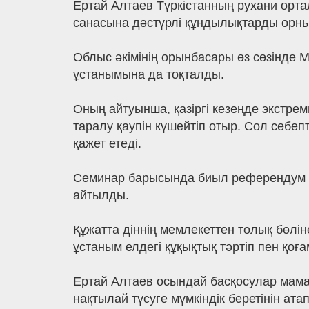
Ертай Алтаев Түркістанның рухани ортал
санасына дәстүрлі құндылықтарды орнықт
Облыс әкімінің орынбасары өз сөзінде 
ұстанымына да тоқталды.
Оның айтуынша, қазіргі кезеңде экстре
таралу қаупін күшейтіп отыр. Сол себеп
қажет етеді.
Семинар барысында биыл референдум а
айтылды.
Құжатта діннің мемлекеттен толық бөлін
ұстаным елдегі құқықтық тәртіп пен қоғам
Ертай Алтаев осындай басқосулар мама
нақтылай түсуге мүмкіндік беретінін атап 