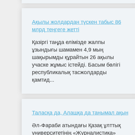
Ақылы жолдардан түскен табыс 86
млрд теңгеге жетті
Қазіргі таңда елімізде жалпы
ұзындығы шамамен 4,9 мың
шақырымды құрайтын 26 ақылы
учаске жұмыс істейді. Басым бөлігі
республикалық тасжолдарды
қамтид...
Таласқа да, Алашқа да танымал ақын
Әл-Фараби атындағы Қазақ ұлттық
университетінің «Журналистика»