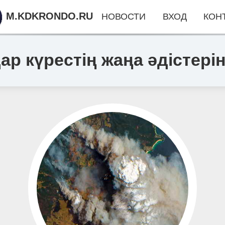
M.KDKRONDO.RU
НОВОСТИ
ВХОД
КОН
ар күрестің жаңа әдістер